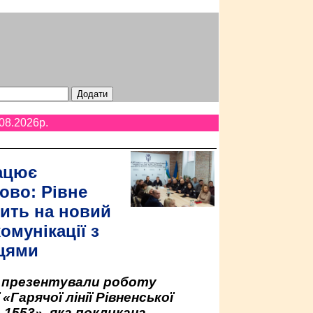
08.2026p.
ацює
ово: Рівне
ить на новий
омунікації з
цями
у презентували роботу
«Гарячої лінії Рівненської
 1553», яка покликана