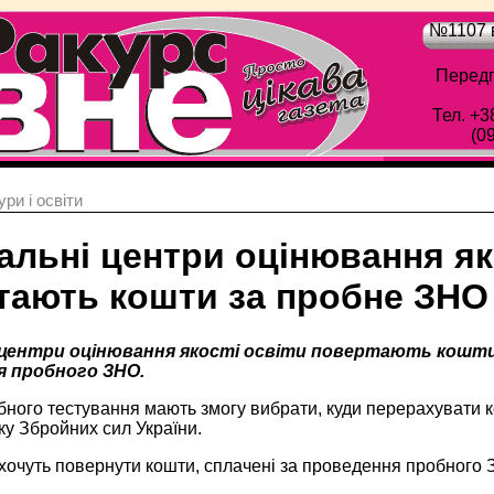
№1107 в
Передп
Тел. +3
(0
ри і освіти
альні центри оцінювання як
тають кошти за пробне ЗНО
 центри оцінювання якості освіти повертають кошти 
 пробного ЗНО.
ного тестування мають змогу вибрати, куди перерахувати к
ку Збройних сил України.
 хочуть повернути кошти, сплачені за проведення пробного 