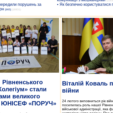
(1143
опередили порушень за
• Як безпечно користуватися
рн
[965]
(16831)
 Рівненського
Віталій Коваль п
Колегіум» стали
війни
ами великого
24 лютого виповниться рік вій
у ЮНІСЕФ «ПОРУЧ»
посилилась роль нашої Рівнен
військової адміністрації, яка 