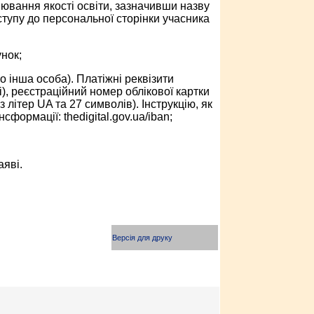
нювання якості освіти, зазначивши назву
ступу до персональної сторінки учасника
нок;
о інша особа). Платіжні реквізити
і), реєстраційний номер облікової картки
літер UA та 27 символів). Інструкцію, як
формації: thedigital.gov.ua/iban;
аяві.
Версія для друку