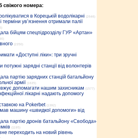
5 свіжого номера:
ролікуватися в Корецькій водолікарні
(2646)
 терміни ув’язнення отримали палії
5)
дала бійцям спецпідрозділу ГУР «Артан»
90)
івного
(2350)
имати «Доступні ліки»: три зручні
 потужні зарядні станції від волонтерів
дала партію зарядних станцій батальйону
льчої армії
(1635)
довжує допомагати нашим захисникам
(1577)
інфекційної лікарні надають допомогу
 ставкою на Pokerbet
(1392)
римав машину «швидкої допомоги» від
дала партію дронів батальйону «Свобода»
ямків
(1195)
вне переходить на новий рівень