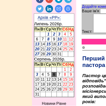
Додайте коме
Ваше ім'я
Архів «РР»:
Липень 2026p.
Пн
Вт
Ср
Чт
Пт
Сб
Нд
Текст:
1
2
3
4
5
6
7
8
9
10
11
12
13
14
15
16
17
18
19
¤
20
21
22
23
24
25
26
27
28
29
30
31
Перший
Серпень 2026p.
пастора
Пн
Вт
Ср
Чт
Пт
Сб
Нд
1
2
3
4
5
6
7
8
9
Пастор це
10
11
12
13
14
15
16
відповідь
17
18
19
20
21
22
23
розповіда
24
25
26
27
28
29
30
місіонерсь
31
який випо
років:
Новини Рівне