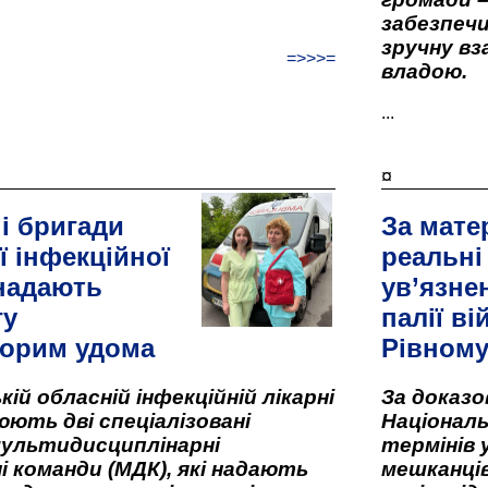
забезпеч
зручну вз
=>>>=
владою.
...
¤
і бригади
За мате
ї інфекційної
реальні
 надають
ув’язне
гу
палії ві
орим удома
Рівном
кій обласній інфекційній лікарні
За доказ
ють дві спеціалізовані
Національ
мультидисциплінарні
термінів 
і команди (МДК), які надають
мешканців