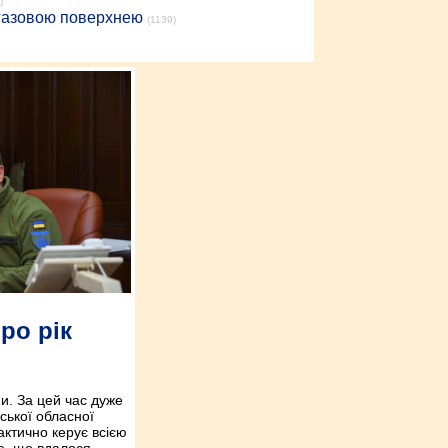
)
 газовою поверхнею
(1139)
ро рік
ни. За цей час дуже
ської обласної
фактично керує всією