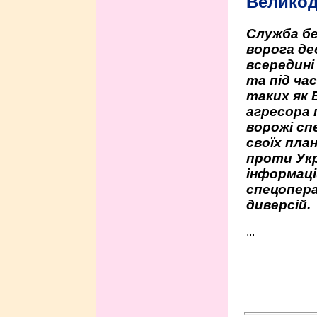
Велико
Служба бе
ворога де
всередині
та під час
таких як 
агресора 
ворожі сп
своїх пла
проти Укр
інформаці
спецопера
диверсій.
...