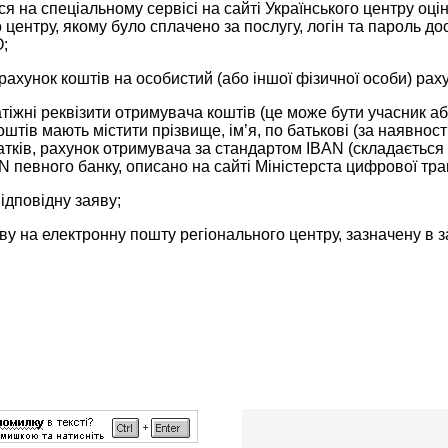
я на спеціальному сервісі на сайті Українського центру оці
 центру, якому було сплачено за послугу, логін та пароль до
;
ахунок коштів на особистий (або іншої фізичної особи) раху
тіжні реквізити отримувача коштів (це може бути учасник аб
штів мають містити прізвище, ім’я, по батькові (за наявност
тків, рахунок отримувача за стандартом IBAN (складається з 
N певного банку, описано на сайті Міністерста цифрової транс
ідповідну заяву;
ву на електронну пошту регіонального центру, зазначену в з