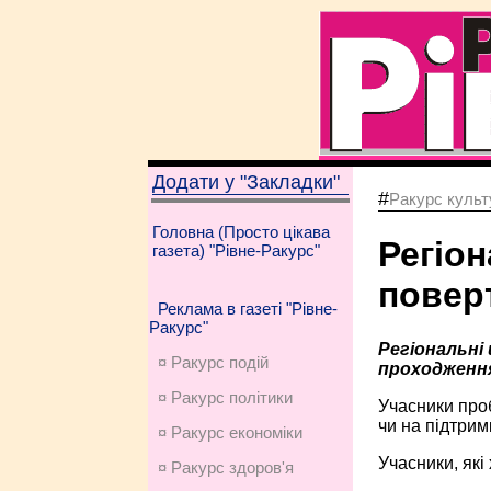
Додати у "Закладки"
#
Ракурс культу
Головна (Просто цікава
Регіон
газета) "Рівне-Ракурс"
повер
Реклама в газеті "Рівне-
Ракурс"
Регіональні
¤ Ракурс подій
проходження
¤ Ракурс політики
Учасники проб
чи на підтрим
¤ Ракурс економiки
Учасники, які
¤ Ракурс здоров'я