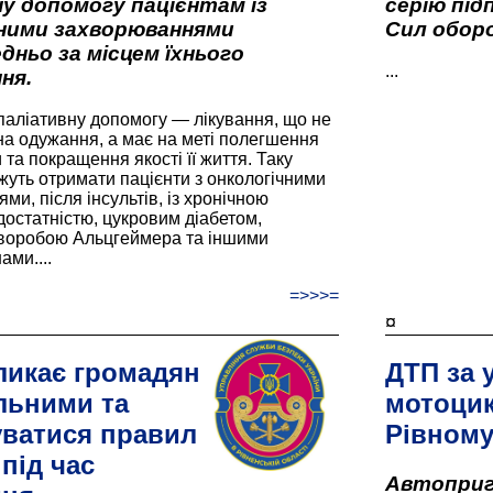
у допомогу пацієнтам із
серію під
вними захворюваннями
Сил оборо
дньо за місцем їхнього
...
ня.
паліативну допомогу — лікування, що не
а одужання, а має на меті полегшення
та покращення якості її життя. Таку
жуть отримати пацієнти з онкологічними
и, після інсультів, із хронічною
остатністю, цукровим діабетом,
хворобою Альцгеймера та іншими
ами....
=>>>=
¤
ликає громадян
ДТП за 
льними та
мотоцик
ватися правил
Рівном
під час
Автоприго