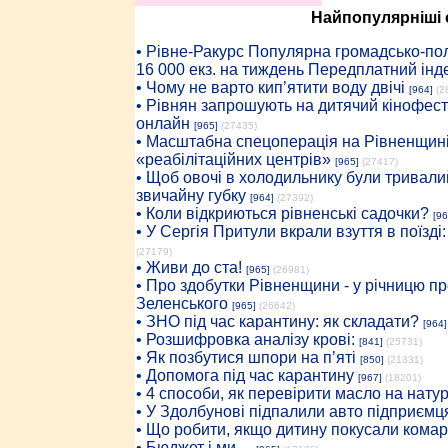
Найпопулярніші с
• Рiвне-Ракурс Популярна громадсько-пол
16 000 екз. на тиждень Передплатний інд
• Чому не варто кип’ятити воду двічі
[964]
(2
• Рівнян запрошують на дитячий кінофест
онлайн
[965]
(27435)
• Масштабна спецоперація на Рівненщині
«реабілітаційних центрів»
[965]
(27417)
• Щоб овочі в холодильнику були тривалий
звичайну губку
[964]
(27392)
• Коли відкриються рівненські садочки?
[96
• У Сергія Притули вкрали взуття в поїзді
(27179)
• Живи до ста!
[965]
(26981)
• Про здобутки Рівненщини - у річницю 
Зеленського
[965]
(26642)
• ЗНО під час карантину: як складати?
[964]
• Розшифровка аналізу крові:
[841]
(25731)
• Як позбутися шпори на п’яті
[850]
(21331)
• Допомога під час карантину
[967]
(18201)
• 4 способи, як перевірити масло на нату
• У Здолбунові підпалили авто підприємц
• Що робити, якщо дитину покусали комар
• Бюджет і ми…