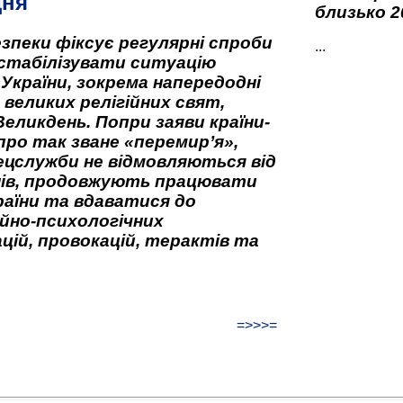
дня
близько 2
зпеки фіксує регулярні спроби
...
стабілізувати ситуацію
 України, зокрема напередодні
 великих релігійних свят,
Великдень. Попри заяви країни-
про так зване «перемир’я»,
ецслужби не відмовляються від
нів, продовжують працювати
аїни та вдаватися до
йно-психологічних
цій, провокацій, терактів та
=>>>=