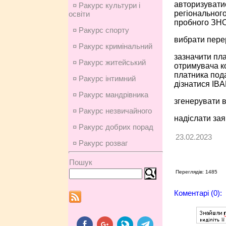
авторизуватис
¤ Ракурс культури і
регіонального
освіти
пробного ЗНО
¤ Ракурс спорту
вибрати перер
¤ Ракурс кримінальний
зазначити пла
¤ Ракурс житейський
отримувача ко
платника пода
¤ Ракурс інтимний
дізнатися IBA
¤ Ракурс мандрівника
згенерувати в
¤ Ракурс незвичайного
надіслати зая
¤ Ракурс добрих порад
23.02.2023
¤ Ракурс розваг
Пошук
Переглядів: 1485
Коментарі (0):