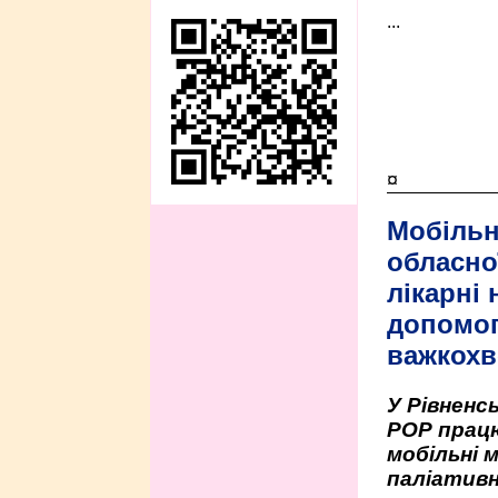
...
¤
Мобільн
обласно
лікарні
допомо
важкохв
У Рівненсь
РОР працю
мобільні 
паліативн