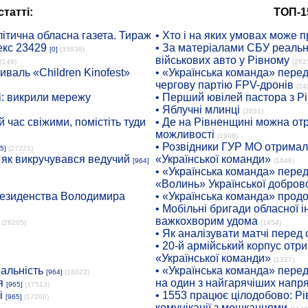
татті:
ТОП-1
ітична обласна газета. Тираж
• Хто і на яких умовах може п
екс 23429
• За матеріалами СБУ реальні
[0]
(35936)
військових авто у Рівному
8149)
(262
иваль «Children Kinofest»
• «Українська команда» пере
чергову партію FPV-дронів
(24
: викрили мережу
• Перший ювілей пастора з Р
• Яблучні млинці
(2031)
 час свіжими, помістіть туди
• Де на Рівненщині можна отр
можливості
(1998)
• Розвідники ГУР МО отримали
5]
(27221)
: як викручувався ведучий
«Української команди»
[964]
(1646)
• «Українська команда» пере
«Волинь» Української доброво
президенства Володимира
• «Українська команда» про
• Мобільні бригади обласної 
важкохворим удома
(26205)
(1454)
• Як аналізувати матчі перед
• 20-й армійський корпус от
«Української команди»
(1327)
ральність
• «Українська команда» пере
[964]
(18022)
я
на один з найгарячіших напр
[965]
(17513)
і
• 1553 працює цілодобово: Рі
[965]
(17206)
комунікації з мешканцями