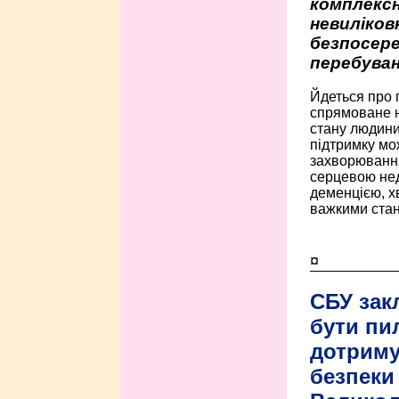
комплексн
невиліко
безпосере
перебуван
Йдеться про 
спрямоване н
стану людини 
підтримку мо
захворюванням
серцевою нед
деменцією, 
важкими стан
¤
СБУ зак
бути пи
дотриму
безпеки 