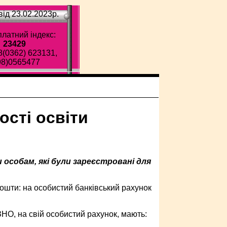
ід 23.02.2023p.
латний індекс:
23429
8(0362) 623131,
98)0565477
ості освіти
особам, які були зареєстровані для
ошти: на особистий банківський рахунок
ЗНО, на свій особистий рахунок, мають: