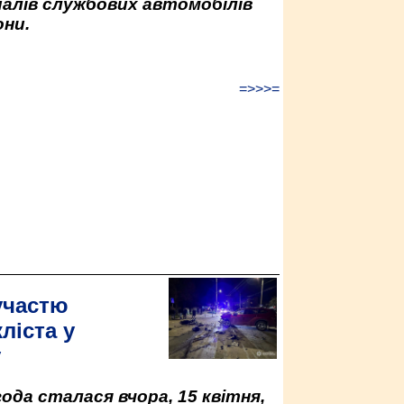
палів службових автомобілів
ни.
=>>>=
участю
ліста у
у
да сталася вчора, 15 квітня,