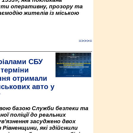
ити оперативну, прозору та
аємодію жителів із міською
=>>>=
ріалами СБУ
 терміни
ння отримали
йськових авто у
у
овою базою Служби безпеки та
ної поліції до реальних
ув’язнення засуджено двох
 Рівненщини, які здійснили