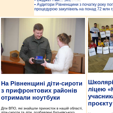
[965]
(17136)
• Аудитори Рівненщини з початку року п
процедурою закупівель на понад 72 млн г
Школярі
На Рівненщині діти-сироти
ліцею «
з прифронтових районів
учасник
отримали ноутбуки
проєкт
Діти ВПО, які знайшли прихисток в нашій області,
діти-сироти та діти, позбавлені батьківського