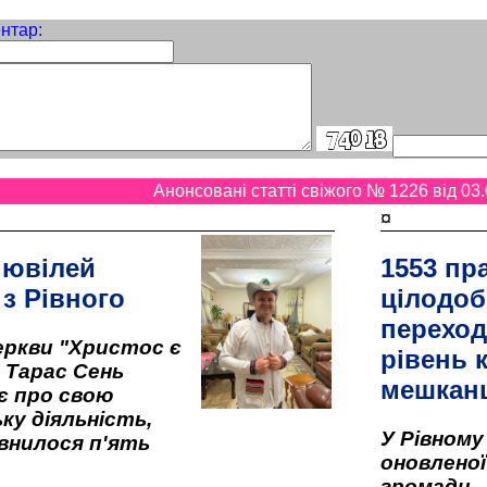
нтар:
Анонсовані статті свіжого № 1226 від 03.
¤
 ювілей
1553 пр
 з Рівного
цілодоб
переход
ркви "Христос є
рівень к
" Тарас Сень
мешкан
є про свою
ку діяльність,
У Рівном
внилося п'ять
оновленої 
громади –