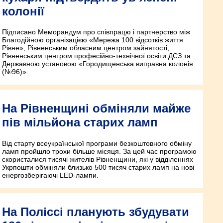
колонії
Підписано Меморандум про співпрацю і партнерство між
Благодійною організацією «Мережа 100 відсотків життя
Рівне», Рівненським обласним центром зайнятості,
Рівненським центром професійно-технічної освіти ДСЗ та
Державною установою «Городищенська виправна колонія
(№96)».
На Рівненщині обміняли майже
пів мільйона старих ламп
Від старту всеукраїнської програми безкоштовного обміну
ламп пройшло трохи більше місяця. За цей час програмою
скористалися тисячі жителів Рівненщини, які у відділеннях
Укрпошти обміняли близько 500 тисяч старих ламп на нові
енергозберігаючі LED-лампи.
На Поліссі планують збудувати