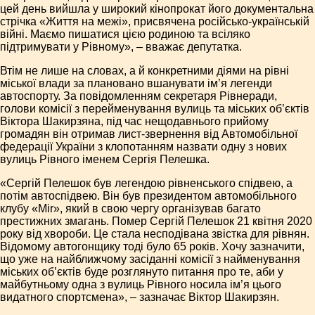
цей день вийшла у широкий кінопрокат його документальна
стрічка «Життя на межі», присвячена російсько-українській
війні. Маємо пишатися цією родиною та всіляко
підтримувати у Рівному», – вважає депутатка.
Втім не лише на словах, а й конкретними діями на рівні
міської влади за плановано вшанувати ім’я легенди
автоспорту. За повідомленням секретаря Рівнеради,
голови комісії з перейменування вулиць та міських об’єктів
Віктора Шакирзяна, під час нещодавнього прийому
громадян він отримав лист-звернення від Автомобільної
федерації України з клопотанням назвати одну з нових
вулиць Рівного іменем Сергія Пелешка.
«Сергій Пелешок був легендою рівненського спідвею, а
потім автоспідвею. Він був президентом автомобільного
клубу «Mir», який в свою чергу організував багато
престижних змагань. Помер Сергій Пелешок 21 квітня 2020
року від хвороби. Це стала несподівана звістка для рівнян.
Відомому автогонщику тоді було 65 років. Хочу зазначити,
що уже на найближчому засіданні комісії з найменування
міських об’єктів буде розглянуто питання про те, аби у
майбутньому одна з вулиць Рівного носила ім’я цього
видатного спортсмена», – зазначає Віктор Шакирзян.