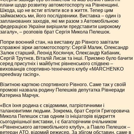
плани щодо розвитку автомотоспорту на Рівненщині.
Шкода, що не встиг втілити все в життя. Тепер цим
займаємось ми, його послідовники. Виставка – один із
запланованих заходів, які ми разом з Автомобільною
федерацією України вирішили представити широкому
загалу», – розповів брат Сергія Микола Пелешок.
Попри воєнний стан, на виставку до Рівного завітали
справжні зірки автомотоспорту: Сергій Малик, Олександр
Залюк старший, Леонід Косянчук, Олександр Кабаник,
Сергій Трутнєв, Віталій Лисак та інші. Приємно було бачити
серед присутніх і майбутнє рівненського спідвею –
вихованців спортивно-технічного клубу «MARCHENKO
speedway racing».
Візитною карткою спортивного Рівного. Саме так у своїй
промові назвала родину Пелешків депутатка Рівнеради
Катерина Марчук.
«Вся їхня родина є свідомими, патріотичними і
талановитими людьми. Зокрема, брат Сергія Григоровича
Микола Пелешок став одним із ініціаторів відкриття
сьогоднішньої виставки, і є багаторічним очільником
«Рівненського автомобільного клубу», а Павло Пелешок –
ветеран АТО, відомий режисер. За збігом обставин, саме в