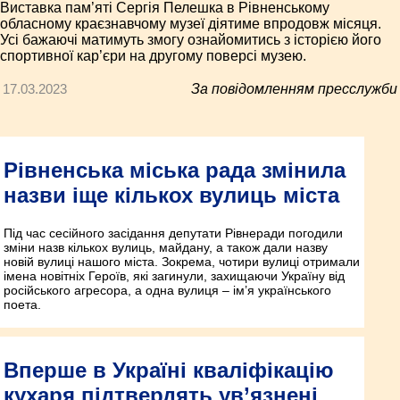
Виставка пам’яті Сергія Пелешка в Рівненському
обласному краєзнавчому музеї діятиме впродовж місяця.
Усі бажаючі матимуть змогу ознайомитись з історією його
спортивної кар’єри на другому поверсі музею.
17.03.2023
За повідомленням пресслужби
Рівненська міська рада змінила
назви іще кількох вулиць міста
Під час сесійного засідання депутати Рівнеради погодили
зміни назв кількох вулиць, майдану, а також дали назву
новій вулиці нашого міста. Зокрема, чотири вулиці отримали
імена новітніх Героїв, які загинули, захищаючи Україну від
російського агресора, а одна вулиця – ім’я українського
поета.
Вперше в Україні кваліфікацію
кухаря підтвердять ув’язнені