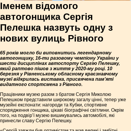
Іменем відомого
автогонщика Сергія
Пелешка назвуть одну з
нових вулиць Рівного
65 років могло би виповнитись легендарному
автогонщику, 16-ти разовому чемпіону України у
шести дисциплінах автоспорту Сергію Пелешку,
який раптово пішов з життя у 2020-му році. 10
березня у Рівненському обласному краєзнавчому
музеї відкрилась виставка, присвячена пам’яті
видатного спортсмена з Рівного.
Працівники музею разом з братом Сергія Миколою
Пелешком представили широкому загалу цінні, тепер уже
музейні експонати: нагороди та Кубки, спортивне
спорядження гонщика, цікаві біографічні світлини. Окрім
того, на подвір’ї музею вишикувались автомобілі, які
принесли славу Сергію Пелешку.
«Сергій завжди був оптимістом та мав великі і амбітні