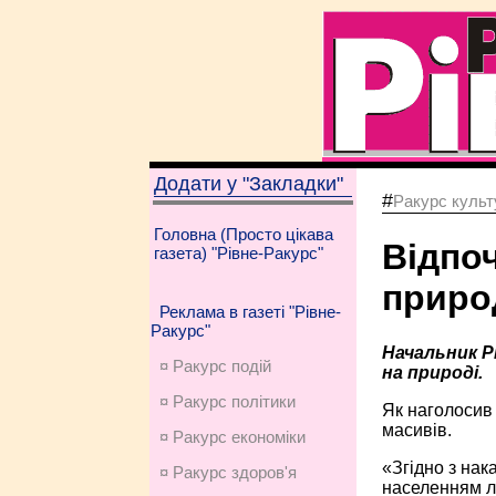
Додати у "Закладки"
#
Ракурс культу
Головна (Просто цікава
Відпоч
газета) "Рівне-Ракурс"
приро
Реклама в газеті "Рівне-
Ракурс"
Начальник Р
¤ Ракурс подій
на природі.
¤ Ракурс політики
Як наголосив 
масивів.
¤ Ракурс економiки
«Згідно з нак
¤ Ракурс здоров'я
населенням лі