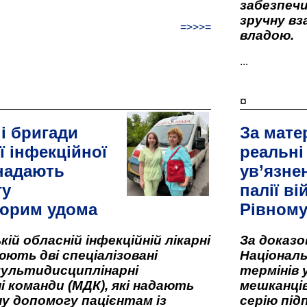
забезпеч
зручну вз
=>>>=
владою.
...
¤
і бригади
За мате
ї інфекційної
реальні
 надають
ув’язне
гу
палії ві
орим удома
Рівном
кій обласній інфекційній лікарні
За доказ
ють дві спеціалізовані
Національ
мультидисциплінарні
термінів 
і команди (МДК), які надають
мешканців
у допомогу пацієнтам із
серію під