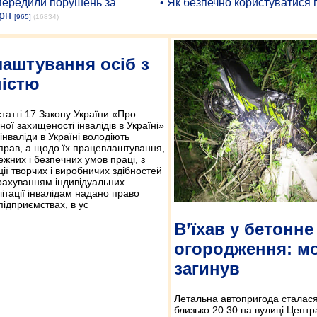
опередили порушень за
• Як безпечно користуватися
рн
[965]
(16834)
аштування осіб з
ністю
статті 17 Закону України «Про
ної захищеності інвалідів в Україні»
 інваліди в Україні володіють
прав, а щодо їх працевлаштування,
жних і безпечних умов праці, з
ії творчих і виробничих здібностей
 урахуванням індивідуальних
ітації інвалідам надано право
ідприємствах, в ус
В’їхав у бетонне
огородження: мо
загинув
Летальна автопригода сталася
близько 20:30 на вулиці Центра