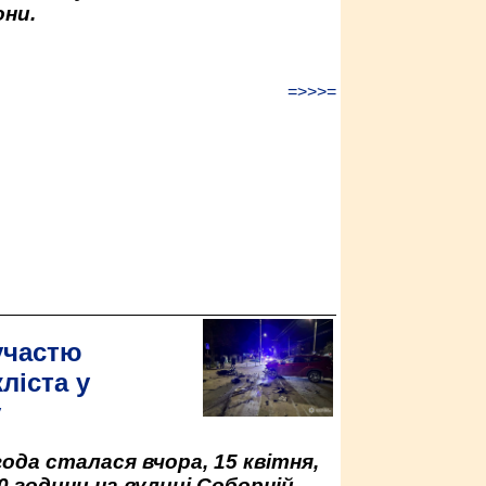
ни.
=>>>=
участю
ліста у
у
да сталася вчора, 15 квітня,
0 години на вулиці Соборній.