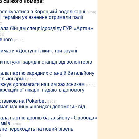
5 свіжого номера:
ролікуватися в Корецькій водолікарні
(2659)
 терміни ув’язнення отримали палії
6)
дала бійцям спецпідрозділу ГУР «Артан»
94)
івного
(2356)
имати «Доступні ліки»: три зручні
 потужні зарядні станції від волонтерів
дала партію зарядних станцій батальйону
льчої армії
(1640)
довжує допомагати нашим захисникам
(1589)
інфекційної лікарні надають допомогу
 ставкою на Pokerbet
(1398)
римав машину «швидкої допомоги» від
дала партію дронів батальйону «Свобода»
ямків
(1200)
вне переходить на новий рівень
)