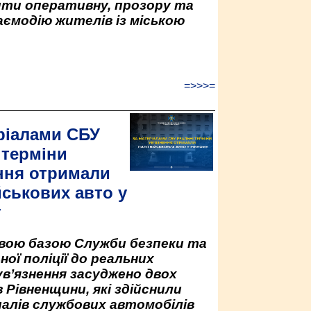
ити оперативну, прозору та
аємодію жителів із міською
=>>>=
ріалами СБУ
 терміни
ння отримали
йськових авто у
у
овою базою Служби безпеки та
ної поліції до реальних
ув’язнення засуджено двох
 Рівненщини, які здійснили
палів службових автомобілів