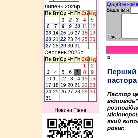
Додайте коме
Липень 2026p.
Ваше ім'я
Пн
Вт
Ср
Чт
Пт
Сб
Нд
1
2
3
4
5
6
7
8
9
10
11
12
13
14
15
16
17
18
19
Текст:
20
21
22
23
24
25
26
27
28
29
30
31
Серпень 2026p.
¤
Пн
Вт
Ср
Чт
Пт
Сб
Нд
1
2
Перший
3
4
5
6
7
8
9
пастора
10
11
12
13
14
15
16
17
18
19
20
21
22
23
24
25
26
27
28
29
30
Пастор це
31
відповідь
розповіда
Новини Рівне
місіонерсь
який випо
років: