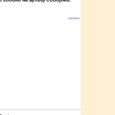
=>>>=