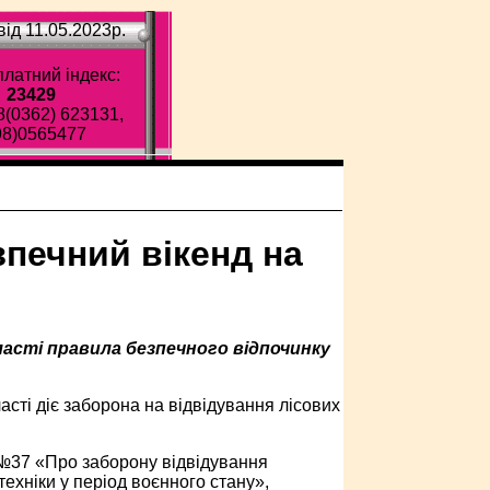
ід 11.05.2023p.
латний індекс:
23429
8(0362) 623131,
98)0565477
зпечний вікенд на
асті правила безпечного відпочинку
асті діє заборона на відвідування лісових
 №37 «Про заборону відвідування
техніки у період воєнного стану»,