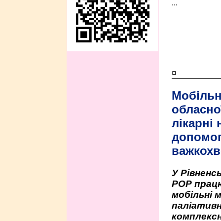
...
¤
Мобільн
обласно
лікарні
допомо
важкохв
У Рівненсь
РОР працю
мобільні 
паліативн
комплексн