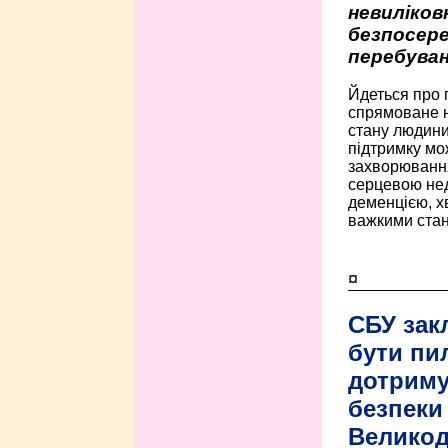
невиліко
безпосере
перебуван
Йдеться про 
спрямоване н
стану людини 
підтримку мо
захворюванням
серцевою нед
деменцією, 
важкими стан
¤
СБУ зак
бути пи
дотриму
безпеки 
Велико