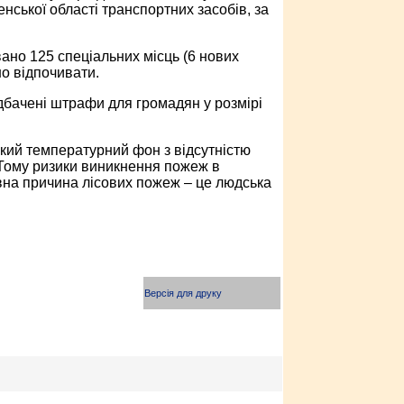
енської області транспортних засобів, за
ано 125 спеціальних місць (6 нових
но відпочивати.
дбачені штрафи для громадян у розмірі
кий температурний фон з відсутністю
 Тому ризики виникнення пожеж в
вна причина лісових пожеж – це людська
Версія для друку