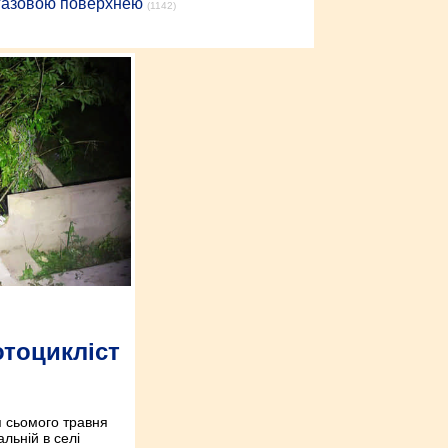
 газовою поверхнею
(1142)
тоцикліст
 сьомого травня
льній в селі