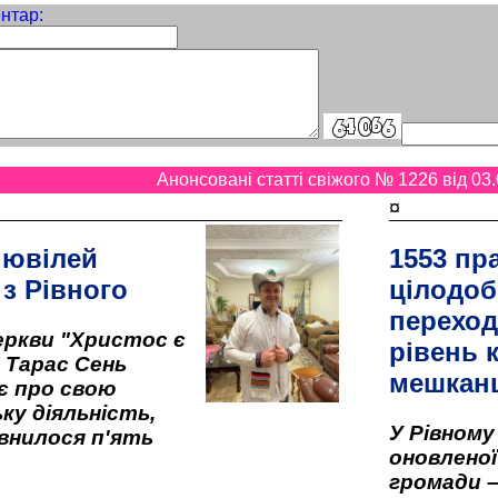
нтар:
Анонсовані статті свіжого № 1226 від 03.
¤
 ювілей
1553 пр
 з Рівного
цілодоб
переход
ркви "Христос є
рівень к
" Тарас Сень
мешкан
є про свою
ку діяльність,
У Рівном
внилося п'ять
оновленої 
громади –