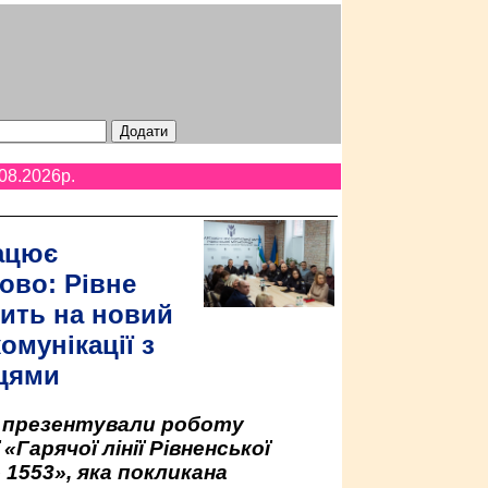
08.2026p.
ацює
ово: Рівне
ить на новий
омунікації з
цями
у презентували роботу
«Гарячої лінії Рівненської
 1553», яка покликана