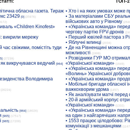
татті:
ТОП-1
ітична обласна газета. Тираж
• Хто і на яких умовах може п
екс 23429
• За матеріалами СБУ реальні
[0]
(35976)
військових авто у Рівному
8172)
(264
иваль «Children Kinofest»
• «Українська команда» пере
чергову партію FPV-дронів
(24
: викрили мережу
• Перший ювілей пастора з Р
• Яблучні млинці
(2034)
 час свіжими, помістіть туди
• Де на Рівненщині можна отр
можливості
(1999)
• Розвідники ГУР МО отримали
5]
(27239)
: як викручувався ведучий
«Української команди»
[964]
(1649)
• «Українська команда» пере
«Волинь» Української доброво
президенства Володимира
• «Українська команда» про
• Мобільні бригади обласної 
важкохворим удома
(26224)
(1457)
• Як аналізувати матчі перед
• 20-й армійський корпус от
«Української команди»
(1332)
ральність
• «Українська команда» пере
[964]
(18026)
я
на один з найгарячіших напр
[965]
(17517)
і
• 1553 працює цілодобово: Рі
[965]
(17208)
комунікації з мешканцями
(1147