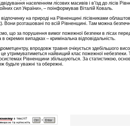
двідування населенням лісових масивів і в’їзд до лісів Рівн
йних сил України», – поінформував Віталій Коваль.
відпочинку на природі на Рівненщині лісівниками облаштов
к). Вони розташовані по всій Рівненщині. Там можна безпеч
ємо, що за порушення вимог пожежної безпеки в лісах пере
 а в окремих випадках – кримінальна відповідальність.
дрометцентру, впродовж травня очікується здебільшого висо
з це утримуватиметься найвищий клас пожежної небезпеки.
осистемах Рівненщини збільшуються. За статистикою, осно
ож будьте уважні та обережні.