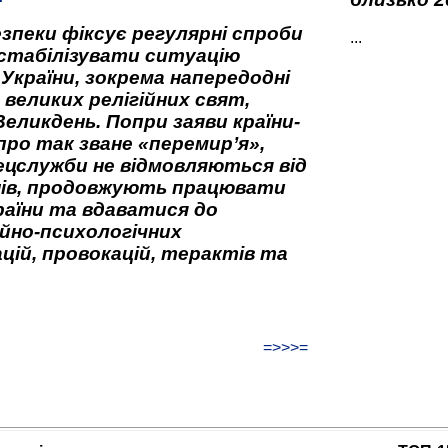
зпеки фіксує регулярні спроби
...
стабілізувати ситуацію
 України, зокрема напередодні
 великих релігійних свят,
Великдень. Попри заяви країни-
про так зване «перемир’я»,
ецслужби не відмовляються від
нів, продовжують працювати
аїни та вдаватися до
йно-психологічних
цій, провокацій, терактів та
=>>>=