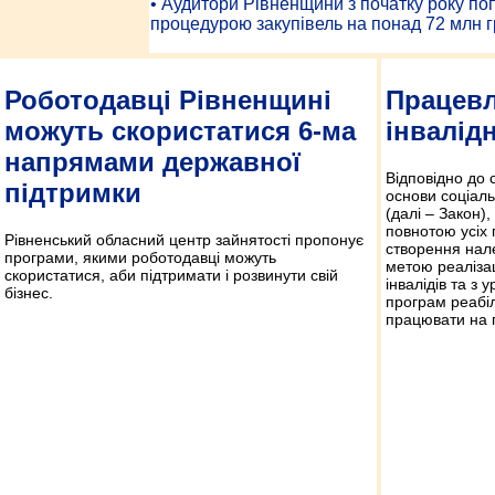
• Аудитори Рівненщини з початку року п
процедурою закупівель на понад 72 млн г
Роботодавці Рівненщині
Працевл
можуть скористатися 6-ма
інвалід
напрямами державної
Відповідно до 
підтримки
основи соціаль
(далі – Закон),
повнотою усіх 
Рівненський обласний центр зайнятості пропонує
створення нале
програми, якими роботодавці можуть
метою реалізац
скористатися, аби підтримати і розвинути свій
інвалідів та з
бізнес.
програм реабіл
працювати на п