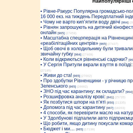
Найпопулярніші с
• Рiвне-Ракурс Популярна громадсько-пол
16 000 екз. на тиждень Передплатний інд
• Чому не варто кип’ятити воду двічі
[964]
(2
• Рівнян запрошують на дитячий кінофест
онлайн
[965]
(27459)
• Масштабна спецоперація на Рівненщині
«реабілітаційних центрів»
[965]
(27437)
• Щоб овочі в холодильнику були тривалий
звичайну губку
[964]
(27409)
• Коли відкриються рівненські садочки?
[96
• У Сергія Притули вкрали взуття в поїзді
(27195)
• Живи до ста!
[965]
(27002)
• Про здобутки Рівненщини - у річницю 
Зеленського
[965]
(26662)
• ЗНО під час карантину: як складати?
[964]
• Розшифровка аналізу крові:
[841]
(25735)
• Як позбутися шпори на п’яті
[850]
(21335)
• Допомога під час карантину
[967]
(18203)
• 4 способи, як перевірити масло на нату
• У Здолбунові підпалили авто підприємц
• Що робити, якщо дитину покусали комар
• Бюджет і ми…
[965]
(17139)