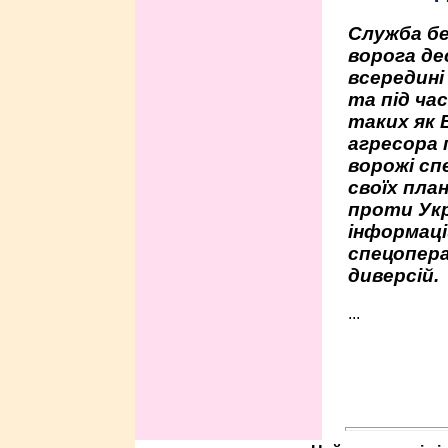
Служба бе
ворога де
всередині
та під час
таких як 
агресора 
ворожі сп
своїх пла
проти Укр
інформаці
спецопера
диверсій.
...