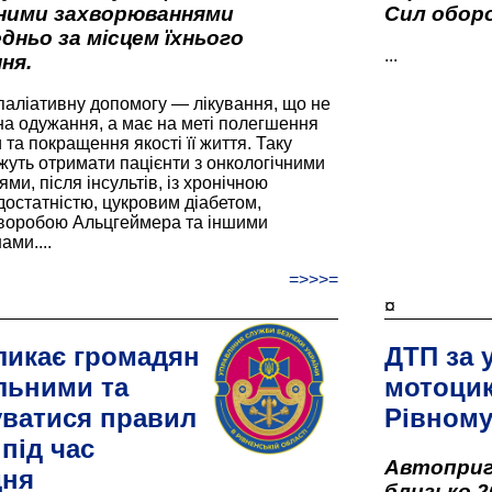
вними захворюваннями
Сил оборо
дньо за місцем їхнього
...
ня.
паліативну допомогу — лікування, що не
а одужання, а має на меті полегшення
та покращення якості її життя. Таку
жуть отримати пацієнти з онкологічними
и, після інсультів, із хронічною
остатністю, цукровим діабетом,
хворобою Альцгеймера та іншими
ами....
=>>>=
¤
ликає громадян
ДТП за 
льними та
мотоцик
ватися правил
Рівном
під час
Автоприго
дня
близько 2