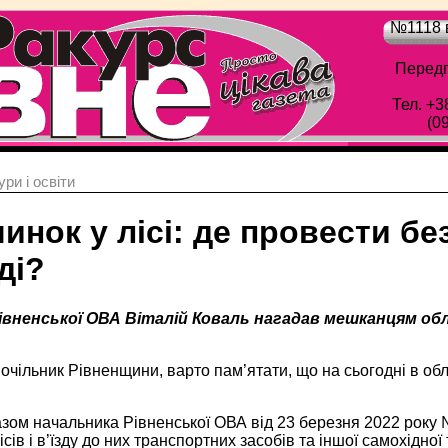
№1118 в
Передп
Тел. +3
(0
ри і освіти
инок у лісі: де провести бе
ді?
івненської ОВА Віталій Коваль нагадав мешканцям обл
очільник Рівненщини, варто пам’ятати, що на сьогодні в обл
азом начальника Рівненської ОВА від 23 березня 2022 року
сів і в’їзду до них транспортних засобів та іншої самохідної 