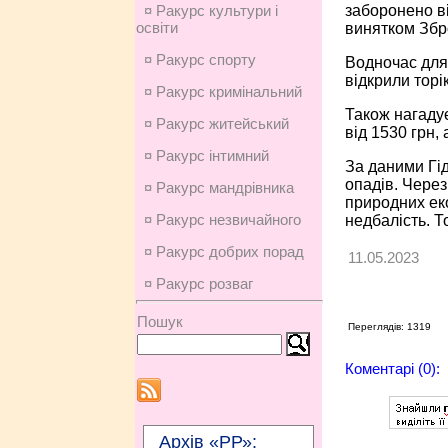
заборонено ві
¤ Ракурс культури і
освіти
винятком Збро
¤ Ракурс спорту
Водночас для 
відкрили торі
¤ Ракурс кримінальний
Також нагаду
¤ Ракурс житейський
від 1530 грн,
¤ Ракурс інтимний
За даними Гі
опадів. Чере
¤ Ракурс мандрівника
природних ек
¤ Ракурс незвичайного
недбалість. Т
¤ Ракурс добрих порад
11.05.2023
¤ Ракурс розваг
Пошук
Переглядів: 1319
Коментарі (0):
Архів «РР»: