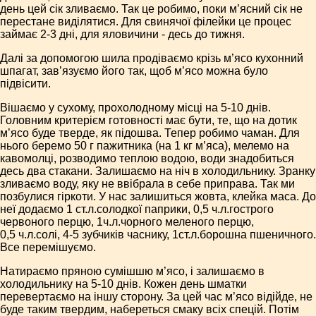
день цей сік зливаємо. Так це робимо, поки м’ясний сік не
перестане виділятися. Для свинячої філейки це процес
займає 2-3 дні, для яловичини - десь до тижня.
Далі за допомогою шила продіваємо крізь м’ясо кухонний
шпагат, зав’язуємо його так, щоб м’ясо можна було
підвісити.
Вішаємо у сухому, прохолодному місці на 5-10 днів.
Головним критерієм готовності має бути, те, що на дотик
м’ясо буде тверде, як підошва. Тепер робимо чаман. Для
нього беремо 50 г пажитника (на 1 кг м’яса), мелемо на
кавомолці, розводимо теплою водою, води знадобиться
десь два стакани. Залишаємо на ніч в холодильнику. Зранку
зливаємо воду, яку не ввібрала в себе приправа. Так ми
позбулися гіркоти. У нас залишиться жовта, клейка маса. До
неї додаємо 1 ст.л.солодкої паприки, 0,5 ч.л.гострого
червоного перцю, 1ч.л.чорного меленого перцю,
0,5 ч.л.солі, 4-5 зубчиків часнику, 1ст.л.борошна пшеничного.
Все перемішуємо.
Натираємо пряною сумішшю м’ясо, і залишаємо в
холодильнику на 5-10 днів. Кожен день шматки
перевертаємо на іншу сторону. За цей час м’ясо відійде, не
буде таким твердим, набереться смаку всіх спецій. Потім