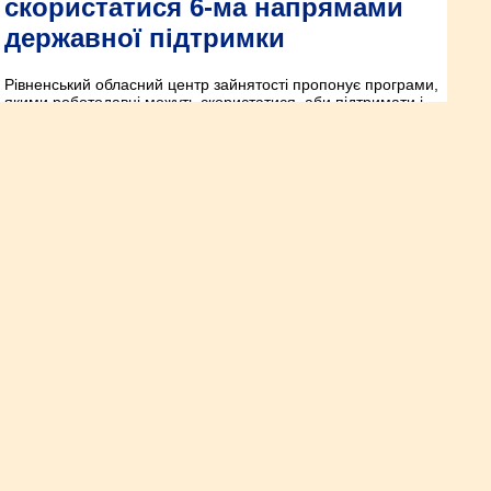
скористатися 6-ма напрямами
державної підтримки
Рівненський обласний центр зайнятості пропонує програми,
якими роботодавці можуть скористатися, аби підтримати і
розвинути свій бізнес.
Працевлаштування осіб з
інвалідністю
Відповідно до статті 17 Закону України «Про основи
соціальної захищеності інвалідів в Україні» (далі – Закон),
інваліди в Україні володіють повнотою усіх прав, а щодо їх
працевлаштування, створення належних і безпечних умов
праці, з метою реалізації творчих і виробничих здібностей
інвалідів та з урахуванням індивідуальних програм
реабілітації інвалідам надано право працювати на
підприємствах, в ус