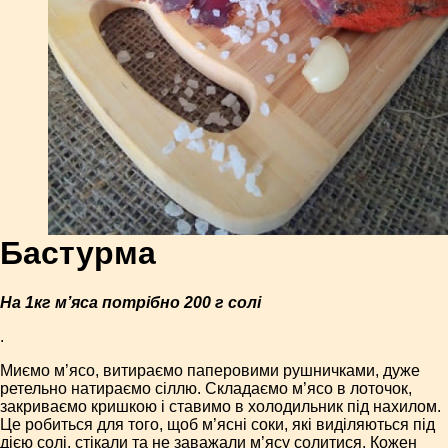
Бастурма
На 1кг м’яса потрібно 200 г солі
.
Миємо м’ясо, витираємо паперовими рушничками, дуже
ретельно натираємо сіллю. Складаємо м’ясо в лоточок,
закриваємо кришкою і ставимо в холодильник під нахилом.
Це робиться для того, щоб м’ясні соки, які виділяються під
дією солі, стікали та не заважали м’ясу солитися. Кожен