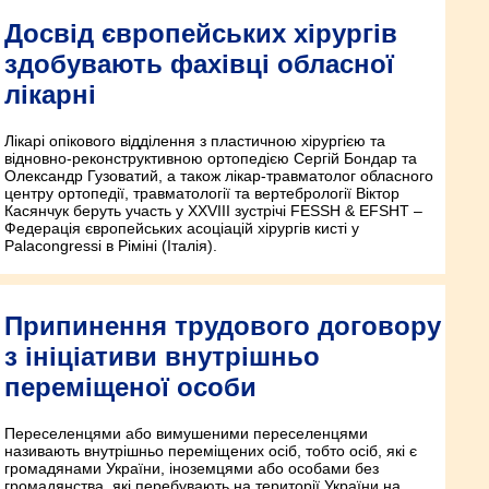
Досвід європейських хірургів
здобувають фахівці обласної
лікарні
Лікарі опікового відділення з пластичною хірургією та
відновно-реконструктивною ортопедією Сергій Бондар та
Олександр Гузоватий, а також лікар-травматолог обласного
центру ортопедії, травматології та вертебрології Віктор
Касянчук беруть участь у XXVIII зустрічі FESSH & EFSHT –
Федерація європейських асоціацій хірургів кисті у
Palacongressi в Ріміні (Італія).
Припинення трудового договору
з ініціативи внутрішньо
переміщеної особи
Переселенцями або вимушеними переселенцями
називають внутрішньо переміщених осіб, тобто осіб, які є
громадянами України, іноземцями або особами без
громадянства, які перебувають на території України на