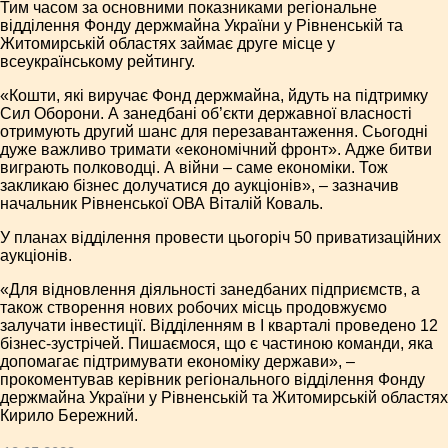
Тим часом за основними показниками регіональне
відділення Фонду держмайна України у Рівненській та
Житомирській областях займає друге місце у
всеукраїнському рейтингу.
«Кошти, які виручає Фонд держмайна, йдуть на підтримку
Сил Оборони. А занедбані об’єкти державної власності
отримують другий шанс для перезавантаження. Сьогодні
дуже важливо тримати «економічний фронт». Адже битви
виграють полководці. А війни – саме економіки. Тож
закликаю бізнес долучатися до аукціонів», – зазначив
начальник Рівненської ОВА Віталій Коваль.
У планах відділення провести цьогоріч 50 приватизаційних
аукціонів.
«Для відновлення діяльності занедбаних підприємств, а
також створення нових робочих місць продовжуємо
залучати інвестиції. Відділенням в І кварталі проведено 12
бізнес-зустрічей. Пишаємося, що є частиною команди, яка
допомагає підтримувати економіку держави», –
прокоментував керівник регіонального відділення Фонду
держмайна України у Рівненській та Житомирській областях
Кирило Бережний.