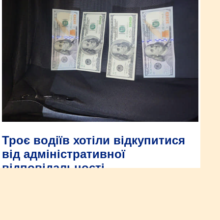
Троє водіїв хотіли відкупитися
від адміністративної
відповідальності
Двоє водіїв напідпитку та ще один на незареєстрованому
мотоциклі вирішили залагодити «питання» із поліцейськими
на загальну суму понад 20 тисяч гривень. Окрім складених
адмінматеріалів, відомості за фактами надання
неправомірної вигоди службовій особі внесені до Єдиного