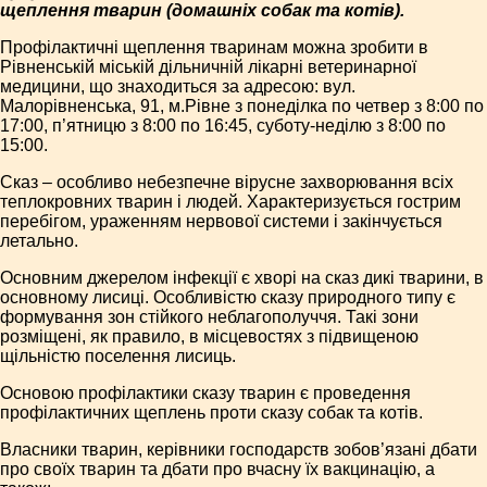
щеплення тварин (домашніх собак та котів).
Профілактичні щеплення тваринам можна зробити в
Рівненській міській дільничній лікарні ветеринарної
медицини, що знаходиться за адресою: вул.
Малорівненська, 91, м.Рівне з понеділка по четвер з 8:00 по
17:00, п’ятницю з 8:00 по 16:45, суботу-неділю з 8:00 по
15:00.
Сказ – особливо небезпечне вірусне захворювання всіх
теплокровних тварин і людей. Характеризується гострим
перебігом, ураженням нервової системи і закінчується
летально.
Основним джерелом інфекції є хворі на сказ дикі тварини, в
основному лисиці. Особливістю сказу природного типу є
формування зон стійкого неблагополуччя. Такі зони
розміщені, як правило, в місцевостях з підвищеною
щільністю поселення лисиць.
Основою профілактики сказу тварин є проведення
профілактичних щеплень проти сказу собак та котів.
Власники тварин, керівники господарств зобов’язані дбати
про своїх тварин та дбати про вчасну їх вакцинацію, а