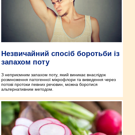
Незвичайний спосіб боротьби із
запахом поту
З неприємним запахом поту, який виникає внаслідок
розмноження патогенної мікрофлори та виведення через
потові протоки певних речовин, можна боротися
альтернативним методом.