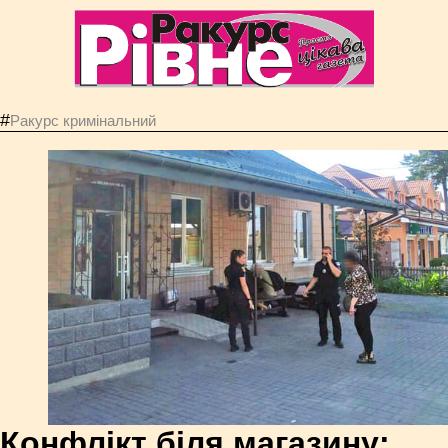
#
Ракурс кримінальний
Конфлікт біля магазину: