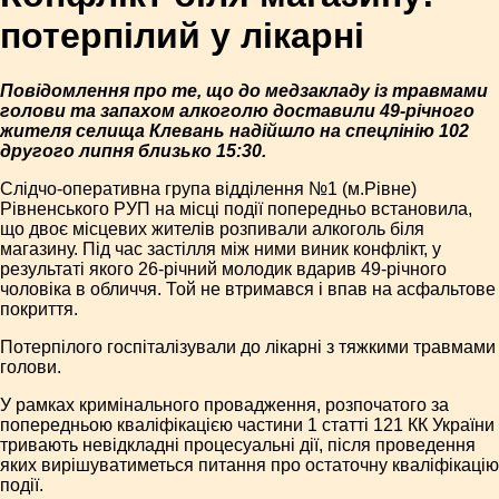
потерпілий у лікарні
Повідомлення про те, що до медзакладу із травмами
голови та запахом алкоголю доставили 49-річного
жителя селища Клевань надійшло на спецлінію 102
другого липня близько 15:30.
Слідчо-оперативна група відділення №1 (м.Рівне)
Рівненського РУП на місці події попередньо встановила,
що двоє місцевих жителів розпивали алкоголь біля
магазину. Під час застілля між ними виник конфлікт, у
результаті якого 26-річний молодик вдарив 49-річного
чоловіка в обличчя. Той не втримався і впав на асфальтове
покриття.
Потерпілого госпіталізували до лікарні з тяжкими травмами
голови.
У рамках кримінального провадження, розпочатого за
попередньою кваліфікацією частини 1 статті 121 КК України
тривають невідкладні процесуальні дії, після проведення
яких вирішуватиметься питання про остаточну кваліфікацію
події.