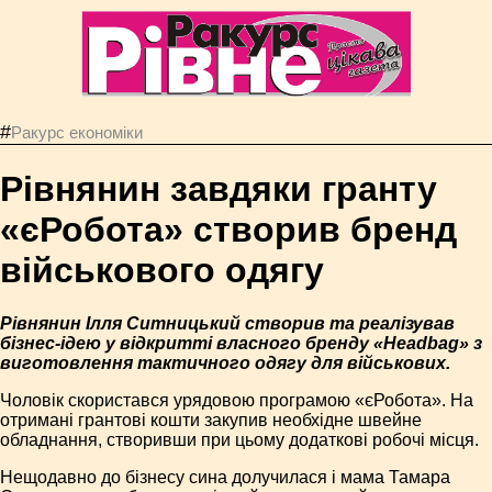
#
Ракурс економiки
Рівнянин завдяки гранту
«єРобота» створив бренд
військового одягу
Рівнянин Ілля Ситницький створив та реалізував
бізнес-ідею у відкритті власного бренду «Headbag» з
виготовлення тактичного одягу для військових.
Чоловік скористався урядовою програмою «єРобота». На
отримані грантові кошти закупив необхідне швейне
обладнання, створивши при цьому додаткові робочі місця.
Нещодавно до бізнесу сина долучилася і мама Тамара