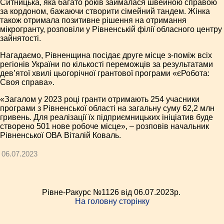
Ситницька, яка багато років займалася швейною справою
за кордоном, бажаючи створити сімейний тандем. Жінка
також отримала позитивне рішення на отримання
мікрогранту, розповіли у Рівненській філії обласного центру
зайнятості.
Нагадаємо, Рівненщина посідає друге місце з-поміж всіх
регіонів України по кількості переможців за результатами
дев’ятої хвилі цьогорічної грантової програми «єРобота:
Своя справа».
«Загалом у 2023 році гранти отримають 254 учасники
програми з Рівненської області на загальну суму 62,2 млн
гривень. Для реалізації їх підприємницьких ініціатив буде
створено 501 нове робоче місце», – розповів начальник
Рівненської ОВА Віталій Коваль.
06.07.2023
Рівне-Ракурс №1126 від 06.07.2023p.
На головну сторінку