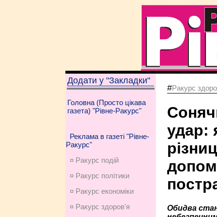
Додати у "Закладки"
#
Ракурс здоро
Головна (Просто цікава
Соняч
газета) "Рівне-Ракурс"
удар: 
Реклама в газеті "Рівне-
різни
Ракурс"
¤ Ракурс подій
допом
¤ Ракурс політики
постр
¤ Ракурс економiки
¤ Ракурс здоров'я
Обидва ста
небезпечним