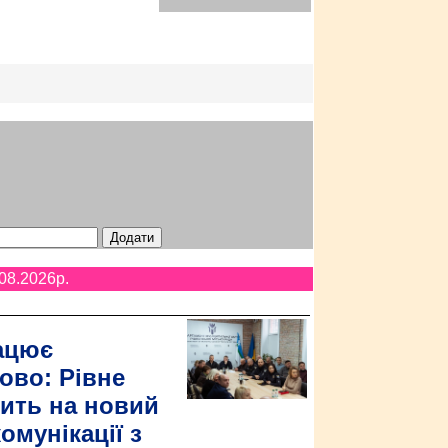
08.2026p.
ацює
ово: Рівне
ить на новий
омунікації з