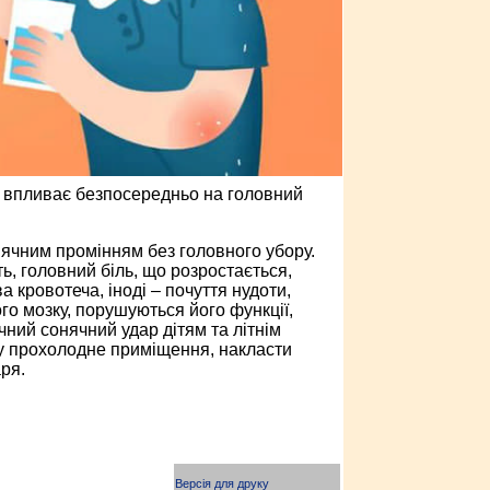
та впливає безпосередньо на головний
ячним промінням без головного убору.
, головний біль, що розростається,
ва кровотеча, іноді – почуття нудоти,
го мозку, порушуються його функції,
ний сонячний удар дітям та літнім
 у прохолодне приміщення, накласти
ря.
Версія для друку