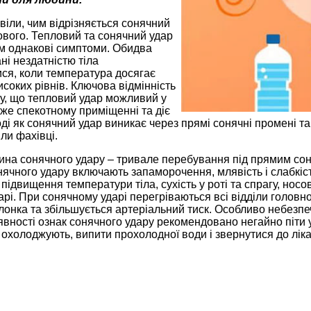
іли, чим відрізняється сонячний
ового. Тепловий та сонячний удар
м однакові симптоми. Обидва
ні нездатністю тіла
ся, коли температура досягає
соких рівнів. Ключова відмінність
му, що тепловий удар можливий у
же спекотному приміщенні та діє
тоді як сонячний удар виникає через прямі сонячні промені 
ли фахівці.
ина сонячного удару – тривале перебування під прямим сон
чного удару включають запаморочення, млявість і слабкість
 підвищення температури тіла, сухість у роті та спрагу, носо
арі. При сонячному ударі перегріваються всі відділи головно
онка та збільшується артеріальний тиск. Особливо небезпеч
явності ознак сонячного удару рекомендовано негайно піти
охолоджують, випити прохолодної води і звернутися до ліка