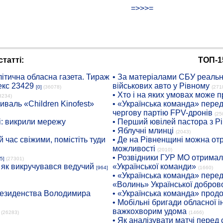
=>>>=
татті:
ТОП-1
ітична обласна газета. Тираж
• За матеріалами СБУ реальні
екс 23429
військових авто у Рівному
[0]
(36078)
(271
• Хто і на яких умовах може п
8234)
иваль «Children Kinofest»
• «Українська команда» пере
чергову партію FPV-дронів
(25
: викрили мережу
• Перший ювілей пастора з Р
• Яблучні млинці
(2043)
 час свіжими, помістіть туди
• Де на Рівненщині можна отр
можливості
(2010)
• Розвідники ГУР МО отримали
5]
(27301)
: як викручувався ведучий
«Української команди»
[964]
(1660)
• «Українська команда» пере
«Волинь» Української доброво
президенства Володимира
• «Українська команда» про
• Мобільні бригади обласної 
важкохворим удома
(26283)
(1466)
• Як аналізувати матчі перед