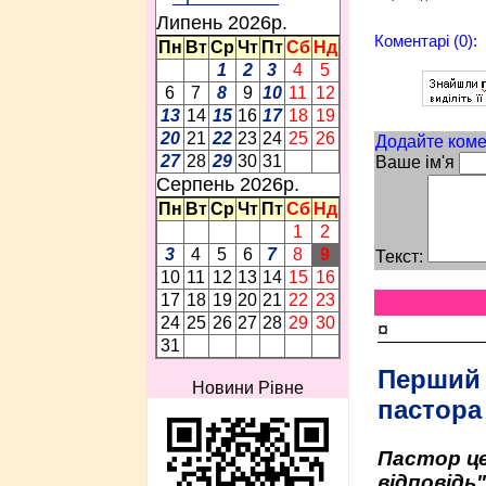
Липень 2026p.
Коментарі (0):
Пн
Вт
Ср
Чт
Пт
Сб
Нд
1
2
3
4
5
6
7
8
9
10
11
12
13
14
15
16
17
18
19
20
21
22
23
24
25
26
Додайте коме
27
28
29
30
31
Ваше ім'я
Серпень 2026p.
Пн
Вт
Ср
Чт
Пт
Сб
Нд
1
2
3
4
5
6
7
8
9
Текст:
10
11
12
13
14
15
16
17
18
19
20
21
22
23
24
25
26
27
28
29
30
¤
31
Перший
Новини Рівне
пастора
Пастор це
відповідь