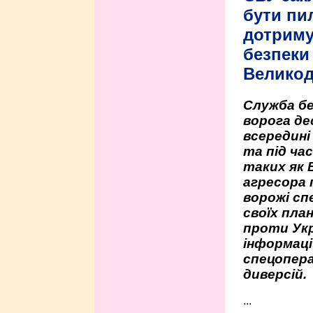
бути пи
дотриму
безпеки 
Велико
Служба бе
ворога де
всередині
та під час
таких як 
агресора 
ворожі сп
своїх пла
проти Укр
інформаці
спецопера
диверсій.
...