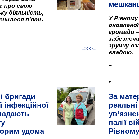
мешкан
є про свою
ку діяльність,
У Рівном
внилося п'ять
оновленої 
громади –
забезпеч
зручну вз
=>>>=
владою.
...
¤
і бригади
За мате
ї інфекційної
реальні
 надають
ув’язне
гу
палії ві
орим удома
Рівном