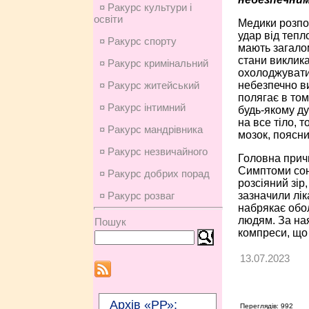
¤ Ракурс культури і
освіти
Медики розпов
удар від тепл
¤ Ракурс спорту
мають загало
стани виклика
¤ Ракурс кримінальний
охолоджувати
небезпечно ви
¤ Ракурс житейський
полягає в то
¤ Ракурс інтимний
будь-якому ду
на все тіло, 
¤ Ракурс мандрівника
мозок, поясни
¤ Ракурс незвичайного
Головна прич
Симптоми соня
¤ Ракурс добрих порад
розсіяний зір,
зазначили лік
¤ Ракурс розваг
набрякає обол
людям. За на
Пошук
компреси, що 
13.07.2023
Архів «РР»:
Переглядів: 992