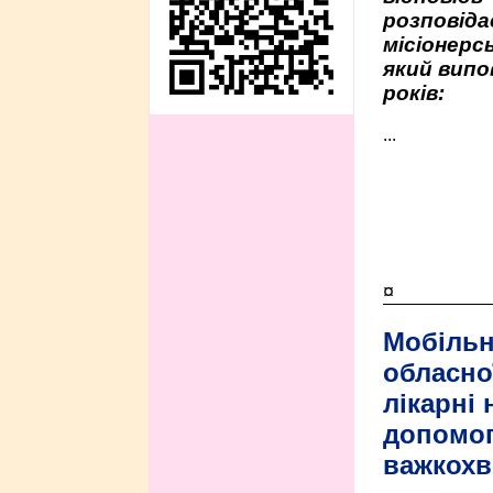
розповіда
місіонерсь
який випо
років:
...
¤
Мобільн
обласно
лікарні
допомо
важкохв