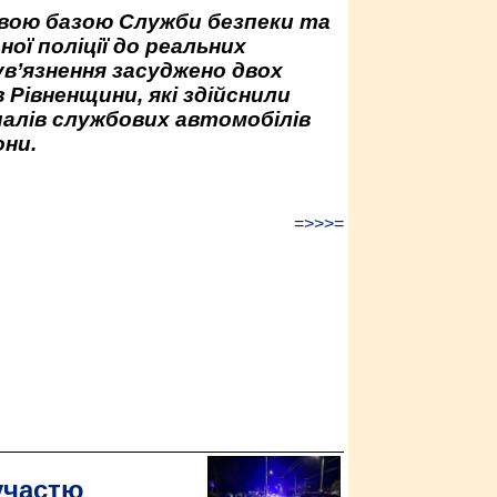
овою базою Служби безпеки та
ної поліції до реальних
ув’язнення засуджено двох
 Рівненщини, які здійснили
палів службових автомобілів
ни.
=>>>=
участю