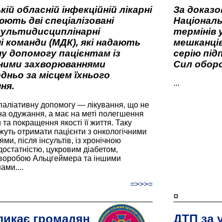
кій обласній інфекційній лікарні
За доказ
ють дві спеціалізовані
Національ
мультидисциплінарні
термінів 
і команди (МДК), які надають
мешканців
у допомогу пацієнтам із
серію під
вними захворюваннями
Сил оборо
дньо за місцем їхнього
...
ня.
паліативну допомогу — лікування, що не
а одужання, а має на меті полегшення
та покращення якості її життя. Таку
жуть отримати пацієнти з онкологічними
и, після інсультів, із хронічною
остатністю, цукровим діабетом,
хворобою Альцгеймера та іншими
ами....
=>>>=
¤
ликає громадян
ДТП за 