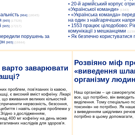
• 20-й армійський корпус от
«Української команди»
(1343)
ральність
• «Українська команда» пере
[964]
(18045)
я
на один з найгарячіших напр
[965]
(17526)
і
• 1553 працює цілодобово: Рі
[965]
(17217)
комунікації з мешканцями
(1159
опередили порушень за
• Як безпечно користуватися
рн
[965]
(16844)
Розвіяно міф пр
 варто заварювати
«виведення шлак
чашці?
організму люди
них проблем, пов’язаних із кавою,
Наш організм – це саморегулю
шці, є високий вміст кофеїну. Лікарі
все, що потрібно, він виводит
 що вживання великих кількостей
виділення. Тому спеціально по
причинити нервоз­ність, безсоння,
токсинів» не потрібно. Як наш
ебиття і навіть серцеві проблеми у
з виведенням шкідливих речов
Згідно з дослідженням,
потрібно в цьому допомагати, р
над 400 мг кофеїну на день може
егативних наслідків для здоров’я.