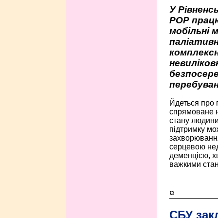
У Рівненсь
РОР працю
мобільні 
паліативн
комплексн
невиліко
безпосере
перебуван
Йдеться про 
спрямоване н
стану людини 
підтримку мо
захворюванням
серцевою нед
деменцією, 
важкими стан
¤
СБУ зак