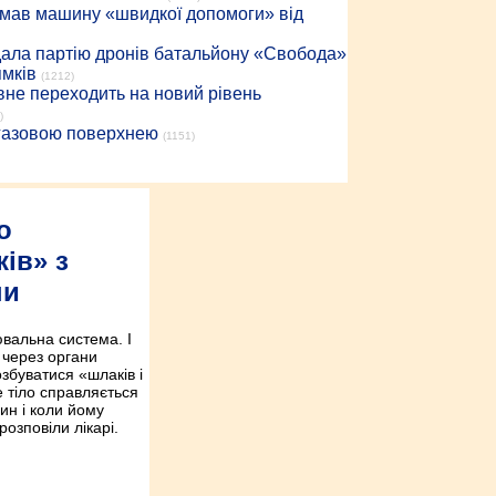
римав машину «швидкої допомоги» від
дала партію дронів батальйону «Свобода»
ямків
(1212)
вне переходить на новий рівень
)
 газовою поверхнею
(1151)
о
ів» з
ни
вальна система. І
ь через органи
збуватися «шлаків і
е тіло справляється
ин і коли йому
озповіли лікарі.