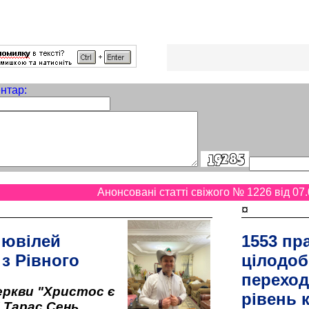
нтар:
Анонсовані статті свіжого № 1226 від 07.
¤
 ювілей
1553 пр
 з Рівного
цілодоб
переход
ркви "Христос є
рівень к
" Тарас Сень