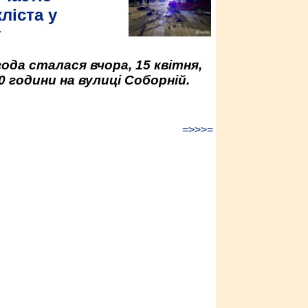
ліста у
у
да сталася вчора, 15 квітня,
0 години на вулиці Соборній.
=>>>=