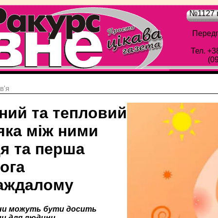
№1127 в
Передп
Тел. +3
(0
в'я
ний та тепловий
яка між ними
ця та перша
ога
аждалому
ни можуть бути досить
и для людини.