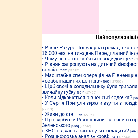
Найпопулярніші с
• Рiвне-Ракурс Популярна громадсько-пол
16 000 екз. на тиждень Передплатний інд
• Чому не варто кип’ятити воду двічі
[964]
(2
• Рівнян запрошують на дитячий кінофест
онлайн
[965]
(27525)
• Масштабна спецоперація на Рівненщині
«реабілітаційних центрів»
[965]
(27506)
• Щоб овочі в холодильнику були тривалий
звичайну губку
[964]
(27466)
• Коли відкриються рівненські садочки?
[96
• У Сергія Притули вкрали взуття в поїзді
(27253)
• Живи до ста!
[965]
(27071)
• Про здобутки Рівненщини - у річницю 
Зеленського
[965]
(26732)
• ЗНО під час карантину: як складати?
[964]
• Розшифровка аналізу крові:
[841]
(25744)