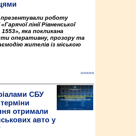
цями
у презентували роботу
«Гарячої лінії Рівненської
 1553», яка покликана
ити оперативну, прозору та
аємодію жителів із міською
=>>>=
ріалами СБУ
 терміни
ння отримали
йськових авто у
у