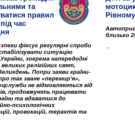
льними та
мотоцик
ватися правил
Рівном
під час
Автоприго
дня
близько 2
зпеки фіксує регулярні спроби
...
стабілізувати ситуацію
 України, зокрема напередодні
 великих релігійних свят,
Великдень. Попри заяви країни-
про так зване «перемир’я»,
ецслужби не відмовляються від
нів, продовжують працювати
аїни та вдаватися до
йно-психологічних
цій, провокацій, терактів та