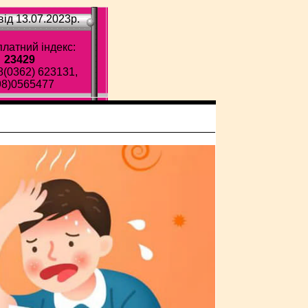
ід 13.07.2023p.
латний індекс:
23429
8(0362) 623131,
98)0565477