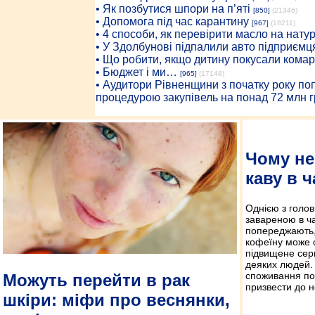
• Як позбутися шпори на п’яті
[850]
(21346)
• Допомога під час карантину
[967]
(18211)
• 4 способи, як перевірити масло на нату
• У Здолбунові підпалили авто підприємц
• Що робити, якщо дитину покусали комар
• Бюджет і ми…
[965]
(17148)
• Аудитори Рівненщини з початку року п
процедурою закупівель на понад 72 млн г
Чому не
каву в 
Однією з голов
завареною в ча
попереджають,
кофеїну може с
підвищене серц
деяких людей. 
споживання по
Можуть перейти в рак
призвести до н
шкіри: міфи про веснянки,