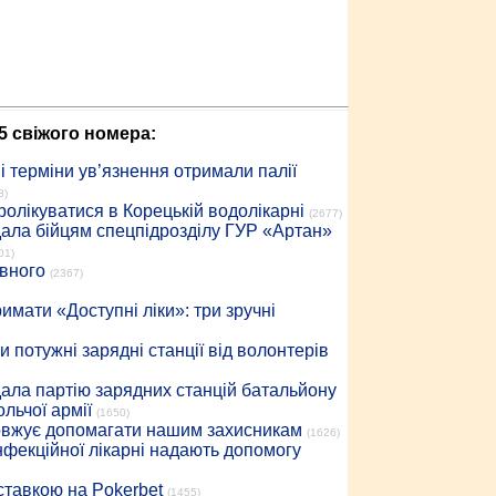
5 свіжого номера:
 терміни ув’язнення отримали палії
8)
ролікуватися в Корецькій водолікарні
(2677)
дала бійцям спецпідрозділу ГУР «Артан»
01)
івного
(2367)
имати «Доступні ліки»: три зручні
 потужні зарядні станції від волонтерів
дала партію зарядних станцій батальйону
льчої армії
(1650)
довжує допомагати нашим захисникам
(1626)
інфекційної лікарні надають допомогу
 ставкою на Pokerbet
(1455)