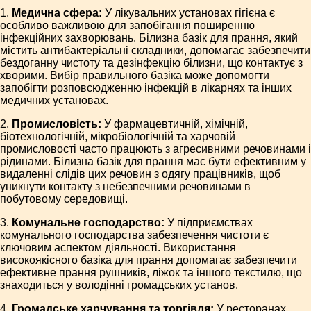
1.
Медична сфера:
У лікувальних установах гігієна є
особливо важливою для запобігання поширенню
інфекційних захворювань. Білизна базік для прання, який
містить антибактеріальні складники, допомагає забезпечити
бездоганну чистоту та дезінфекцію білизни, що контактує з
хворими. Вибір правильного базіка може допомогти
запобігти розповсюдженню інфекцій в лікарнях та інших
медичних установах.
2.
Промисловість:
У фармацевтичній, хімічній,
біотехнологічній, мікробіологічній та харчовій
промисловості часто працюють з агресивними речовинами і
рідинами. Білизна базік для прання має бути ефективним у
видаленні слідів цих речовин з одягу працівників, щоб
уникнути контакту з небезпечними речовинами в
побутовому середовищі.
3.
Комунальне господарство:
У підприємствах
комунального господарства забезпечення чистоти є
ключовим аспектом діяльності. Використання
високоякісного базіка для прання допомагає забезпечити
ефективне прання рушників, ліжок та іншого текстилю, що
знаходиться у володінні громадських установ.
4.
Громадське харчування та торгівля:
У ресторанах,