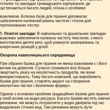
готелях та закладах громадського харчування, де
зустрічаються багато людей, гігієна є особливо
важливою. Білизна базік для прання допомагає
забезпечити належний рівень чистоти і гігієни для
пропонованих послуг.
5.
Освітні заклади:
В навчальних та дошкільних закладах
важливо забезпечити належну чистоту текстилю, з якого
виготовлені дитячі речі, щоб уникнути захворювань та
алергічних реакцій у дітей.
Охорона навколишнього середовища
При обранні базіка для прання не менш важливим є і його
вплив на довкілля. Сучасні споживачі все більше
звертають увагу на екологічність продуктів, які вони
використовують. Тому багато компаній, що виробляють
базіки для прання, ставлять акцент на створення
екологічно чистих і безпечних формул.
Однією з основних проблем традиційних базіків для прання
є їхній вплив на водні ресурси. Багато базіків містять хімічні
речовини, які можуть потрапляти у водні джерела під час
видалення стічних вод. Такі речовини можуть бути