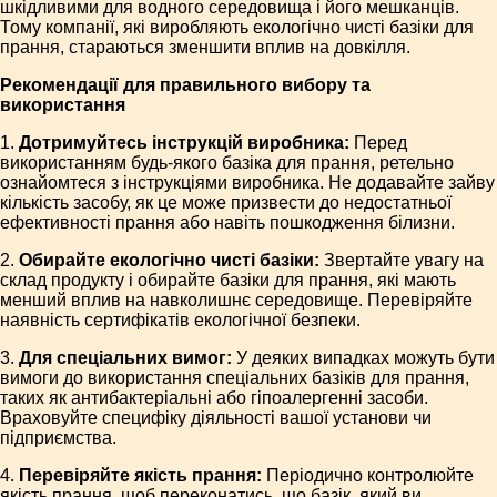
шкідливими для водного середовища і його мешканців.
Тому компанії, які виробляють екологічно чисті базіки для
прання, стараються зменшити вплив на довкілля.
Рекомендації для правильного вибору та
використання
1.
Дотримуйтесь інструкцій виробника:
Перед
використанням будь-якого базіка для прання, ретельно
ознайомтеся з інструкціями виробника. Не додавайте зайву
кількість засобу, як це може призвести до недостатньої
ефективності прання або навіть пошкодження білизни.
2.
Обирайте екологічно чисті базіки:
Звертайте увагу на
склад продукту і обирайте базіки для прання, які мають
менший вплив на навколишнє середовище. Перевіряйте
наявність сертифікатів екологічної безпеки.
3.
Для спеціальних вимог:
У деяких випадках можуть бути
вимоги до використання спеціальних базіків для прання,
таких як антибактеріальні або гіпоалергенні засоби.
Враховуйте специфіку діяльності вашої установи чи
підприємства.
4.
Перевіряйте якість прання:
Періодично контролюйте
якість прання, щоб переконатись, що базік, який ви