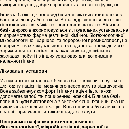
використовуєте, добре справляється зі своєю функцією.
Білизна базік - це різновид білизни, яка виготовляється з
бавовни, льону або віскози. Вона відрізняється високою
гігроскопічністю, м'якістю і повітропроникністю. Білизна
базік широко використовується в лікувальних установах, на
підприємствах фармацевтичної, хімічної, біотехнологічної,
мікробіологічної, харчової та переробної промисловості, на
підприємствах комунального господарства, громадського
харчування та торгівлі, в навчальних та дошкільних
закладах, побуті і в інших установах для дотримання
належної гігієни.
Лікувальні установи
У лікувальних установах білизна базік використовується
для одягу пацієнтів, медичного персоналу та відвідувачів.
Вона забезпечує комфорт і гігієну пацієнтів, а також
допомагає запобігти поширенню інфекцій. Білизна базік
повинна бути виготовлена з високоякісної тканини, яка не
викликає алергічних реакцій. Вона повинна бути легкою в
пранні і прасуванні, а також швидко сохнути.
Підприємства фармацевтичної, хімічної,
біотехнологічної, мікробіологічної, харчової та