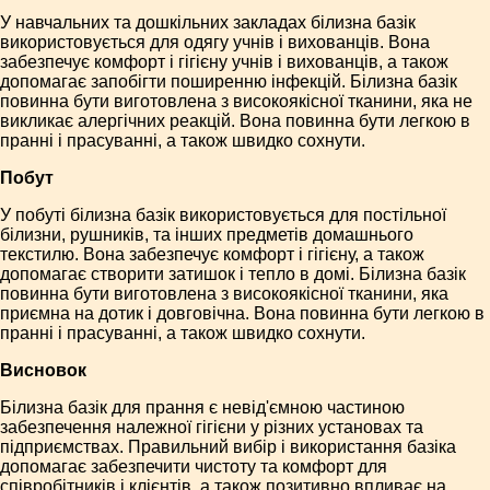
У навчальних та дошкільних закладах білизна базік
використовується для одягу учнів і вихованців. Вона
забезпечує комфорт і гігієну учнів і вихованців, а також
допомагає запобігти поширенню інфекцій. Білизна базік
повинна бути виготовлена з високоякісної тканини, яка не
викликає алергічних реакцій. Вона повинна бути легкою в
пранні і прасуванні, а також швидко сохнути.
Побут
У побуті білизна базік використовується для постільної
білизни, рушників, та інших предметів домашнього
текстилю. Вона забезпечує комфорт і гігієну, а також
допомагає створити затишок і тепло в домі. Білизна базік
повинна бути виготовлена з високоякісної тканини, яка
приємна на дотик і довговічна. Вона повинна бути легкою в
пранні і прасуванні, а також швидко сохнути.
Висновок
Білизна базік для прання є невід'ємною частиною
забезпечення належної гігієни у різних установах та
підприємствах. Правильний вибір і використання базіка
допомагає забезпечити чистоту та комфорт для
співробітників і клієнтів, а також позитивно впливає на