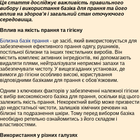
Ця стаття досліджує важливість правильного
вибору і використання базіка для прання та його
вплив на здоров'я і загальний стан оточуючого
середовища.
Вплив на якість прання та гігієну
Білизна базік прання
- це засіб, який використовується для
забезпечення ефективного прання одягу, рушників,
постільної білизни та інших текстильних виробів. Він
містить комплекс активних інгредієнтів, які допомагають
видаляти плями, нейтралізувати неприємні запахи та
забезпечувати чистоту. У вищезгаданих установах, де
вимоги до гігієни особливо високі, користування
відповідними базіками для прання є обов'язковим.
Одним з ключових факторів у забезпеченні належної гігієни
є вибір високоякісного базіка для прання, оскільки від цього
залежить якість прання. Некоректний вибір може призвести
до недостатньої чистоти, залишків хімічних речовин на
білизні та подразнення шкіри. Тому перед вибором базіка
необхідно ретельно ознайомитись з його складом і
властивостями.
Використання у різних галузях