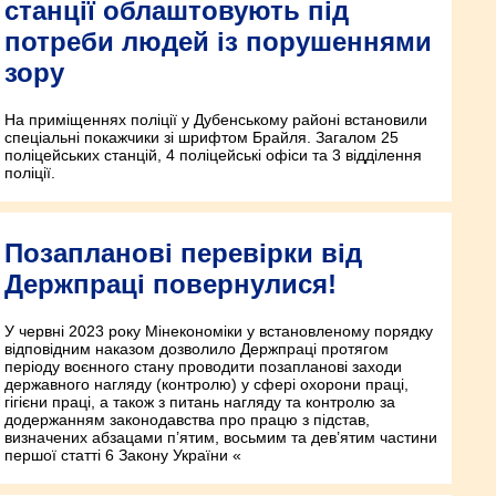
станції облаштовують під
потреби людей із порушеннями
зору
На приміщеннях поліції у Дубенському районі встановили
спеціальні покажчики зі шрифтом Брайля. Загалом 25
поліцейських станцій, 4 поліцейські офіси та 3 відділення
поліції.
Позапланові перевірки від
Держпраці повернулися!
У червні 2023 року Мінекономіки у встановленому порядку
відповідним наказом дозволило Держпраці протягом
періоду воєнного стану проводити позапланові заходи
державного нагляду (контролю) у сфері охорони праці,
гігієни праці, а також з питань нагляду та контролю за
додержанням законодавства про працю з підстав,
визначених абзацами п’ятим, восьмим та дев’ятим частини
першої статті 6 Закону України «