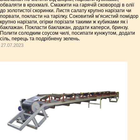
обваляти в крохмалі. Смажити на гарячій сковороді в олії
до золотистої скоринки. Листя салату крупно нарізати чи
порвати, покласти на тарілку. Соковитий м’ясистий помідор
крупно нарізати, огірки порізати такими ж кубиками як і
баклажан. Покласти баклажан, додати каперси, бринзу.
Полити солодким соусом чилі, посипати кунжутом, додати
сіль, перець та подрібнену зелень.
27.07.2023