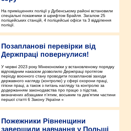
На приміщеннях поліції у Дубенському районі встановили
спеціальні покажчики зі шрифтом Брайля. Загалом 25
поліцейських станцій, 4 поліцейські офіси та 3 відділення
поліції.
Позапланові перевірки від
Держпраці повернулися!
У червні 2023 року Мінекономіки у встановленому порядку
відповідним наказом дозволило Держпраці протягом
періоду воєнного стану проводити позапланові заходи
державного нагляду (контролю) у сфері охорони праці,
гігієни праці, а також з питань нагляду та контролю за
додержанням законодавства про працю з підстав,
визначених абзацами п’ятим, восьмим та дев’ятим частини
першої статті 6 Закону України «
Пожежники Рівненщини
завершили навчання у Польщі