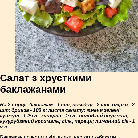
Салат з хрусткими
баклажанами
На 2 порції: баклажан - 1 шт; помідор - 2 шт; огірки - 2
шт; бринза - 100 г; листя салату; жменя зелені;
кунжут - 1-2ч.л.; каперси - 1ч.л.; солодкий соус чилі;
кукурудзяний крохмаль; сіль, перець; лимонний сік - 1
ч.л.
Баклажан почистити від шкірки, нарізати кубиками,