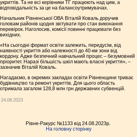
укриттів. Та не всі керівники ТГ працюють над цим, а
відповідальність за це на балансо­утримувачах.
Начальник Рівненської ОВА Віталій Коваль доручив
головам районів щодня звітувати про стан виконання
перевірок. Наголосив, комісії повинні працювати без
вихідних.
«На сьогодні формат освіти залежить, передусім, від
наявності укриття або належності до 40-км зони від
кордону. Адже безпечний навчальний процес – безумовний
пріоритет. Наразі більшість шкіл мають власні укриття», –
зазначив Віталій Коваль.
Нагадаємо, в окремих закладах освіти Рівненщини триває
будівництво та ремонт укриттів. Для цього область
отримала загалом 128,8 млн грн державних субвенцій.
24.08.2023
Рівне-Ракурс №1133 від 24.08.2023p.
На головну сторінку