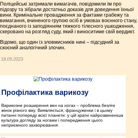
Поліцейські затримали вимагачів, повідомили їм про
підозру та зібрали достатньо доказів для доведення їхньої
вини. Кримінальне провадження за фактами грабежу та
вимагання, вчиненого групою осіб в умовах воєнного стану,
поєднаного із заподіянням тяжкого тілесного ушкодження,
скеровано на розгляд суду, який і виноситиме свій вердикт.
Відомо, що один із зловмисників нині – підсудний за
скоєний аналогічний злочин.
18.09.2023
Профілактика варикозу
Варикозне розширення вен на ногах – проблема безлічі
жінок різного віку. Виявляється, француженки і в цьому
питанні попереду всієї планети: у цій країні найрозвиненіша
культура догляду за ногами і попередження цього
неприємного захворювання.