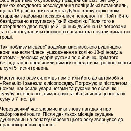
За оперативного супроводу працівників СБУ регіону у
рамках досудового розслідування поліцейські встановили,
що на 18-річного жителя міста Дубно влітку торік своїм
старшим знайомим поскаржилися неповнолітні. Той нібито
безпідставно втрутився у їхній конфлікт. Після того в
потерпілого двоє тоді ще 21-річних дубенчан із погрозами
та із застосуванням фізичного насильства почали вимагати
гроші.
Так, поблизу місцевої водойми мисливською рушницею
вони нанесли тілесні ушкодження в коліно 18-річному, а
потому – декілька ударів руками по обличчю. Крім того,
безпідставно пред’явили вимогу передати їм грошові кошти
в сумі 5 тисяч гривень.
Наступного разу силоміць помістили його до автомобіля
«Renault» і завезли в лісопосадку. Погрожуючи пістолетом і
ножем, наносили удари ногами та руками по обличчю і
тулубу потерпілого, вимагаючи та збільшивши цього разу
суму в 7 тис. грн.
Через деякий час зловмисники знову нагадали про
заборговані кошти. Після декількох місяців знущань
дубенчанин на початку березня цього року звернувся до
правоохоронних органів.