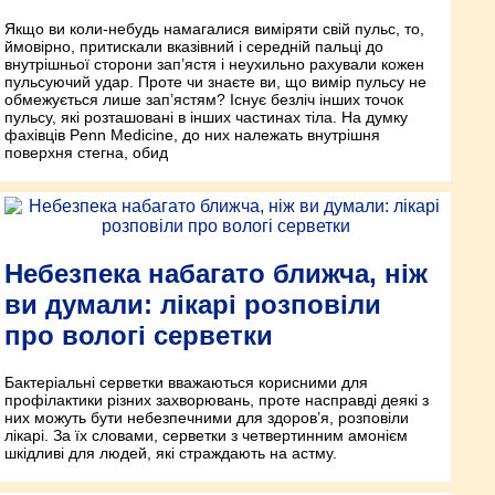
Якщо ви коли-небудь намагалися виміряти свій пульс, то,
ймовірно, притискали вказівний і середній пальці до
внутрішньої сторони зап’ястя і неухильно рахували кожен
пульсуючий удар. Проте чи знаєте ви, що вимір пульсу не
обмежується лише зап’ястям? Існує безліч інших точок
пульсу, які розташовані в інших частинах тіла. На думку
фахівців Penn Medicine, до них належать внутрішня
поверхня стегна, обид
Небезпека набагато ближча, ніж
ви думали: лікарі розповіли
про вологі серветки
Бактеріальні серветки вважаються корисними для
профілактики різних захворювань, проте насправді деякі з
них можуть бути небезпечними для здоров’я, розповіли
лікарі. За їх словами, серветки з четвертинним амонієм
шкідливі для людей, які страждають на астму.