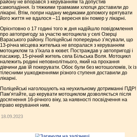
району не впорався з керуванням та допустив
самопадіння. Із тяжкими травмами хлопця доставили до
лікарні. Втім, попри надану медиками допомогу врятувати
його життя не вдалося –11 вересня він помер у лікарні.
Орієнтовно о 17 годині того ж дня надійшло повідомлення
про автопригоду за участю мотоцикла у селі Озерці
Вараського району. Поліцейські попередньо з’ясували, що
13-річна місцева жителька не впоралася з керуванням
мотоциклом та з’їхала в кювет. Постраждав у автопригоді і
пасажир, 15-річний житель села Більська Воля. Мотоцикл
належить родині неповнолітнього, який на прохання
дівчини дав їй покерувати. Обоє були без мотошоломів, їх із
тілесними ушкодженнями різного ступеня доставили до
лікарні.
Поліцейські наголошують на неухильному дотриманні ПДР!
Пам’ятайте, що керувати мотоциклом дозволяється після
досягнення 16-річного віку, за наявності посвідчення на
право керування ним.
18.09.2023