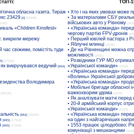
татті:
ТОП-1
ітична обласна газета. Тираж
• Хто і на яких умовах може п
екс 23429
• За матеріалами СБУ реальні
[0]
(35999)
військових авто у Рівному
8185)
(265
иваль «Children Kinofest»
• «Українська команда» пере
чергову партію FPV-дронів
(24
: викрили мережу
• Перший ювілей пастора з Р
• Яблучні млинці
(2036)
 час свіжими, помістіть туди
• Де на Рівненщині можна отр
можливості
(2001)
• Розвідники ГУР МО отримали
5]
(27253)
: як викручувався ведучий
«Української команди»
[964]
(1650)
• «Українська команда» пере
«Волинь» Української доброво
президенства Володимира
• «Українська команда» про
• Мобільні бригади обласної 
важкохворим удома
(26238)
(1459)
• Як аналізувати матчі перед
• 20-й армійський корпус от
«Української команди»
(1333)
ральність
• «Українська команда» пере
[964]
(18030)
я
на один з найгарячіших напр
[965]
(17519)
і
• 1553 працює цілодобово: Рі
[965]
(17209)
комунікації з мешканцями
(1149