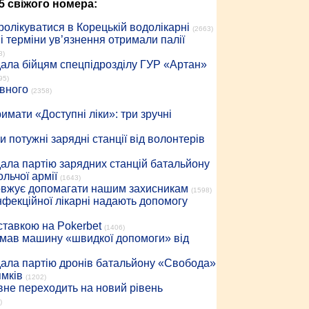
5 свіжого номера:
ролікуватися в Корецькій водолікарні
(2663)
 терміни ув’язнення отримали палії
8)
дала бійцям спецпідрозділу ГУР «Артан»
95)
івного
(2358)
имати «Доступні ліки»: три зручні
 потужні зарядні станції від волонтерів
дала партію зарядних станцій батальйону
льчої армії
(1643)
довжує допомагати нашим захисникам
(1598)
інфекційної лікарні надають допомогу
 ставкою на Pokerbet
(1406)
римав машину «швидкої допомоги» від
дала партію дронів батальйону «Свобода»
ямків
(1202)
вне переходить на новий рівень
)