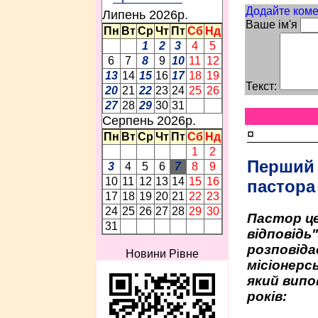
Додайте коме
Липень 2026p.
Ваше ім'я
Пн
Вт
Ср
Чт
Пт
Сб
Нд
1
2
3
4
5
6
7
8
9
10
11
12
13
14
15
16
17
18
19
Текст:
20
21
22
23
24
25
26
27
28
29
30
31
Серпень 2026p.
¤
Пн
Вт
Ср
Чт
Пт
Сб
Нд
1
2
Перший
3
4
5
6
7
8
9
10
11
12
13
14
15
16
пастора
17
18
19
20
21
22
23
24
25
26
27
28
29
30
Пастор це
31
відповідь
розповіда
Новини Рівне
місіонерсь
який випо
років: