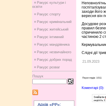
¤ Ракурс культури і
Неповнолітнь
освіти
госпіталізува
заходи його ж
¤ Ракурс спорту
вересня він п
¤ Ракурс кримінальний
Досудове роз
правил безпе
¤ Ракурс житейський
спричинило см
частиною 2 ст
¤ Ракурс інтимний
¤ Ракурс мандрівника
Кермувальника
¤ Ракурс незвичайного
Слідчі дії три
¤ Ракурс добрих порад
21.09.2023
¤ Ракурс розваг
Пошук
Переглядів: 1011
Коментарі (0):
Архів «РР»: