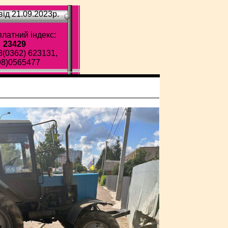
ід 21.09.2023p.
латний індекс:
23429
8(0362) 623131,
98)0565477