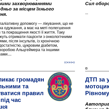
вними захворюваннями
Сил оборо
дньо за місцем їхнього
...
ня.
паліативну допомогу — лікування, що не
а одужання, а має на меті полегшення
та покращення якості її життя. Таку
жуть отримати пацієнти з онкологічними
и, після інсультів, із хронічною
остатністю, цукровим діабетом,
хворобою Альцгеймера та іншими
ами....
=>>>=
¤
ликає громадян
ДТП за 
льними та
мотоцик
ватися правил
Рівном
під час
Автоприго
дня