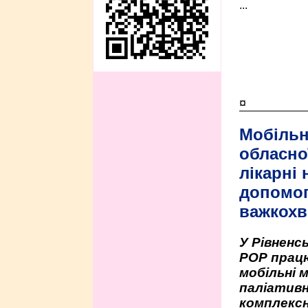
...
¤
Мобільн
обласно
лікарні
допомо
важкохв
У Рівненсь
РОР працю
мобільні 
паліативн
комплексн