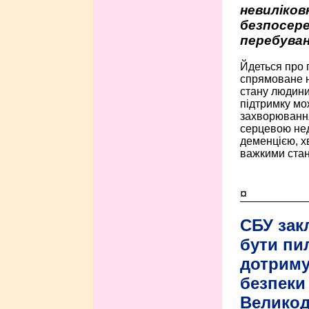
невиліко
безпосере
перебуван
Йдеться про 
спрямоване н
стану людини 
підтримку мо
захворюванням
серцевою нед
деменцією, 
важкими стан
¤
СБУ зак
бути пи
дотриму
безпеки 
Велико