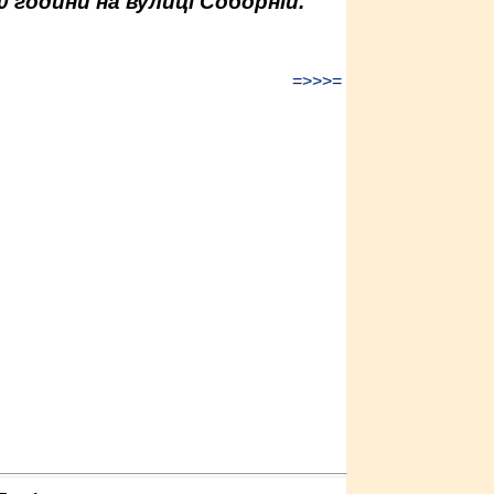
0 години на вулиці Соборній.
=>>>=