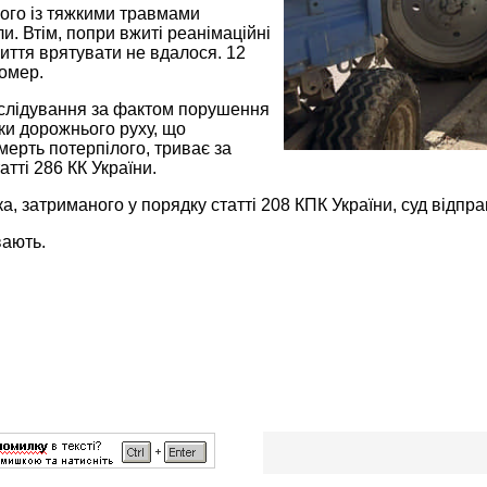
ого із тяжкими травмами
ли. Втім, попри вжиті реанімаційні
иття врятувати не вдалося. 12
омер.
слідування за фактом порушення
ки дорожнього руху, що
ерть потерпілого, триває за
атті 286 КК України.
, затриманого у порядку статті 208 КПК України, суд відпра
вають.