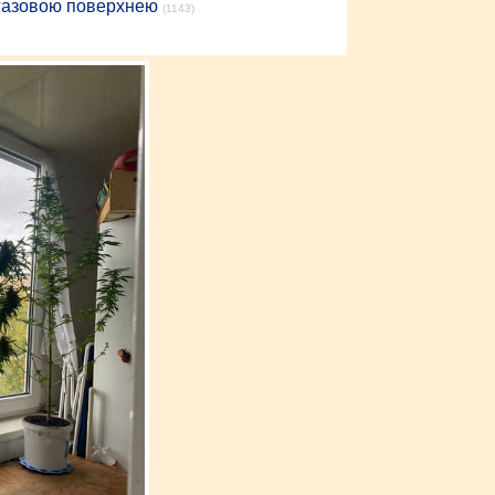
 газовою поверхнею
(1143)