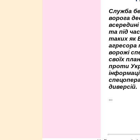
Служба бе
ворога де
всередині
та під час
таких як 
агресора 
ворожі сп
своїх пла
проти Укр
інформаці
спецопера
диверсій.
...