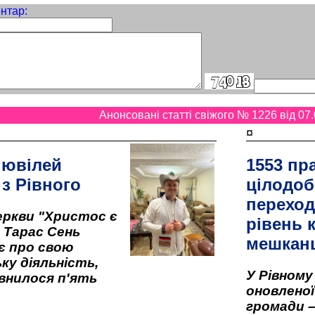
нтар:
Анонсовані статті свіжого № 1226 від 07.
¤
 ювілей
1553 пр
 з Рівного
цілодоб
переход
ркви "Христос є
рівень к
" Тарас Сень
мешкан
є про свою
ку діяльність,
У Рівном
внилося п'ять
оновленої 
громади –