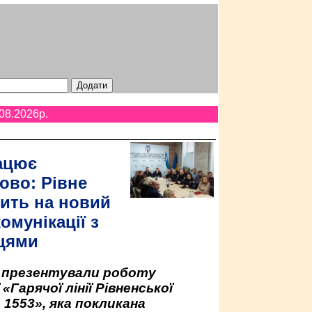
08.2026p.
ацює
ово: Рівне
ить на новий
омунікації з
цями
у презентували роботу
«Гарячої лінії Рівненської
 1553», яка покликана