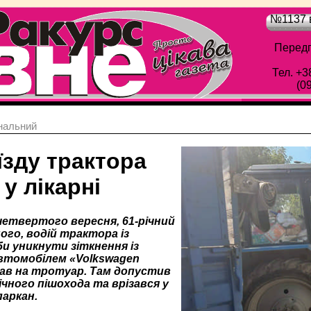
№1137 в
Передп
Тел. +3
(0
нальний
їзду трактора
у лікарні
четвертого вересня, 61-річний
ого, водій трактора із
би уникнути зіткнення із
втомобілем «Volkswagen
їхав на тротуар. Там допустив
річного пішохода та врізався у
аркан.