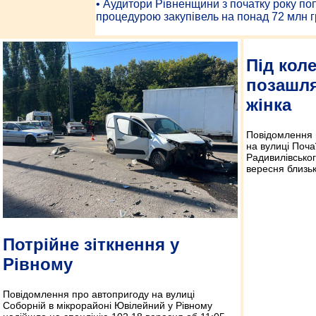
• Аудитори Рівненщини з початку року п
процедурою закупівель на понад 72 млн г
Під кол
позашля
жінка
Повідомлення 
на вулиці Поча
Радивилівськог
вересня близьк
Потрійне зіткнення у
Рівному
Повідомлення про автопригоду на вулиці
Соборній в мікрорайоні Ювілейний у Рівному