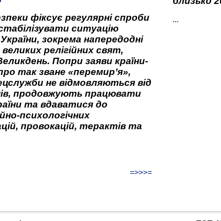
близько 2
зпеки фіксує регулярні спроби
...
стабілізувати ситуацію
 України, зокрема напередодні
 великих релігійних свят,
Великдень. Попри заяви країни-
про так зване «перемир’я»,
ецслужби не відмовляються від
нів, продовжують працювати
аїни та вдаватися до
йно-психологічних
цій, провокацій, терактів та
=>>>=