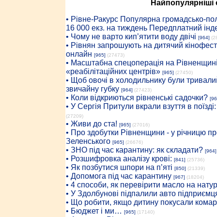
Найпопулярніші с
• Рiвне-Ракурс Популярна громадсько-пол
16 000 екз. на тиждень Передплатний інд
• Чому не варто кип’ятити воду двічі
[964]
(2
• Рівнян запрошують на дитячий кінофест
онлайн
[965]
(27473)
• Масштабна спецоперація на Рівненщині
«реабілітаційних центрів»
[965]
(27450)
• Щоб овочі в холодильнику були тривалий
звичайну губку
[964]
(27423)
• Коли відкриються рівненські садочки?
[96
• У Сергія Притули вкрали взуття в поїзді
(27209)
• Живи до ста!
[965]
(27016)
• Про здобутки Рівненщини - у річницю 
Зеленського
[965]
(26676)
• ЗНО під час карантину: як складати?
[964]
• Розшифровка аналізу крові:
[841]
(25736)
• Як позбутися шпори на п’яті
[850]
(21339)
• Допомога під час карантину
[967]
(18204)
• 4 способи, як перевірити масло на нату
• У Здолбунові підпалили авто підприємц
• Що робити, якщо дитину покусали комар
• Бюджет і ми…
[965]
(17140)