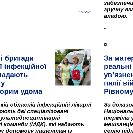
забезпеч
зручну вз
=>>>=
владою.
...
¤
і бригади
За мате
ї інфекційної
реальні
 надають
ув’язне
гу
палії ві
орим удома
Рівном
кій обласній інфекційній лікарні
За доказ
ють дві спеціалізовані
Національ
мультидисциплінарні
термінів 
і команди (МДК), які надають
мешканців
у допомогу пацієнтам із
серію під