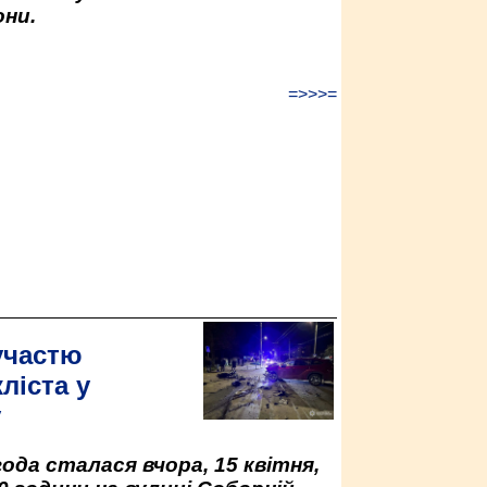
ни.
=>>>=
участю
ліста у
у
да сталася вчора, 15 квітня,