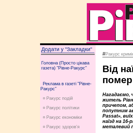
Додати у "Закладки"
#
Ракурс кримі
Головна (Просто цікава
Від на
газета) "Рівне-Ракурс"
помер 
Реклама в газеті "Рівне-
Ракурс"
Нагадаємо, 
¤ Ракурс подій
житель Рівн
причепом, а
¤ Ракурс політики
попутним а
Passat», ви
¤ Ракурс економiки
наїзд на 16-
металевий п
¤ Ракурс здоров'я