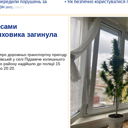
опередили порушень за
• Як безпечно користуватися
рн
[965]
(16837)
есами
ховика загинула
про дорожньо-транспортну пригоду
ївській у селі Підзамче колишнього
о району надійшло до поліції 15
о 20:20.