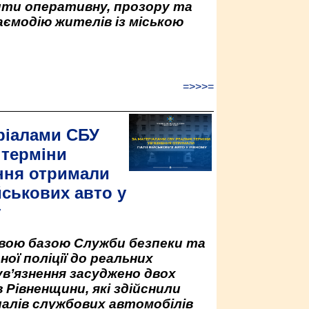
ити оперативну, прозору та
аємодію жителів із міською
=>>>=
ріалами СБУ
 терміни
ння отримали
йськових авто у
у
овою базою Служби безпеки та
ної поліції до реальних
ув’язнення засуджено двох
 Рівненщини, які здійснили
палів службових автомобілів