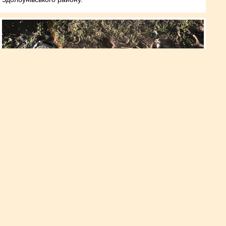
Нетверезий водій скоїв ДТП і
втік з місця події
Повідомлення про автопригоду з малолітньою дитиною на