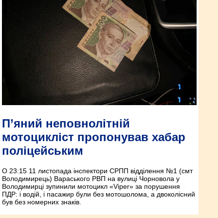
П’яний неповнолітній
мотоцикліст пропонував хабар
поліцейським
О 23:15 11 листопада інспектори СРПП відділення №1 (смт
Володимирець) Вараського РВП на вулиці Чорновола у
Володимирці зупинили мотоцикл «Viper» за порушення
ПДР: і водій, і пасажир були без мотошолома, а двоколісний
був без номерних знаків.