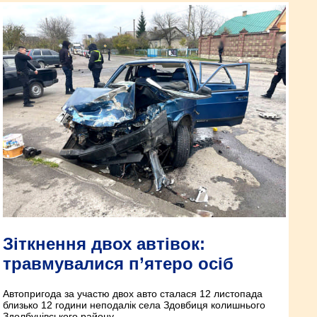
Зіткнення двох автівок:
травмувалися п’ятеро осіб
Автопригода за участю двох авто сталася 12 листопада
близько 12 години неподалік села Здовбиця колишнього
Здолбунівського району.