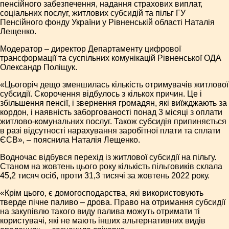
пенсійного забезпечення, надання страхових виплат,
соціальних послуг, житлових субсидій та пільг ГУ
Пенсійного фонду України у Рівненській області Наталія
Лещенко.
Модератор – директор Департаменту цифрової
трансформації та суспільних комунікацій Рівненської ОДА
Олександр Поліщук.
«Цьогоріч дещо зменшилась кількість отримувачів житлової
субсидії. Скорочення відбулось з кількох причин. Це і
збільшення пенсії, і звернення громадян, які виїжджають за
кордон, і наявність заборгованості понад 3 місяці з оплати
житлово-комунальних послуг. Також субсидія припиняється
в разі відсутності нарахування заробітної плати та сплати
ЄСВ», – пояснила Наталія Лещенко.
Водночас відбувся перехід із житлової субсидії на пільгу.
Станом на жовтень цього року кількість пільговиків склала
45,2 тисяч осіб, проти 31,3 тисячі за жовтень 2022 року.
«Крім цього, є домогосподарства, які використовують
тверде пічне паливо – дрова. Право на отримання субсидії
на закупівлю такого виду палива можуть отримати ті
користувачі, які не мають інших альтернативних видів