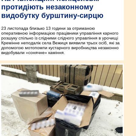
протидіють незаконному
видобутку бурштину-сирцю
23 листопада близько 13 години за отриманою
оперативною інформацією працівники управління карного
розшуку спільно із слідчими слідчого управління в урочищі
Кремінне неподалік села Вежиця виявили трьох осіб, які за
допомогою мотопомпи кустарного виробництва незаконно
видобували «сонячне» каміння.