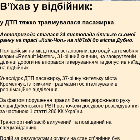
В’їхав у відбійник:
у ДТП тяжко травмувалася пасажирка
Автопригода сталася 24 листопада близько сьомої
ранку на трасі «Київ-Чоп» на під’їзді до міста Дубно.
Поліцейські на місці події встановили, що водій автомобіля
марки «Renault Master», 31-річний киянин, на заокругленій
ділянці дороги не впорався із керуванням та допустив наїзд
на відбійник.
Унаслідок ДТП пасажирку, 37-річну жительку міста
Кременчук, із тяжкими травмами госпіталізували в
реанімаційне відділення.
За фактом порушення правил безпеки дорожнього руху
слідчі Дубенського РВП розпочали досудове розслідування
за частиною 1 статті 286 КК України.
Транспортний засіб вилучений та поміщений на
спецмайданчик.
Водій за результатами огляду на стан сп’яніння був