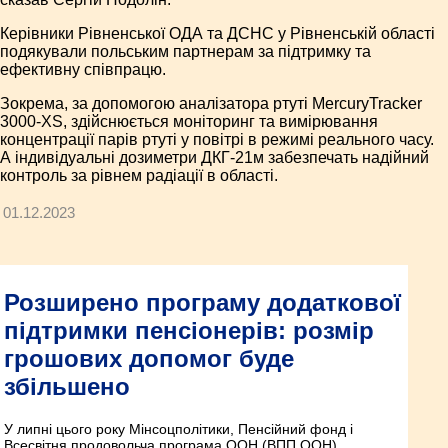
Керівники Рівненської ОДА та ДСНС у Рівненській області
подякували польським партнерам за підтримку та
ефективну співпрацю.
Зокрема, за допомогою аналізатора ртуті MercuryTracker
3000-XS, здійснюється моніторинг та вимірювання
концентрації парів ртуті у повітрі в режимі реального часу.
А індивідуальні дозиметри ДКГ-21м забезпечать надійний
контроль за рівнем радіації в області.
01.12.2023
Розширено програму додаткової
підтримки пенсіонерів: розмір
грошових допомог буде
збільшено
У липні цього року Мінсоцполітики, Пенсійний фонд і
Всесвітня продовольча програма ООН (ВПП ООН)