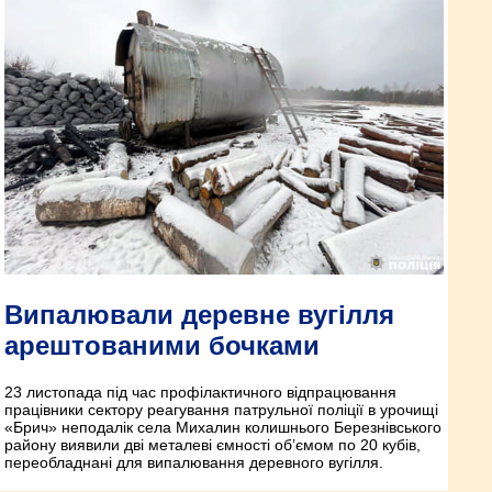
Випалювали деревне вугілля
арештованими бочками
23 листопада під час профілактичного відпрацювання
працівники сектору реагування патрульної поліції в урочищі
«Брич» неподалік села Михалин колишнього Березнівського
району виявили дві металеві ємності об’ємом по 20 кубів,
переобладнані для випалювання деревного вугілля.