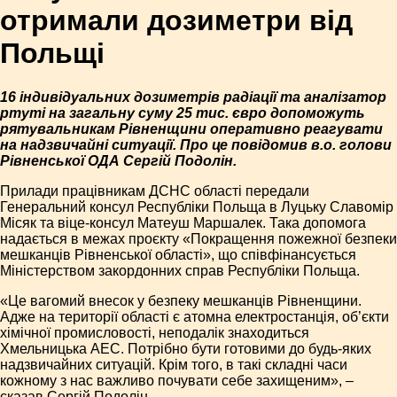
отримали дозиметри від
Польщі
16 індивідуальних дозиметрів радіації та аналізатор
ртуті на загальну суму 25 тис. євро допоможуть
рятувальникам Рівненщини оперативно реагувати
на надзвичайні ситуації. Про це повідомив в.о. голови
Рівненської ОДА Сергій Подолін.
Прилади працівникам ДСНС області передали
Генеральний консул Республіки Польща в Луцьку Славомір
Місяк та віце-консул Матеуш Маршалек. Така допомога
надається в межах проєкту «Покращення пожежної безпеки
мешканців Рівненської області», що співфінансується
Міністерством закордонних справ Республіки Польща.
«Це вагомий внесок у безпеку мешканців Рівненщини.
Адже на території області є атомна електростанція, об’єкти
хімічної промисловості, неподалік знаходиться
Хмельницька АЕС. Потрібно бути готовими до будь-яких
надзвичайних ситуацій. Крім того, в такі складні часи
кожному з нас важливо почувати себе захищеним», –
сказав Сергій Подолін.