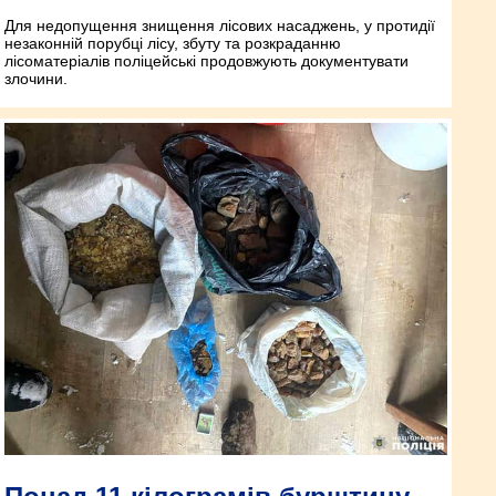
Для недопущення знищення лісових насаджень, у протидії
незаконній порубці лісу, збуту та розкраданню
лісоматеріалів поліцейські продовжують документувати
злочини.