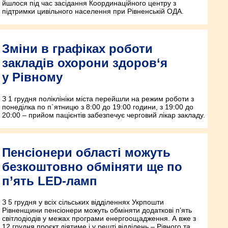
йшлося під час засідання Координаційного центру з
підтримки цивільного населення при Рівненській ОДА.
Зміни в графіках роботи
закладів охорони здоров‘я
у Рівному
З 1 грудня поліклініки міста перейшли на режим роботи з
понеділка по п`ятницю з 8:00 до 19:00 години, з 19:00 до
20:00 – прийом пацієнтів забезпечує черговий лікар закладу.
Пенсіонери області можуть
безкоштовно обміняти ще по
п’ять LED-ламп
З 5 грудня у всіх сільських відділеннях Укрпошти
Рівненщини пенсіонери можуть обміняти додаткові п’ять
світлодіодів у межах програми енергоощадження. А вже з
12 грудня проєкт діятиме і у решті відділень – Рівного та