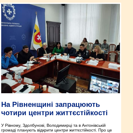
На Рівненщині запрацюють
чотири центри життєстійкості
У Рівному, Здолбунові, Володимирці та в Антонівській
громаді планують відкрити центри життєстійкості. Про це