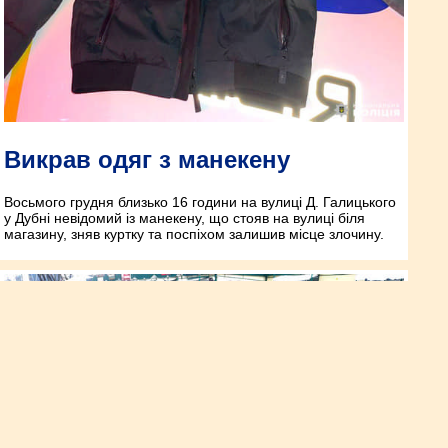
Викрав одяг з манекену
Восьмого грудня близько 16 години на вулиці Д. Галицького
у Дубні невідомий із манекену, що стояв на вулиці біля
магазину, зняв куртку та поспіхом залишив місце злочину.