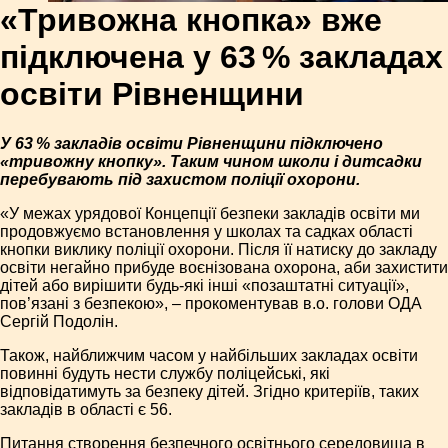
«Тривожна кнопка» вже
підключена у 63 % закладах
освіти Рівненщини
У 63 % закладів освіти Рівненщини підключено
«тривожну кнопку». Таким чином школи і дитсадки
перебувають під захистом поліції охорони.
«У межах урядової Концепції безпеки закладів освіти ми
продовжуємо встановлення у школах та садках області
кнопки виклику поліції охорони. Після її натиску до закладу
освіти негайно прибуде воєнізована охорона, аби захистити
дітей або вирішити будь-які інші «позаштатні ситуації»,
пов’язані з безпекою», – прокоментував в.о. голови ОДА
Сергій Подолін.
Також, найближчим часом у найбільших закладах освіти
повинні будуть нести службу поліцейські, які
відповідатимуть за безпеку дітей. Згідно критеріїв, таких
закладів в області є 56.
Питання створення безпечного освітнього середовища в