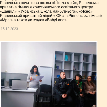
Рівненська початкова школа «Школа мрій», Рівненська
приватна гімназія християнського освітнього центру
«Даниїл», «Українська школа майбутнього», «Ясно»,
Рівненський приватний ліцей «ЮКІ», «Рівненська гімназія
«Мрія» а також дитсадок «BabyLand».
15.12.2023