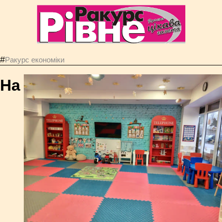
#
Ракурс економiки
На