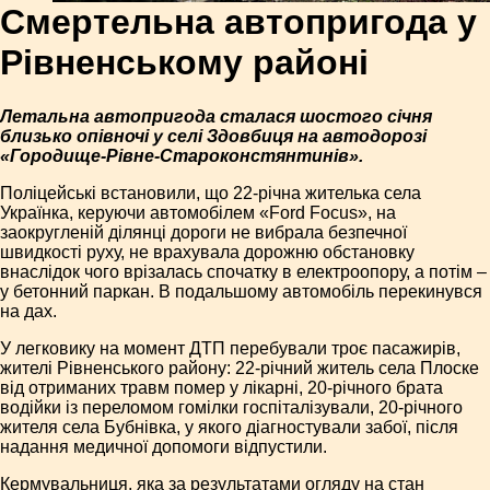
Смертельна автопригода у
Рівненському районі
Летальна автопригода сталася шостого січня
близько опівночі у селі Здовбиця на автодорозі
«Городище-Рівне-Староконстянтинів».
Поліцейські встановили, що 22-річна жителька села
Українка, керуючи автомобілем «Ford Focus», на
заокругленій ділянці дороги не вибрала безпечної
швидкості руху, не врахувала дорожню обстановку
внаслідок чого врізалась спочатку в електроопору, а потім –
у бетонний паркан. В подальшому автомобіль перекинувся
на дах.
У легковику на момент ДТП перебували троє пасажирів,
жителі Рівненського району: 22-річний житель села Плоске
від отриманих травм помер у лікарні, 20-річного брата
водійки із переломом гомілки госпіталізували, 20-річного
жителя села Бубнівка, у якого діагностували забої, після
надання медичної допомоги відпустили.
Кермувальниця, яка за результатами огляду на стан