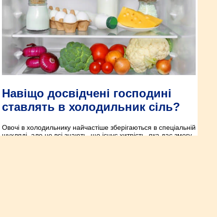
Навіщо досвідчені господині
ставлять в холодильник сіль?
Овочі в холодильнику найчастіше зберігаються в спеціальній
шухляді, але не всі знають, що існує хитрість, яка дає змогу
подовжити їхню свіжість. Досить використовувати один
продукт, і термін придатності овочів збільшиться.