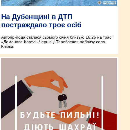
На Дубенщині в ДТП
постраждало троє осіб
Автопригода сталася сьомого січня близько 16:25 на трасі
«Доманове-Ковель-Чернівці-Тереблече» поблизу села
Клюки.