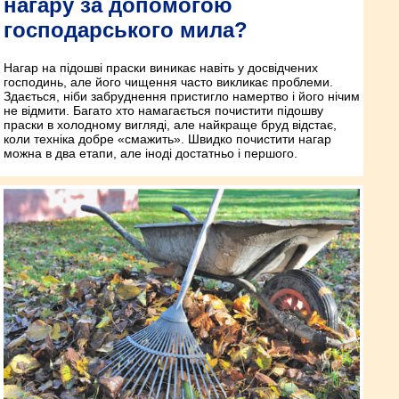
нагару за допомогою
господарського мила?
Нагар на підошві праски виникає навіть у досвідчених
господинь, але його чищення часто викликає проблеми.
Здається, ніби забруднення пристигло намертво і його нічим
не відмити. Багато хто намагається почистити підошву
праски в холодному вигляді, але найкраще бруд відстає,
коли техніка добре «смажить». Швидко почистити нагар
можна в два етапи, але іноді достатньо і першого.