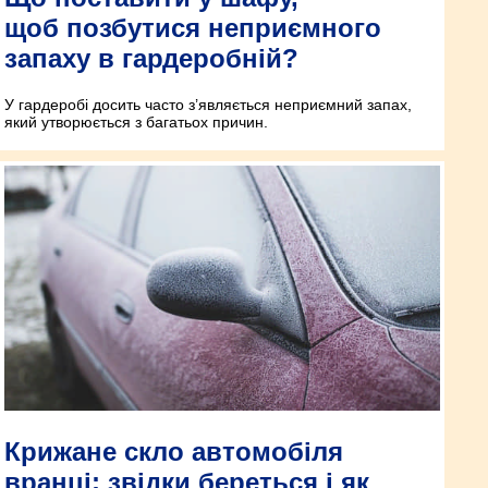
щоб позбутися неприємного
запаху в гардеробній?
У гардеробі досить часто з’являється неприємний запах,
який утворюється з багатьох причин.
Крижане скло автомобіля
вранці: звідки береться і як