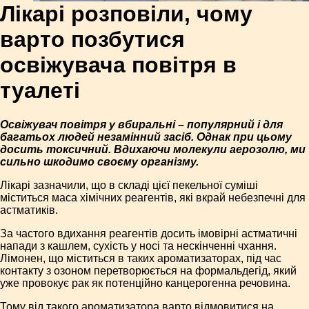
Лікарі розповіли, чому
варто позбутися
освіжувача повітря в
туалеті
Освіжувач повітря у вбиральні – популярний і для
багатьох людей незамінний засіб. Однак при цьому
досить токсичний. Вдихаючи молекули аерозолю, ми
сильно шкодимо своєму організму.
Лікарі зазначили, що в складі цієї пекельної суміші
міститься маса хімічних реагентів, які вкрай небезпечні для
астматиків.
За частого вдихання реагентів досить імовірні астматичні
напади з кашлем, сухість у носі та нескінченні чхання.
Лімонен, що міститься в таких ароматизаторах, під час
контакту з озоном перетворюється на формальдегід, який
уже провокує рак як потенційно канцерогенна речовина.
Тому від такого ароматизатора варто відмовитися на