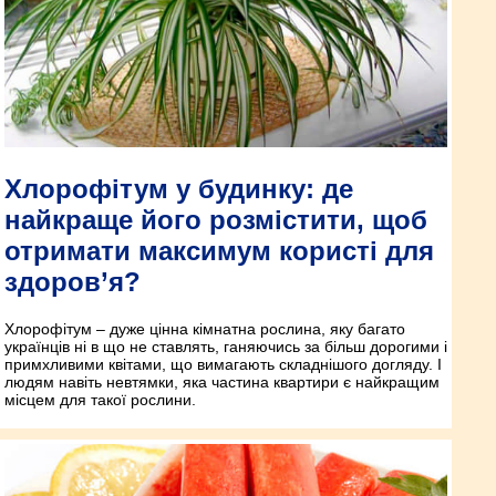
Хлорофітум у будинку: де
найкраще його розмістити, щоб
отримати максимум користі для
здоров’я?
Хлорофітум – дуже цінна кімнатна рослина, яку багато
українців ні в що не ставлять, ганяючись за більш дорогими і
примхливими квітами, що вимагають складнішого догляду. І
людям навіть невтямки, яка частина квартири є найкращим
місцем для такої рослини.