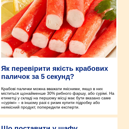
Як перевірити якість крабових
паличок за 5 секунд?
Крабові палички можна вважати якісними, якщо в них
міститься щонайменше 30% рибного фаршу, або сурімі. На
етикетці у складі на першому місці має бути вказано саме
«сурімі» – в іншому разі є ризик купити підробку або
неякісний продукт, попередили експерти.
Що поставити у шафу,