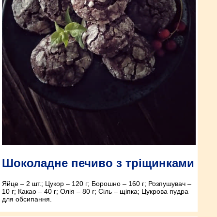
Шоколадне печиво з тріщинками
Яйце – 2 шт.; Цукор – 120 г; Борошно – 160 г; Розпушувач –
10 г; Какао – 40 г; Олія – 80 г; Сіль – щіпка; Цукрова пудра
для обсипання.