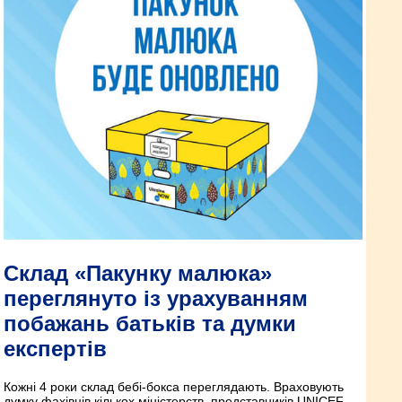
Склад «Пакунку малюка»
переглянуто із урахуванням
побажань батьків та думки
експертів
Кожні 4 роки склад бебі-бокса переглядають. Враховують
думку фахівців кількох міністерств, представників UNICEF