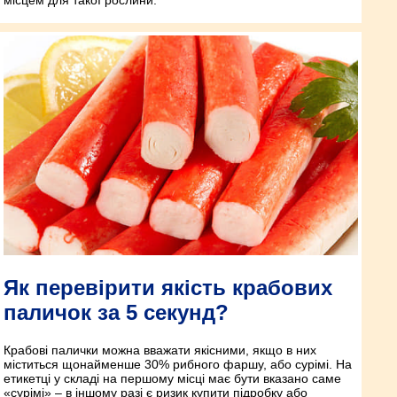
Як перевірити якість крабових
паличок за 5 секунд?
Крабові палички можна вважати якісними, якщо в них
міститься щонайменше 30% рибного фаршу, або сурімі. На
етикетці у складі на першому місці має бути вказано саме
«сурімі» – в іншому разі є ризик купити підробку або