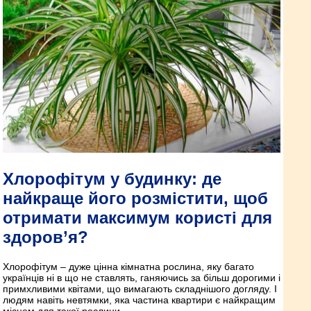
Хлорофітум у будинку: де
найкраще його розмістити, щоб
отримати максимум користі для
здоров’я?
Хлорофітум – дуже цінна кімнатна рослина, яку багато
українців ні в що не ставлять, ганяючись за більш дорогими і
примхливими квітами, що вимагають складнішого догляду. І
людям навіть невтямки, яка частина квартири є найкращим
місцем для такої рослини.