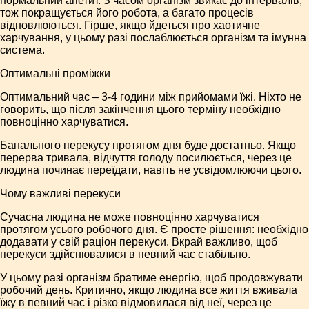
нормальний апетит. З часом організм звикає до інтервалів,
тож покращується його робота, а багато процесів
відновлюються. Гірше, якщо йдеться про хаотичне
харчування, у цьому разі послаблюється організм та імунна
система.
Оптимальні проміжки
Оптимальний час – 3-4 години між прийомами їжі. Ніхто не
говорить, що після закінчення цього терміну необхідно
повноцінно харчуватися.
Банального перекусу протягом дня буде достатньо. Якщо
перерва тривала, відчуття голоду посилюється, через це
людина починає переїдати, навіть не усвідомлюючи цього.
Чому важливі перекуси
Сучасна людина не може повноцінно харчуватися
протягом усього робочого дня. Є просте рішення: необхідно
додавати у свій раціон перекуси. Вкрай важливо, щоб
перекуси здійснювалися в певний час стабільно.
У цьому разі організм братиме енергію, щоб продовжувати
робочий день. Критично, якщо людина все життя вживала
їжу в певний час і різко відмовилася від неї, через це