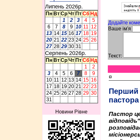
Липень 2026p.
Пн
Вт
Ср
Чт
Пт
Сб
Нд
1
2
3
4
5
Додайте коме
6
7
8
9
10
11
12
Ваше ім'я
13
14
15
16
17
18
19
20
21
22
23
24
25
26
27
28
29
30
31
Серпень 2026p.
Текст:
Пн
Вт
Ср
Чт
Пт
Сб
Нд
1
2
3
4
5
6
7
8
9
¤
10
11
12
13
14
15
16
17
18
19
20
21
22
23
Перший
24
25
26
27
28
29
30
пастора
31
Новини Рівне
Пастор це
відповідь
розповіда
місіонерсь