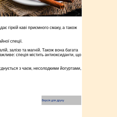
дає гіркій каві приємного смаку, а також
йної спеції.
лій, залізо та магній. Також вона багата
ажливе: спеція містить антиоксиданти, що
єднується з чаєм, несолодкими йогуртами,
Версія для друку