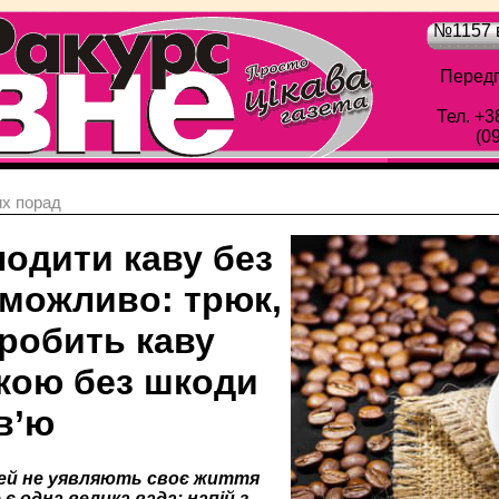
№1157 в
Передп
Тел. +3
(0
х порад
лодити каву без
 можливо: трюк,
зробить каву
кою без шкоди
в’ю
ей не уявляють своє життя
 є одна велика вада: напій з