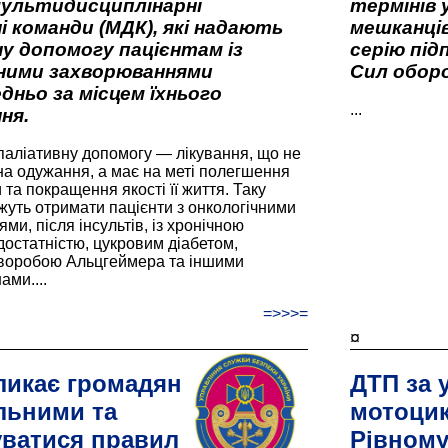
мультидисциплінарні
термінів 
і команди (МДК), які надають
мешканців
у допомогу пацієнтам із
серію під
вними захворюваннями
Сил оборо
дньо за місцем їхнього
...
ня.
паліативну допомогу — лікування, що не
а одужання, а має на меті полегшення
та покращення якості її життя. Таку
жуть отримати пацієнти з онкологічними
и, після інсультів, із хронічною
остатністю, цукровим діабетом,
хворобою Альцгеймера та іншими
ами....
=>>>=
¤
ликає громадян
ДТП за 
льними та
мотоцик
ватися правил
Рівном