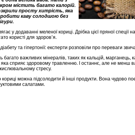
укром містить багато калорій.
зкрили просту хитрість, яка
робити каву солодшою без
ігури.
ягає у додаванні меленої кориці. Дрібка цієї пряної спеції на
ато користі для здоров’я.
діабету та гіпертонії: експерти розповіли про переваги звича
ь багато важливих мінералів, таких як кальцій, марганець, ка
, яка сприяє здоровому травленню. І останнє, але не менш в
окислювальному стресу.
кориці можна підсолодити й інші продукти. Вона чудово по
уктовими салатами.