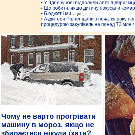
• У Здолбунові підпалили авто підприємц
• Що робити, якщо дитину покусали комар
• Бюджет і ми…
[965]
(17141)
• Аудитори Рівненщини з початку року п
процедурою закупівель на понад 72 млн г
Чому не варто прогрівати
машину в мороз, якщо не
збираєтеся нікуди їхати?