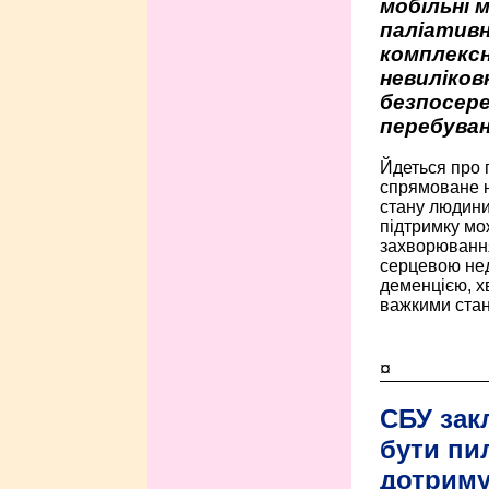
мобільні 
паліативн
комплексн
невиліко
безпосере
перебуван
Йдеться про 
спрямоване н
стану людини 
підтримку мо
захворюванням
серцевою нед
деменцією, 
важкими стан
¤
СБУ зак
бути пи
дотриму