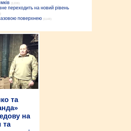
ямків
(1206)
вне переходить на новий рівень
)
 газовою поверхнею
(1146)
ко та
анда»
едову на
 та