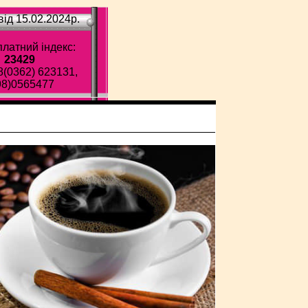
ід 15.02.2024p.
латний індекс:
23429
8(0362) 623131,
98)0565477