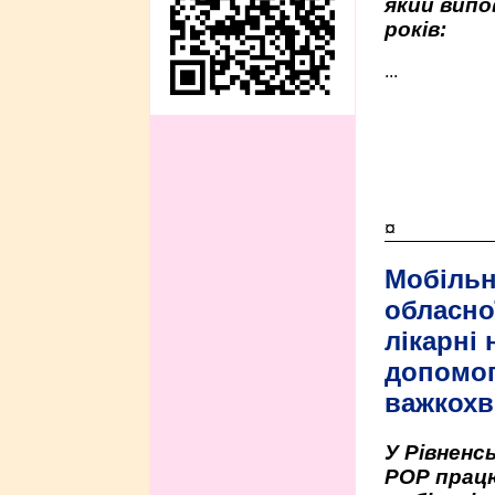
який випо
років:
...
¤
Мобільн
обласно
лікарні
допомо
важкохв
У Рівненсь
РОР працю