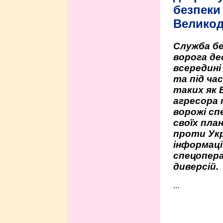
безпеки 
Велико
Служба бе
ворога де
всередині
та під час
таких як 
агресора 
ворожі сп
своїх пла
проти Укр
інформаці
спецопера
диверсій.
...