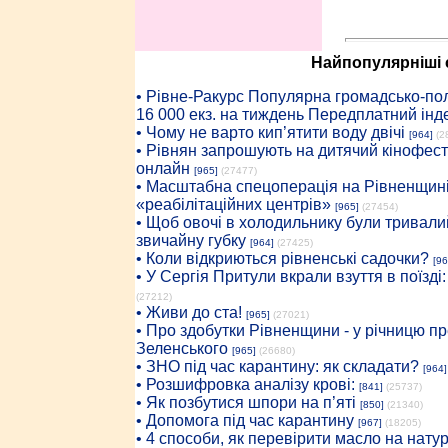
Найпопулярніші с
• Рiвне-Ракурс Популярна громадсько-пол
16 000 екз. на тиждень Передплатний інд
• Чому не варто кип’ятити воду двічі
[964]
(2
• Рівнян запрошують на дитячий кінофест
онлайн
[965]
(27477)
• Масштабна спецоперація на Рівненщині
«реабілітаційних центрів»
[965]
(27454)
• Щоб овочі в холодильнику були тривалий
звичайну губку
[964]
(27425)
• Коли відкриються рівненські садочки?
[96
• У Сергія Притули вкрали взуття в поїзді
(27212)
• Живи до ста!
[965]
(27021)
• Про здобутки Рівненщини - у річницю 
Зеленського
[965]
(26680)
• ЗНО під час карантину: як складати?
[964]
• Розшифровка аналізу крові:
[841]
(25737)
• Як позбутися шпори на п’яті
[850]
(21340)
• Допомога під час карантину
[967]
(18205)
• 4 способи, як перевірити масло на нату