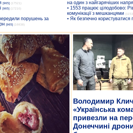
я
на один з найгарячіших напр
[965]
(17521)
і
• 1553 працює цілодобово: Рі
[965]
(17210)
комунікації з мешканцями
(1153
опередили порушень за
• Як безпечно користуватися
рн
[965]
(16838)
Володимир Клич
«Українська ком
привезли на пер
Донеччині дрони