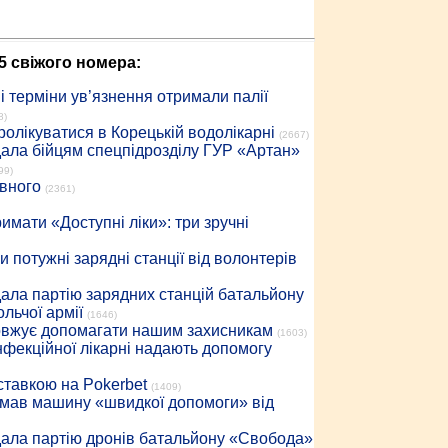
5 свіжого номера:
 терміни ув’язнення отримали палії
8)
ролікуватися в Корецькій водолікарні
(2667)
дала бійцям спецпідрозділу ГУР «Артан»
99)
івного
(2361)
имати «Доступні ліки»: три зручні
 потужні зарядні станції від волонтерів
дала партію зарядних станцій батальйону
льчої армії
(1646)
довжує допомагати нашим захисникам
(1603)
інфекційної лікарні надають допомогу
 ставкою на Pokerbet
(1409)
римав машину «швидкої допомоги» від
дала партію дронів батальйону «Свобода»