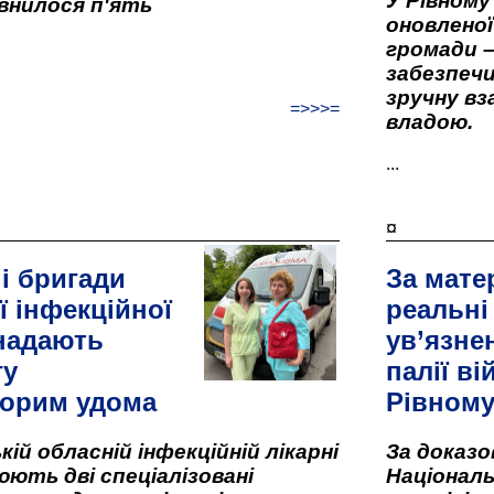
У Рівном
внилося п'ять
оновленої 
громади –
забезпеч
зручну вз
=>>>=
владою.
...
¤
і бригади
За мате
ї інфекційної
реальні
 надають
ув’язне
гу
палії ві
орим удома
Рівном
кій обласній інфекційній лікарні
За доказ
ють дві спеціалізовані
Національ