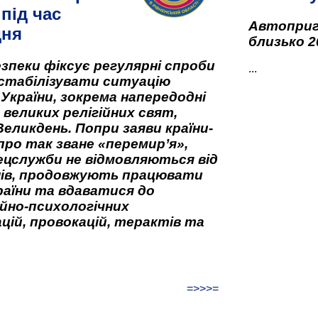
під час
Автоприго
дня
близько 2
зпеки фіксує регулярні спроби
...
стабілізувати ситуацію
 України, зокрема напередодні
 великих релігійних свят,
Великдень. Попри заяви країни-
про так зване «перемир’я»,
ецслужби не відмовляються від
нів, продовжують працювати
аїни та вдаватися до
йно-психологічних
цій, провокацій, терактів та
=>>>=