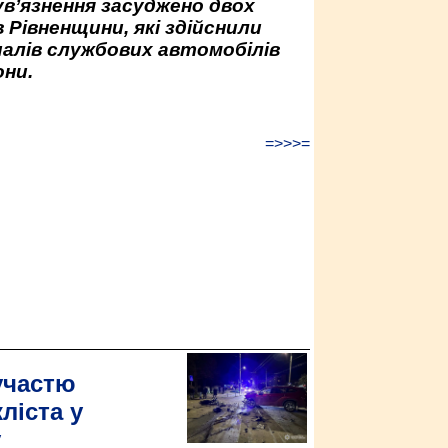
ув’язнення засуджено двох
 Рівненщини, які здійснили
палів службових автомобілів
ни.
=>>>=
участю
ліста у
у