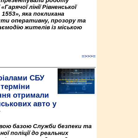
у презентували роботу
«Гарячої лінії Рівненської
 1553», яка покликана
ити оперативну, прозору та
аємодію жителів із міською
=>>>=
ріалами СБУ
 терміни
ння отримали
йськових авто у
у
овою базою Служби безпеки та
ної поліції до реальних