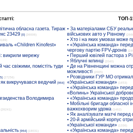
татті:
ТОП-1
ітична обласна газета. Тираж
• За матеріалами СБУ реальні
екс 23429
військових авто у Рівному
[0]
(36006)
(266
• Хто і на яких умовах може п
8189)
иваль «Children Kinofest»
• «Українська команда» пере
чергову партію FPV-дронів
(24
: викрили мережу
• Перший ювілей пастора з Р
• Яблучні млинці
(2040)
 час свіжими, помістіть туди
• Де на Рівненщині можна отр
можливості
(2005)
• Розвідники ГУР МО отримали
5]
(27256)
: як викручувався ведучий
«Української команди»
[964]
(1653)
• «Українська команда» пере
«Волинь» Української доброво
президенства Володимира
• «Українська команда» про
• Мобільні бригади обласної 
важкохворим удома
(26241)
(1462)
• Як аналізувати матчі перед
• 20-й армійський корпус от
«Української команди»
(1336)
ральність
• «Українська команда» пере
[964]
(18031)