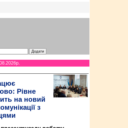
08.2026p.
ацює
ово: Рівне
ить на новий
омунікації з
цями