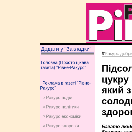
Додати у "Закладки"
#
Ракурс добри
Головна (Просто цікава
Підсо
газета) "Рівне-Ракурс"
цукру
Реклама в газеті "Рівне-
який 
Ракурс"
¤ Ракурс подій
солод
¤ Ракурс політики
здоро
¤ Ракурс економiки
¤ Ракурс здоров'я
Багато люд
без кави, але