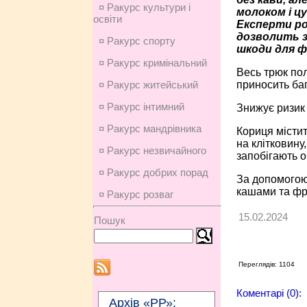
¤ Ракурс культури і
молоком і ц
освіти
Експерти ро
дозволить з
¤ Ракурс спорту
шкоди для ф
¤ Ракурс кримінальний
Весь трюк пол
приносить баг
¤ Ракурс житейський
¤ Ракурс інтимний
Знижує ризик 
¤ Ракурс мандрівника
Кориця містит
на клітковину
¤ Ракурс незвичайного
запобігають 
¤ Ракурс добрих порад
За допомогою 
кашами та фр
¤ Ракурс розваг
15.02.2024
Пошук
Переглядів: 1104
Коментарі (0):
Архів «РР»: