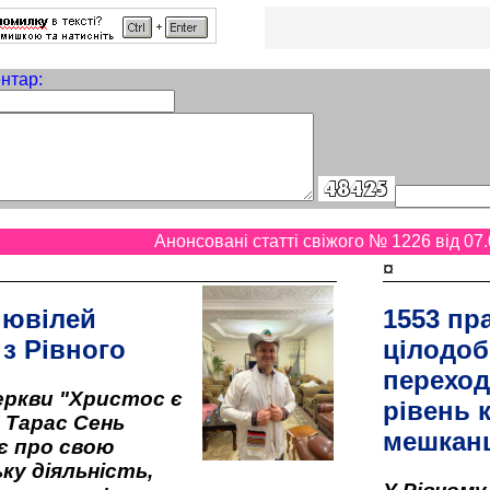
нтар:
Анонсовані статті свіжого № 1226 від 07.
¤
 ювілей
1553 пр
 з Рівного
цілодоб
переход
ркви "Христос є
рівень к
" Тарас Сень
мешкан
є про свою
ку діяльність,