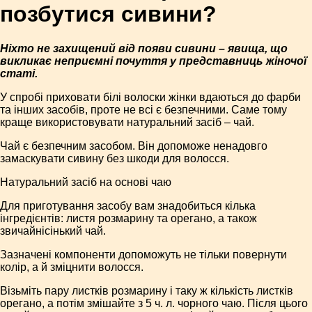
позбутися сивини?
Ніхто не захищений від появи сивини – явища, що
викликає неприємні почуття у представниць жіночої
статі.
У спробі приховати білі волоски жінки вдаються до фарби
та інших засобів, проте не всі є безпечними. Саме тому
краще використовувати натуральний засіб – чай.
Чай є безпечним засобом. Він допоможе ненадовго
замаскувати сивину без шкоди для волосся.
Натуральний засіб на основі чаю
Для приготування засобу вам знадобиться кілька
інгредієнтів: листя розмарину та орегано, а також
звичайнісінький чай.
Зазначені компоненти допоможуть не тільки повернути
колір, а й зміцнити волосся.
Візьміть пару листків розмарину і таку ж кількість листків
орегано, а потім змішайте з 5 ч. л. чорного чаю. Після цього