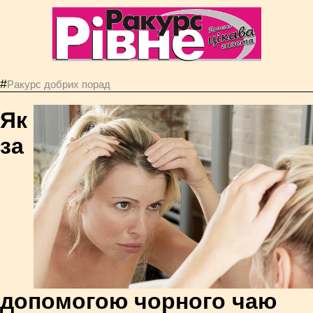
#
Ракурс добрих порад
Як
за
допомогою чорного чаю