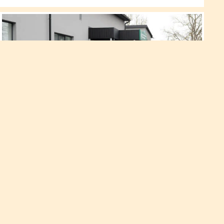
Здавати на посвідчення водія
рівнянам стане ще зручніше
Це стало можливим завдяки тому, що місто підтримало
сервісний центр МВС та придбало для зручності рівнян
сучасні транспортні засоби для здачі іспитів на право