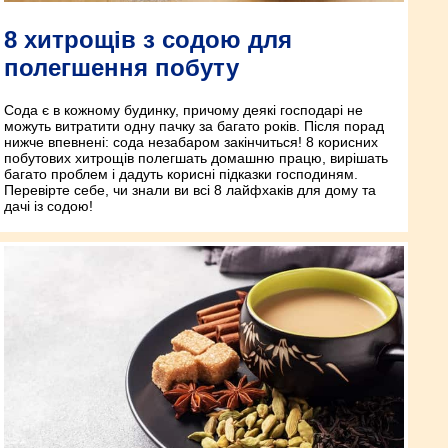
8 хитрощів з содою для
полегшення побуту
Сода є в кожному будинку, причому деякі господарі не
можуть витратити одну пачку за багато років. Після порад
нижче впевнені: сода незабаром закінчиться! 8 корисних
побутових хитрощів полегшать домашню працю, вирішать
багато проблем і дадуть корисні підказки господиням.
Перевірте себе, чи знали ви всі 8 лайфхаків для дому та
дачі із содою!