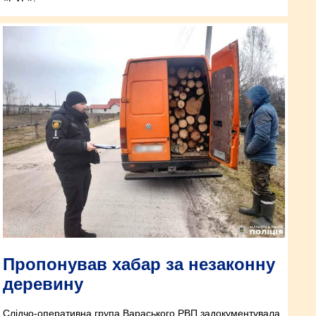
Пропонував хабар за незаконну
деревину
Слідчо-оперативна група Вараського РВП задокументувала