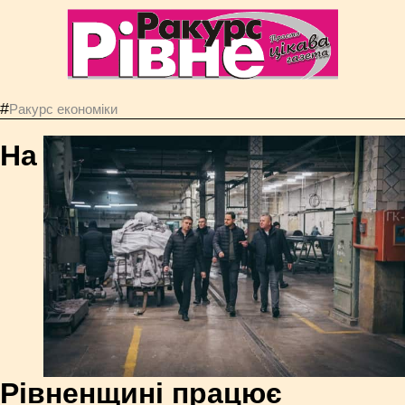
#
Ракурс економiки
На
Рівненщині працює