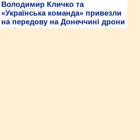
Володимир Кличко та
«Українська команда» привезли
на передову на Донеччині дрони
та броньовик для захисників
Володимир Кличко та волонтери «Української команди»
привезли понад 100 FPV- дронів та мавіків 28 бригаді
Лицарів зимового походу та 30 FPV- дронів – батальйону
«Свобода». А для 72 бригади Чорних Запорожців
Володимир Кличко придбав броньовик «Кобра».