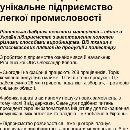
унікальне підприємство
легкої промисловості
Рівненська фабрика нетканих матеріалів – єдине в
Україні підприємство з виготовлення полотен
різними способами виробництва. Від тканин з
пластмасових пляшок до продукції з поліестеру.
З роботою підприємства ознайомився й начальник
Рівненської ОВА Олександр Коваль.
«Сьогодні на фабриці працюють 268 працівників. Торік
компанія випустила майже 10 тисяч тонн продукції. Це
забезпечило 26 млн гривень податків та зборів», – розповів
очільник області.
Фабрика наразі в активному пошуку нових замовлень, в
тому числі й від держави. Саме для подібних питань
президент України започаткував ініціативу для покращення
комунікації між бізнесом та владою – «Зроблено в Україні».
«Підприємство розвивається і вже цьогоріч планує
нарощувати виробництво та проводити модернізацію. А це