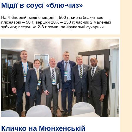
Мідії в соусі «блю-чиз»
На 4-6порцій: мідії очищені – 500 г; сир із блакитною
пліснявою – 50 г; вершки 20% – 150 г; часник 2 маленькі
зубчики; петрушка 2-3 гілочки; панірувальні сухарики.
Кличко на Мюнхенській