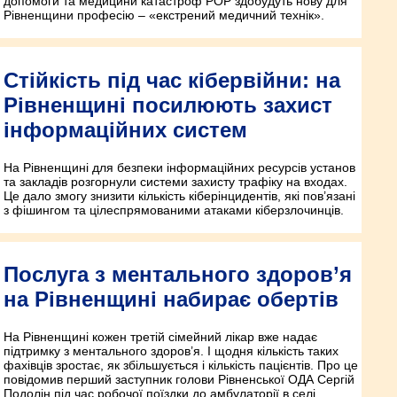
допомоги та медицини катастроф РОР здобудуть нову для
Рівненщини професію – «екстрений медичний технік».
Стійкість під час кібервійни: на
Рівненщині посилюють захист
інформаційних систем
На Рівненщині для безпеки інформаційних ресурсів установ
та закладів розгорнули системи захисту трафіку на входах.
Це дало змогу знизити кількість кіберінцидентів, які пов’язані
з фішингом та цілеспрямованими атаками кіберзлочинців.
Послуга з ментального здоров’я
на Рівненщині набирає обертів
На Рівненщині кожен третій сімейний лікар вже надає
підтримку з ментального здоров’я. І щодня кількість таких
фахівців зростає, як збільшується і кількість пацієнтів. Про це
повідомив перший заступник голови Рівненської ОДА Сергій
Подолін під час робочої поїздки до амбулаторії в селі