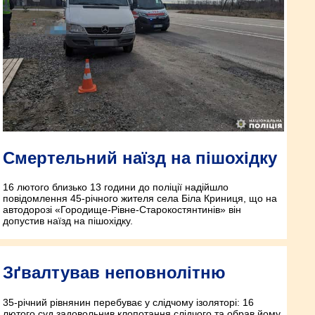
Смертельний наїзд на пішохідку
16 лютого близько 13 години до поліції надійшло
повідомлення 45-річного жителя села Біла Криниця, що на
автодорозі «Городище-Рівне-Старокостянтинів» він
допустив наїзд на пішохідку.
Зґвалтував неповнолітню
35-річний рівнянин перебуває у слідчому ізоляторі: 16
лютого суд задовольнив клопотання слідчого та обрав йому