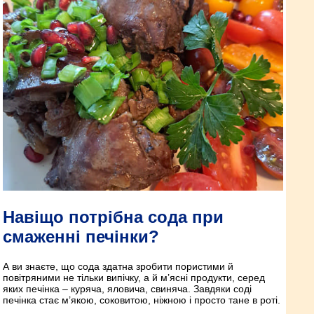
Навіщо потрібна сода при
смаженні печінки?
А ви знаєте, що сода здатна зробити пористими й
повітряними не тільки випічку, а й м’ясні продукти, серед
яких печінка – куряча, яловича, свиняча. Завдяки соді
печінка стає м’якою, соковитою, ніжною і просто тане в роті.