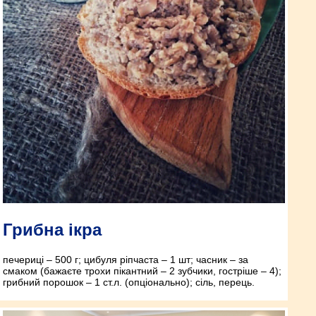
Грибна ікра
печериці – 500 г; цибуля ріпчаста – 1 шт; часник – за
смаком (бажаєте трохи пікантний – 2 зубчики, гостріше – 4);
грибний порошок – 1 ст.л. (опціонально); сіль, перець.