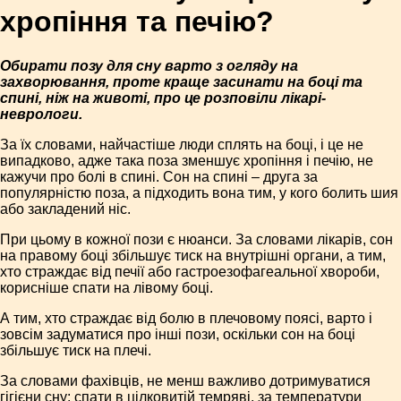
хропіння та печію?
Обирати позу для сну варто з огляду на
захворювання, проте краще засинати на боці та
спині, ніж на животі, про це розповіли лікарі-
неврологи.
За їх словами, найчастіше люди сплять на боці, і це не
випадково, адже така поза зменшує хропіння і печію, не
кажучи про болі в спині. Сон на спині – друга за
популярністю поза, а підходить вона тим, у кого болить шия
або закладений ніс.
При цьому в кожної пози є нюанси. За словами лікарів, сон
на правому боці збільшує тиск на внутрішні органи, а тим,
хто страждає від печії або гастроезофагеальної хвороби,
корисніше спати на лівому боці.
А тим, хто страждає від болю в плечовому поясі, варто і
зовсім задуматися про інші пози, оскільки сон на боці
збільшує тиск на плечі.
За словами фахівців, не менш важливо дотримуватися
гігієни сну: спати в цілковитій темряві, за температури