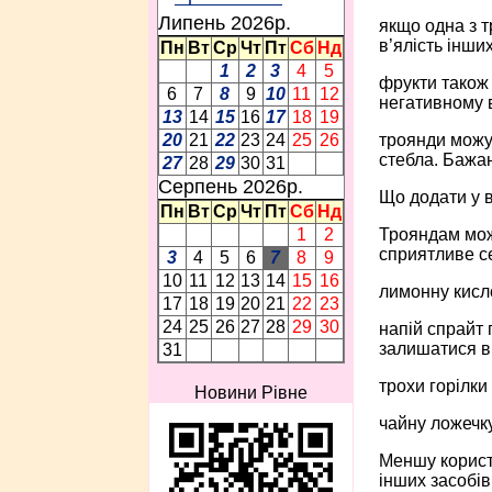
Липень 2026p.
якщо одна з т
в’ялість інших
Пн
Вт
Ср
Чт
Пт
Сб
Нд
1
2
3
4
5
фрукти також 
6
7
8
9
10
11
12
негативному в
13
14
15
16
17
18
19
троянди можут
20
21
22
23
24
25
26
стебла. Бажан
27
28
29
30
31
Серпень 2026p.
Що додати у в
Пн
Вт
Ср
Чт
Пт
Сб
Нд
Трояндам можн
1
2
сприятливе се
3
4
5
6
7
8
9
10
11
12
13
14
15
16
лимонну кисло
17
18
19
20
21
22
23
24
25
26
27
28
29
30
напій спрайт 
залишатися в 
31
трохи горілки
Новини Рівне
чайну ложечку
Меншу користь
інших засобів