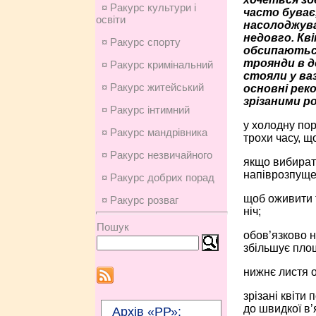
¤ Ракурс культури і
часто буває
освіти
насолоджув
недовго. Кв
¤ Ракурс спорту
обсипаютьс
троянди в д
¤ Ракурс кримінальний
стояли у ва
¤ Ракурс житейський
основні реко
зрізаними р
¤ Ракурс інтимний
у холодну пор
¤ Ракурс мандрівника
трохи часу, щ
¤ Ракурс незвичайного
якщо вибирати
напіврозпуще
¤ Ракурс добрих порад
щоб оживити т
¤ Ракурс розваг
ніч;
Пошук
обов’язково н
збільшує пло
нижнє листя о
зрізані квіти
до швидкої в’
Архів «РР»: