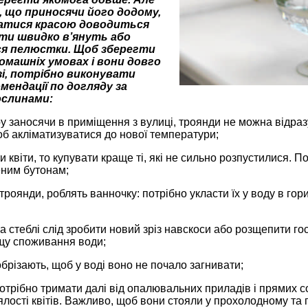
, що приносячи його додому,
атися красою доводиться
іти швидко в’януть або
я пелюстки. Щоб зберегти
омашніх умовах і вони довго
зі, потрібно виконувати
мендації по догляду за
ослинами:
у заносячи в приміщення з вулиці, троянди не можна відразу
об акліматизуватися до нової температури;
 квіти, то купувати краще ті, які не сильно розпустилися. П
ним бутонам;
роянди, роблять ванночку: потрібно укласти їх у воду в го
а стеблі слід зробити новий зріз навскоси або розщепити г
щу споживання води;
брізають, щоб у воді воно не почало загнивати;
 потрібно тримати далі від опалювальних приладів і прямих
ялості квітів. Важливо, щоб вони стояли у прохолодному та 