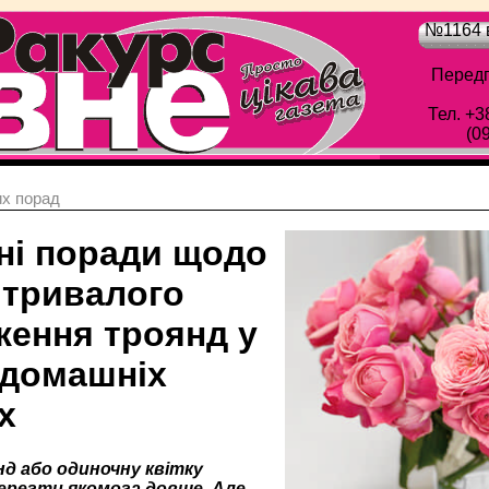
№1164 в
Передп
Тел. +3
(0
х порад
ні поради щодо
 тривалого
ження троянд у
 домашніх
х
д або одиночну квітку
ерегти якомога довше. Але