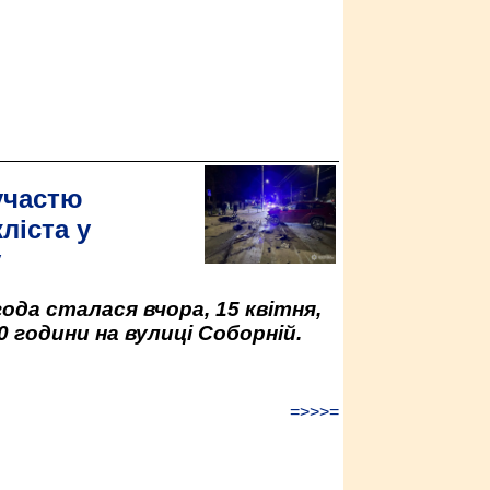
участю
ліста у
у
да сталася вчора, 15 квітня,
0 години на вулиці Соборній.
=>>>=