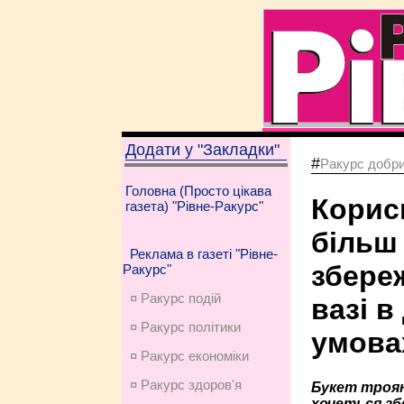
Додати у "Закладки"
#
Ракурс добри
Головна (Просто цікава
Корис
газета) "Рівне-Ракурс"
більш
Реклама в газеті "Рівне-
збере
Ракурс"
¤ Ракурс подій
вазі в
¤ Ракурс політики
умова
¤ Ракурс економiки
¤ Ракурс здоров'я
Букет троян
хочеться зб