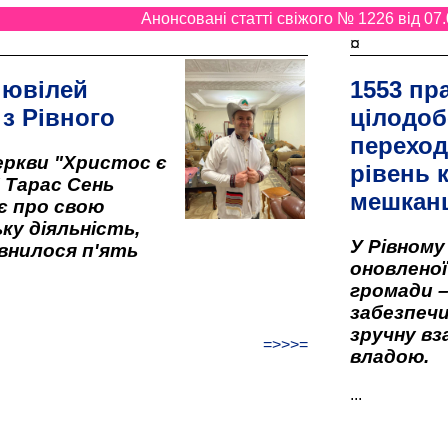
Анонсовані статті свіжого № 1226 від 07.
¤
 ювілей
1553 пр
 з Рівного
цілодоб
переход
ркви "Христос є
рівень к
" Тарас Сень
мешкан
є про свою
ку діяльність,
У Рівном
внилося п'ять
оновленої 
громади –
забезпеч
зручну вз
=>>>=
владою.
...