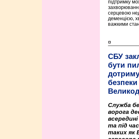
підтримку мо
захворюванням
серцевою нед
деменцією, 
важкими стан
¤
СБУ зак
бути пи
дотриму
безпеки 
Велико
Служба бе
ворога де
всередині
та під час
таких як 