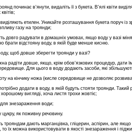
роянд починає в’янути, видаліть її з букета. В’ялі квіти виді
 квітів;
виділяють етилен. Уникайте розташування букета поруч із з
пливу газу на троянди;
ь довго радувати в домашніх умовах, якщо воду у вазі міня
о брати відстояну воду, в якій буде менше кисню.
оду, щоб довше зберегти троянди у вазі?
а радіти довше, якщо, крім обов’язкових процедур, дати ї
редовище. Для цього в воду додають засоби, які збільшують
ту на кінчику ножа (кисле середовище не дозволяє розвива
потрібно додати в воду, в якій будуть стояти троянди. Такий 
хорошому вигляді, хоча листя трохи жовтіє;
 для знезараження води;
 цукру, як поживну речовину.
 трояндам дають марганцівка, гліцерин, аспірин, але якщо в
, то їх можна використовувати в якості знезараження і пі