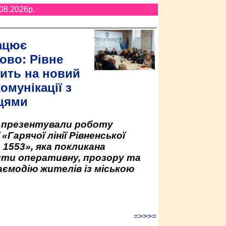
08.2026p.
ацює
ово: Рівне
ить на новий
омунікації з
цями
у презентували роботу
«Гарячої лінії Рівненської
 1553», яка покликана
ити оперативну, прозору та
аємодію жителів із міською
=>>>=