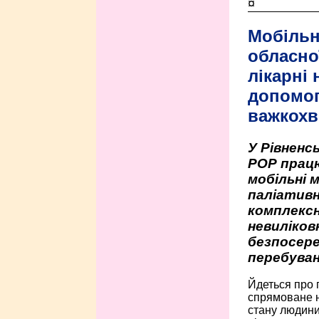
¤
Мобільн
обласно
лікарні
допомо
важкохв
У Рівненсь
РОР працю
мобільні 
паліативн
комплексн
невиліко
безпосере
перебуван
Йдеться про 
спрямоване н
стану людини 