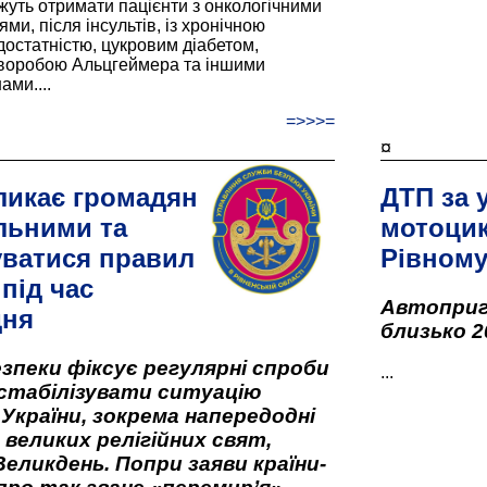
жуть отримати пацієнти з онкологічними
и, після інсультів, із хронічною
остатністю, цукровим діабетом,
хворобою Альцгеймера та іншими
ами....
=>>>=
¤
ликає громадян
ДТП за 
льними та
мотоцик
ватися правил
Рівном
під час
Автоприго
дня
близько 2
зпеки фіксує регулярні спроби
...
стабілізувати ситуацію
 України, зокрема напередодні
 великих релігійних свят,
Великдень. Попри заяви країни-