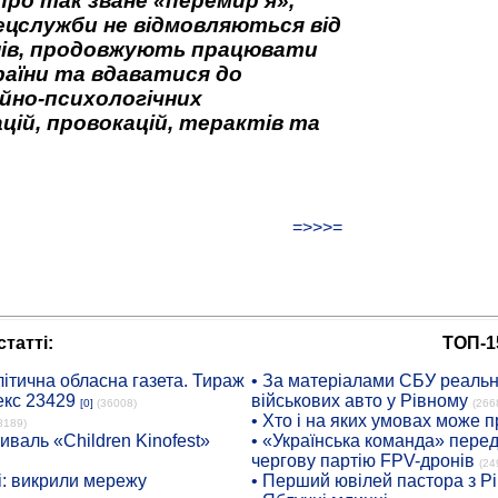
про так зване «перемир’я»,
ецслужби не відмовляються від
нів, продовжують працювати
аїни та вдаватися до
йно-психологічних
цій, провокацій, терактів та
=>>>=
татті:
ТОП-1
ітична обласна газета. Тираж
• За матеріалами СБУ реальні
екс 23429
військових авто у Рівному
[0]
(36008)
(266
• Хто і на яких умовах може п
8189)
иваль «Children Kinofest»
• «Українська команда» пере
чергову партію FPV-дронів
(24
: викрили мережу
• Перший ювілей пастора з Р