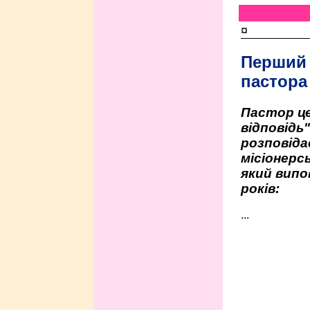
¤
Перший
пастора
Пастор це
відповідь
розповіда
місіонерсь
який випо
років:
...