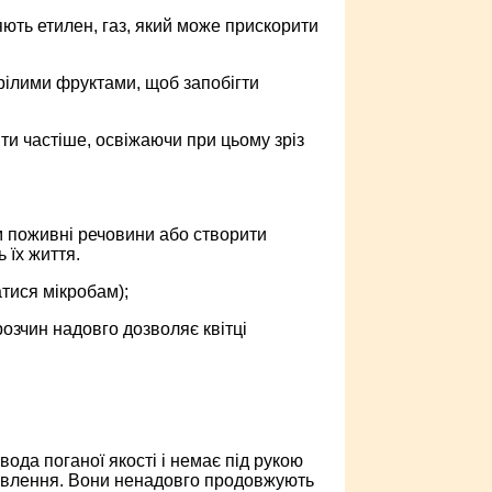
ляють етилен, газ, який може прискорити
рілими фруктами, щоб запобігти
ти частіше, освіжаючи при цьому зріз
м поживні речовини або створити
 їх життя.
тися мікробам);
розчин надовго дозволяє квітці
ода поганої якості і немає під рукою
дживлення. Вони ненадовго продовжують