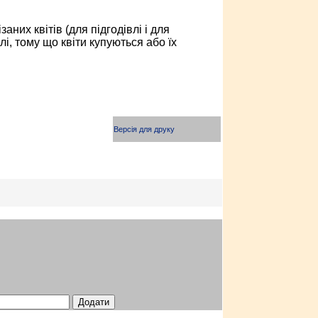
них квітів (для підгодівлі і для
і, тому що квіти купуються або їх
Версія для друку