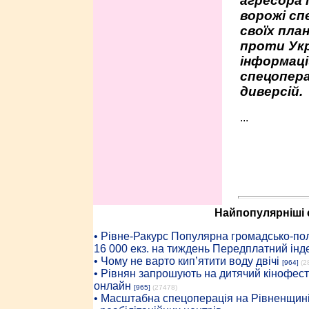
агресора 
ворожі сп
своїх пла
проти Укр
інформаці
спецопера
диверсій.
...
Найпопулярніші с
• Рiвне-Ракурс Популярна громадсько-пол
16 000 екз. на тиждень Передплатний інд
• Чому не варто кип’ятити воду двічі
[964]
(2
• Рівнян запрошують на дитячий кінофест
онлайн
[965]
(27478)
• Масштабна спецоперація на Рівненщині