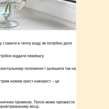
 ставити в теплу воду, їм потрібно дати
отрібно віддати перевагу
ризонтальному положенні і залишити так на
острим ножем хрест-навхрест – це
 сонячних променів. Тепло може призвести
провітрюваному місці;