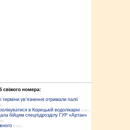
5 свіжого номера:
 терміни ув’язнення отримали палії
8)
ролікуватися в Корецькій водолікарні
(2667)
дала бійцям спецпідрозділу ГУР «Артан»
99)
івного
(2361)