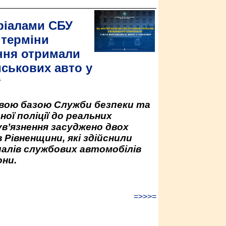
ріалами СБУ
 терміни
ння отримали
йськових авто у
у
овою базою Служби безпеки та
ної поліції до реальних
ув’язнення засуджено двох
 Рівненщини, які здійснили
палів службових автомобілів
ни.
=>>>=