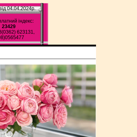
ід 04.04.2024p.
латний індекс:
23429
8(0362) 623131,
98)0565477