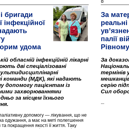
¤
і бригади
За мате
ї інфекційної
реальні
 надають
ув’язне
гу
палії ві
орим удома
Рівном
кій обласній інфекційній лікарні
За доказ
ють дві спеціалізовані
Національ
мультидисциплінарні
термінів 
і команди (МДК), які надають
мешканців
у допомогу пацієнтам із
серію під
вними захворюваннями
Сил оборо
дньо за місцем їхнього
...
ня.
паліативну допомогу — лікування, що не
а одужання, а має на меті полегшення
та покращення якості її життя. Таку