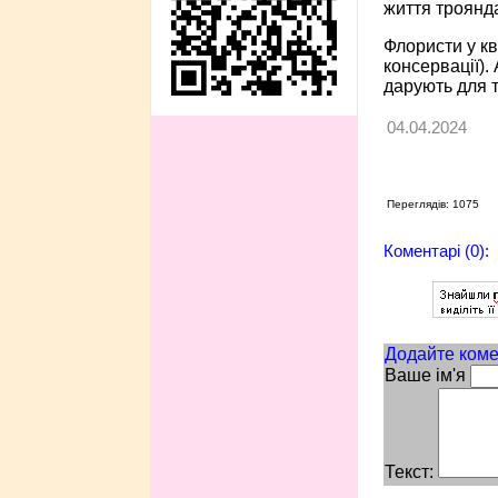
життя троянда
Флористи у кв
консервації).
дарують для т
04.04.2024
Переглядів: 1075
Коментарі (0):
Додайте коме
Ваше ім'я
Текст: