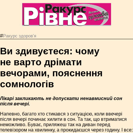
#
Ракурс здоров'я
Ви здивуєтеся: чому
не варто дрімати
вечорами, пояснення
сомнологів
Лікарі закликають не допускати ненавмисний сон
після вечері.
Напевно, багато хто стикався з ситуацією, коли ввечері
після вечері починає хилити в сон. Та так, що втриматися
неможливо. Буває, приляжеш так на диван перед
телевізором на хвилинку, а прокидаєшся через годину. І все: