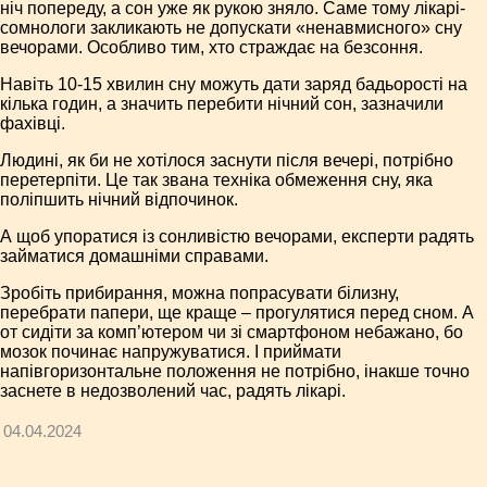
ніч попереду, а сон уже як рукою зняло. Саме тому лікарі-
сомнологи закликають не допускати «ненавмисного» сну
вечорами. Особливо тим, хто страждає на безсоння.
Навіть 10-15 хвилин сну можуть дати заряд бадьорості на
кілька годин, а значить перебити нічний сон, зазначили
фахівці.
Людині, як би не хотілося заснути після вечері, потрібно
перетерпіти. Це так звана техніка обмеження сну, яка
поліпшить нічний відпочинок.
А щоб упоратися із сонливістю вечорами, експерти радять
займатися домашніми справами.
Зробіть прибирання, можна попрасувати білизну,
перебрати папери, ще краще – прогулятися перед сном. А
от сидіти за комп’ютером чи зі смартфоном небажано, бо
мозок починає напружуватися. І приймати
напівгоризонтальне положення не потрібно, інакше точно
заснете в недозволений час, радять лікарі.
04.04.2024