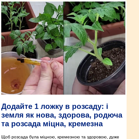
Додайте 1 ложку в розсаду: і
земля як нова, здорова, родюча
та розсада міцна, кремезна
Щоб розсада була міцною, кремезною та здоровою, дуже