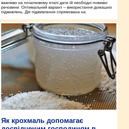
важливо на початковому етапі дати їй необхідні поживні
речовини. Оптимальний варіант – використання домашніх
підживлень. Дія підживлення спрямована на:
Як крохмаль допомагає
досвідченим господиням в