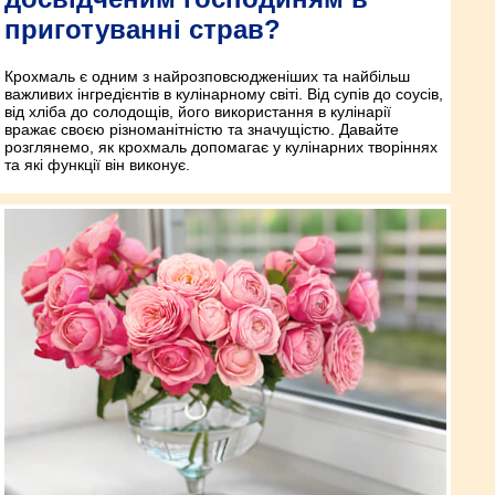
приготуванні страв?
Крохмаль є одним з найрозповсюдженіших та найбільш
важливих інгредієнтів в кулінарному світі. Від супів до соусів,
від хліба до солодощів, його використання в кулінарії
вражає своєю різноманітністю та значущістю. Давайте
розглянемо, як крохмаль допомагає у кулінарних творіннях
та які функції він виконує.