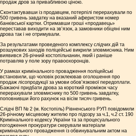
продаж дров за привабливою ціною.
Сконтактувавши із продавцем, потерпілі перерахували по
500 гривень завдатку на вказаний аферистом номер
банківської картки. Отримавши гроші «продавець»
переставав виходити на зв’язок, а замовники обіцяні ним
дрова так і не отримували.
За результатами проведеного комплексу слідчих дій та
розшукових заходів поліцейські викрили зловмисника. Ним
виявився 26-річний костопільчанин, який і раніше
потравляв у поле зору правоохоронців.
У рамках кримінального провадження поліцейські
встановили, що чоловік розклеював оголошення про
продаж лісопродукції за умови обов’язкової передоплати.
Бажаючі придбати дрова за короткий проміжок часу
перерахували зловмиснику по 500 гривень завдатку,
поповнивши його рахунок на вісім тисяч гривень.
Слідчі ВП № 2 (м. Костопіль) Рівненського РУП повідомили
26-річному місцевому жителю про підозру за ч.1, ч.2 ст. 190
Кримінального кодексу України та за процесуального
погодження прокуратури скерували матеріали
кримінального провадження із обвинувальним актом на