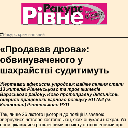
#
Ракурс кримінальний
«Продавав дрова»:
обвинуваченого у
шахрайстві судитимуть
Жертвами афериста упродовж майже тижня стали
13 жителів Рівненського та троє жителів
Вараського району. Його протиправну діяльність
викрили працівники карного розшуку ВП №2 (м.
Костопіль) Рівненського РУП.
Так, лише 26 лютого цьогоріч до поліції із заявою
звернулися четверо костопільчан, яких ошукали шахраї. Усі
вони цікавилися розклеєними по місту оголошеннями про