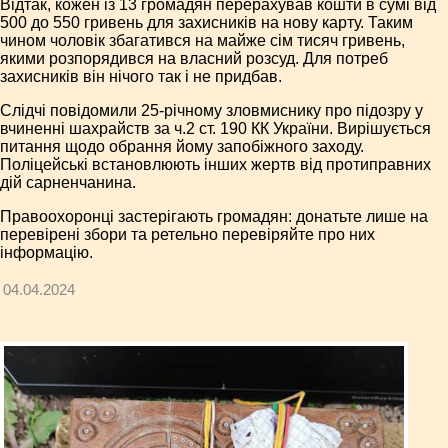
Відтак, кожен із 13 громадян перерахував кошти в сумі від
500 до 550 гривень для захисників на нову карту. Таким
чином чоловік збагатився на майже сім тисяч гривень,
якими розпорядився на власний розсуд. Для потреб
захисників він нічого так і не придбав.
Слідчі повідомили 25-річному зловмиснику про підозру у
вчиненні шахрайств за ч.2 ст. 190 КК України. Вирішується
питання щодо обрання йому запобіжного заходу.
Поліцейські встановлюють інших жертв від протиправних
дій сарненчанина.
Правоохоронці застерігають громадян: донатьте лише на
перевірені збори та ретельно перевіряйте про них
інформацію.
04.04.2024