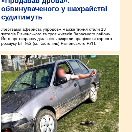
«Продавав дрова»:
обвинуваченого у шахрайстві
судитимуть
Жертвами афериста упродовж майже тижня стали 13
жителів Рівненського та троє жителів Вараського району.
Його протиправну діяльність викрили працівники карного
розшуку ВП №2 (м. Костопіль) Рівненського РУП.