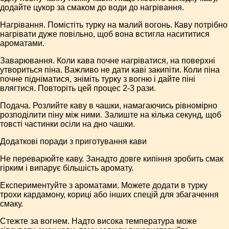
додайте цукор за смаком до води до нагрівання.
Нагрівання. Помістіть турку на малий вогонь. Каву потрібно
нагрівати дуже повільно, щоб вона встигла насититися
ароматами.
Заварювання. Коли кава почне нагріватися, на поверхні
утвориться піна. Важливо не дати каві закипіти. Коли піна
почне підніматися, зніміть турку з вогню і дайте піні
влягтися. Повторіть цей процес 2-3 рази.
Подача. Розлийте каву в чашки, намагаючись рівномірно
розподілити піну між ними. Залиште на кілька секунд, щоб
товсті частинки осіли на дно чашки.
Додаткові поради з приготування кави
Не переварюйте каву. Занадто довге кипіння зробить смак
гірким і випарує більшість аромату.
Експериментуйте з ароматами. Можете додати в турку
трохи кардамону, кориці або інших спецій для збагачення
смаку.
Стежте за вогнем. Надто висока температура може