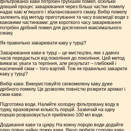
фільтрованої кави потрібен грубіший помел, оскільки
довший процес заварювання через більші частки помелу
надає каві м’якшого і збалансованого смаку. Вибір помелу
залежить від методу приготування та часу взаємодії води з
кавовими частинками: для короткого часу заварювання
потрібен дрібний помел для досягнення максимального
смаку.
Як правильно заварювати каву у турці?
Заварювання кави в турці – це мистецтво, яке з давніх
часів передається від покоління до покоління. Цей метод
вимагає уваги та терпіння, але результат – глибокий і
насичений смак – того вартий. Тож як правильно заварити
каву у турці?
Вибір кави. Використовуйте свіжомелену каву дуже
дрібного помелу. Це дозволяє повністю розкрити аромат і
смак кави.
Підготовка води. Налийте холодну фільтровану воду в
турку, враховуючи кількість порцій. Зазвичай на одну
порцію розраховується приблизно 100 мл води.
Додавання кави та цукру. На кожну порцію води додайте
одну повну чайну ложку кави. Якщо любите солодку каву,