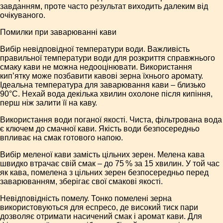
завданням, проте часто результат виходить далеким від
очікуваного.
Помилки при заварюванні кави
Вибір невідповідної температури води. Важливість
правильної температури води для розкриття справжнього
смаку кави не можна недооцінювати. Використання
кип’ятку може позбавити кавові зерна їхнього аромату.
Ідеальна температура для заварювання кави – близько
90°C. Нехай вода декілька хвилин охолоне після кипіння,
перш ніж залити її на каву.
Використання води поганої якості. Чиста, фільтрована вода
є ключем до смачної кави. Якість води безпосередньо
впливає на смак готового напою.
Вибір меленої кави замість цільних зерен. Мелена кава
швидко втрачає свій смак – до 75 % за 15 хвилин. У той час
як кава, помелена з цільних зерен безпосередньо перед
заварюванням, зберігає свої смакові якості.
Невідповідність помелу. Тонко помелені зерна
використовуються для еспресо, де високий тиск пари
дозволяє отримати насичений смак і аромат кави. Для