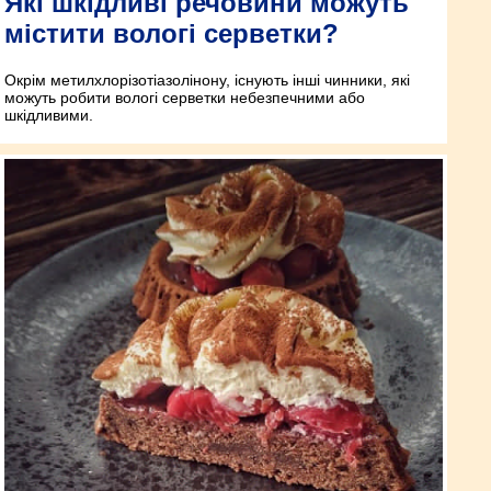
Які шкідливі речовини можуть
містити вологі серветки?
Окрім метил­хлор­ізо­тіазолінону, існують інші чинники, які
можуть робити вологі серветки небезпечними або
шкідливими.