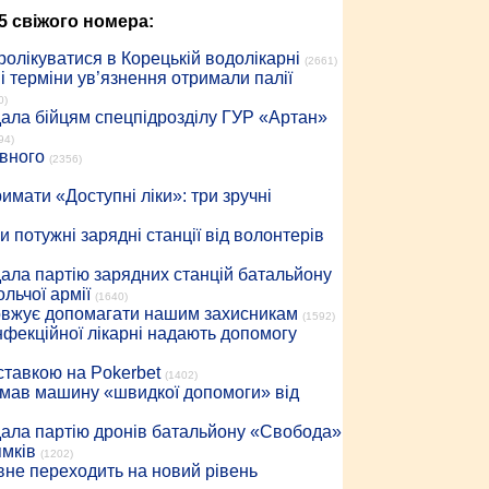
5 свіжого номера:
ролікуватися в Корецькій водолікарні
(2661)
 терміни ув’язнення отримали палії
0)
дала бійцям спецпідрозділу ГУР «Артан»
94)
івного
(2356)
имати «Доступні ліки»: три зручні
 потужні зарядні станції від волонтерів
дала партію зарядних станцій батальйону
льчої армії
(1640)
довжує допомагати нашим захисникам
(1592)
інфекційної лікарні надають допомогу
 ставкою на Pokerbet
(1402)
римав машину «швидкої допомоги» від
дала партію дронів батальйону «Свобода»
ямків
(1202)
вне переходить на новий рівень