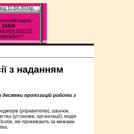
ід 11.04.2024p.
латний індекс:
23429
8(0362) 623131,
98)0565477
ії з наданням
ри десятки пропозицій роботи з
еджерів (управителів), швачок,
тва (установи, організації), водія
. Особи, які проживають за межами
тва.