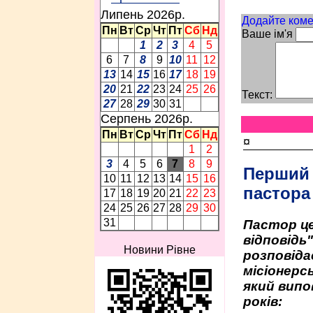
Липень 2026p.
Додайте коме
Пн
Вт
Ср
Чт
Пт
Сб
Нд
Ваше ім'я
1
2
3
4
5
6
7
8
9
10
11
12
13
14
15
16
17
18
19
20
21
22
23
24
25
26
Текст:
27
28
29
30
31
Серпень 2026p.
Пн
Вт
Ср
Чт
Пт
Сб
Нд
¤
1
2
3
4
5
6
7
8
9
Перший
10
11
12
13
14
15
16
пастора
17
18
19
20
21
22
23
24
25
26
27
28
29
30
31
Пастор це
відповідь
Новини Рівне
розповіда
місіонерсь
який випо
років: