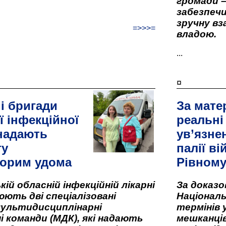
громади –
забезпеч
зручну вз
=>>>=
владою.
...
¤
і бригади
За мате
ї інфекційної
реальні
 надають
ув’язне
гу
палії ві
орим удома
Рівном
кій обласній інфекційній лікарні
За доказ
ють дві спеціалізовані
Національ
мультидисциплінарні
термінів 
і команди (МДК), які надають
мешканців