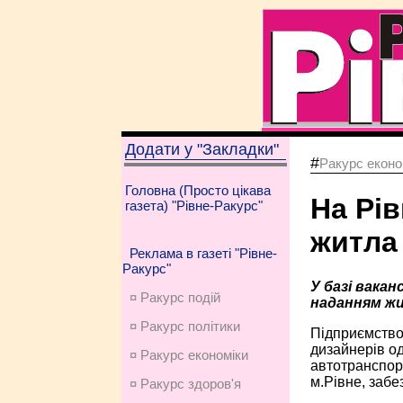
Додати у "Закладки"
#
Ракурс еконо
Головна (Просто цікава
На Рі
газета) "Рівне-Ракурс"
житла
Реклама в газеті "Рівне-
Ракурс"
У базі вака
¤ Ракурс подій
наданням ж
¤ Ракурс політики
Підприємство,
дизайнерів од
¤ Ракурс економiки
автотранспорт
м.Рівне, забе
¤ Ракурс здоров'я