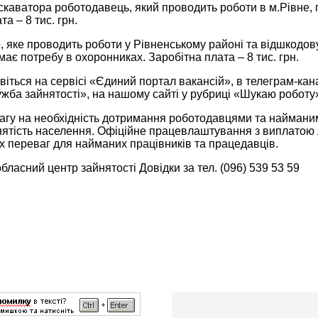
скаватора роботодавець, який проводить роботи в м.Рівне, 
а – 8 тис. грн.
 яке проводить роботи у Рівненському районі та відшкодову
ає потребу в охоронниках. Заробітна плата – 8 тис. грн.
віться на сервісі «Єдиний портал вакансій», в телеграм-кан
жба зайнятості», на нашому сайті у рубриці «Шукаю роботу
агу на необхідність дотримання роботодавцями та наймани
ятість населення. Офіційне працевлаштування з виплатою л
х переваг для найманих працівників та працедавців.
бласний центр зайнятості Довідки за тел. (096) 539 53 59