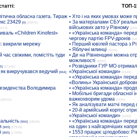
татті:
ТОП-1
ітична обласна газета. Тираж
• Хто і на яких умовах може п
екс 23429
• За матеріалами СБУ реальні
[0]
(35978)
військових авто у Рівному
8177)
(265
иваль «Children Kinofest»
• «Українська команда» пере
чергову партію FPV-дронів
(24
: викрили мережу
• Перший ювілей пастора з Р
• Яблучні млинці
(2034)
 час свіжими, помістіть туди
• Де на Рівненщині можна отр
можливості
(2000)
• Розвідники ГУР МО отримали
5]
(27245)
: як викручувався ведучий
«Української команди»
[964]
(1649)
• «Українська команда» пере
«Волинь» Української доброво
президенства Володимира
• «Українська команда» про
• Мобільні бригади обласної 
важкохворим удома
(26231)
(1459)
• Як аналізувати матчі перед
• 20-й армійський корпус от
«Української команди»
(1333)
ральність
• «Українська команда» пере
[964]
(18029)
я
на один з найгарячіших напр
[965]
(17518)
і
• 1553 працює цілодобово: Рі
[965]
(17209)