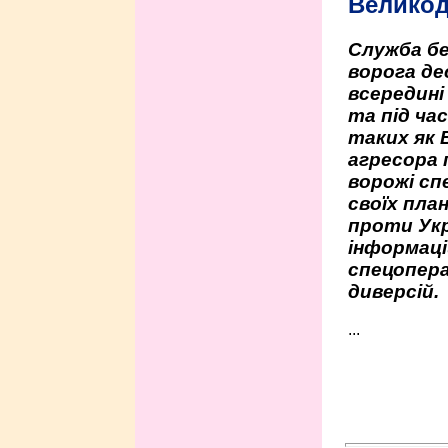
Велико
Служба бе
ворога де
всередині
та під час
таких як 
агресора 
ворожі сп
своїх пла
проти Укр
інформаці
спецопера
диверсій.
...