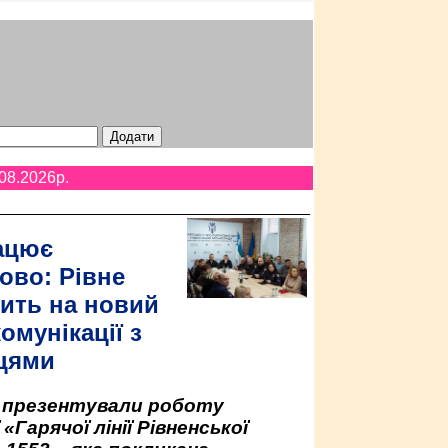
08.2026p.
ацює
ово: Рівне
ить на новий
омунікації з
цями
у презентували роботу
«Гарячої лінії Рівненської