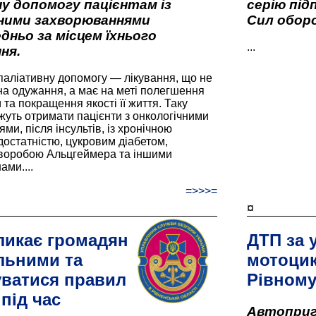
у допомогу пацієнтам із
серію під
вними захворюваннями
Сил оборо
дньо за місцем їхнього
...
ня.
паліативну допомогу — лікування, що не
а одужання, а має на меті полегшення
та покращення якості її життя. Таку
жуть отримати пацієнти з онкологічними
и, після інсультів, із хронічною
остатністю, цукровим діабетом,
хворобою Альцгеймера та іншими
ами....
=>>>=
¤
ликає громадян
ДТП за 
льними та
мотоцик
ватися правил
Рівном
під час
Автоприго