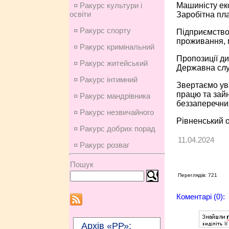
Машиністу ек
¤ Ракурс культури і
освіти
Заробітна плат
¤ Ракурс спорту
Підприємство,
проживання, м
¤ Ракурс кримінальний
Пропозиції ди
¤ Ракурс житейський
Державна слу
¤ Ракурс інтимний
Звертаємо ув
працю та зайн
¤ Ракурс мандрівника
беззаперечни
¤ Ракурс незвичайного
Рівненський о
¤ Ракурс добрих порад
11.04.2024
¤ Ракурс розваг
Пошук
Переглядів: 721
Коментарі (0):
Архів «РР»: