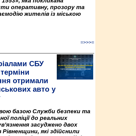
 1553», яка покликана
ити оперативну, прозору та
аємодію жителів із міською
=>>>=
ріалами СБУ
 терміни
ння отримали
йськових авто у
у
овою базою Служби безпеки та
ної поліції до реальних
ув’язнення засуджено двох
 Рівненщини, які здійснили