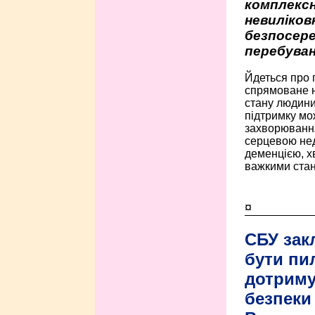
комплексн
невиліко
безпосере
перебуван
Йдеться про 
спрямоване н
стану людини 
підтримку мо
захворюванням
серцевою нед
деменцією, 
важкими стан
¤
СБУ зак
бути пи
дотриму
безпеки 