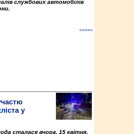
палів службових автомобілів
ни.
=>>>=
участю
ліста у
у
да сталася вчора, 15 квітня,