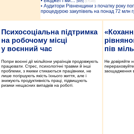
• Бюджет і ми…
[965]
(17140)
• Аудитори Рівненщини з початку року п
процедурою закупівель на понад 72 млн г
Психосоціальна підтримка
«Коханн
на робочому місці
рівняно
у воєнний час
пів міл
Попри воєнні дії мільйони українців продовжують
Не довіряйте 
працювати. Стрес, психологічні травми й інші
перераховуйте 
проблеми, з якими стикаються працівники, не
заощадження в
лише погіршують якість їхнього життя, але і
знижують продуктивність праці, підвищують
ризики нещасних випадків на роботі.