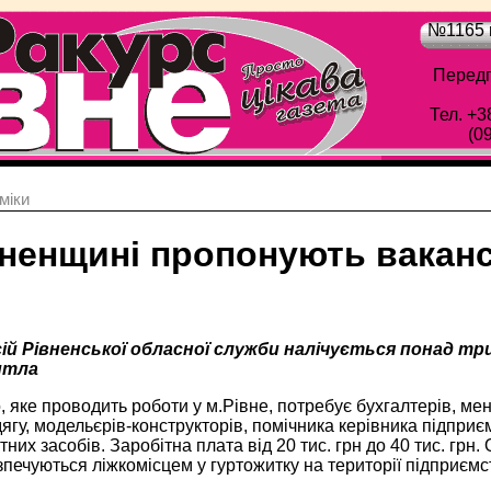
№1165 в
Передп
Тел. +3
(0
мiки
вненщині пропонують ваканс
нсій Рівненської обласної служби налічується понад т
итла
 яке проводить роботи у м.Рівне, потребує бухгалтерів, мен
ягу, модельєрів-конструкторів, помічника керівника підприємс
них засобів. Заробітна плата від 20 тис. грн до 40 тис. грн
зпечуються ліжкомісцем у гуртожитку на території підприємс