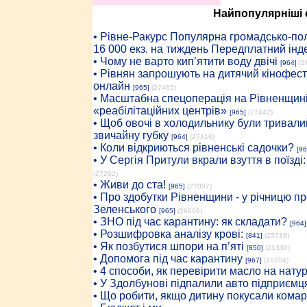
Найпопулярніші с
• Рiвне-Ракурс Популярна громадсько-пол
16 000 екз. на тиждень Передплатний інд
• Чому не варто кип’ятити воду двічі
[964]
(2
• Рівнян запрошують на дитячий кінофест
онлайн
[965]
(27465)
• Масштабна спецоперація на Рівненщині
«реабілітаційних центрів»
[965]
(27442)
• Щоб овочі в холодильнику були тривалий
звичайну губку
[964]
(27416)
• Коли відкриються рівненські садочки?
[96
• У Сергія Притули вкрали взуття в поїзді
(27202)
• Живи до ста!
[965]
(27007)
• Про здобутки Рівненщини - у річницю 
Зеленського
[965]
(26668)
• ЗНО під час карантину: як складати?
[964]
• Розшифровка аналізу крові:
[841]
(25736)
• Як позбутися шпори на п’яті
[850]
(21336)
• Допомога під час карантину
[967]
(18204)
• 4 способи, як перевірити масло на нату
• У Здолбунові підпалили авто підприємц
• Що робити, якщо дитину покусали комар