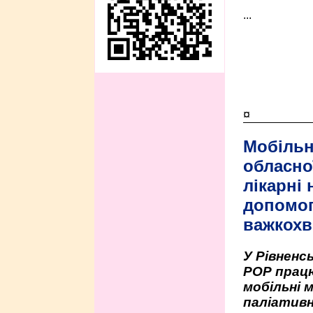
...
¤
Мобільн
обласно
лікарні
допомо
важкохв
У Рівненсь
РОР працю
мобільні 
паліативн