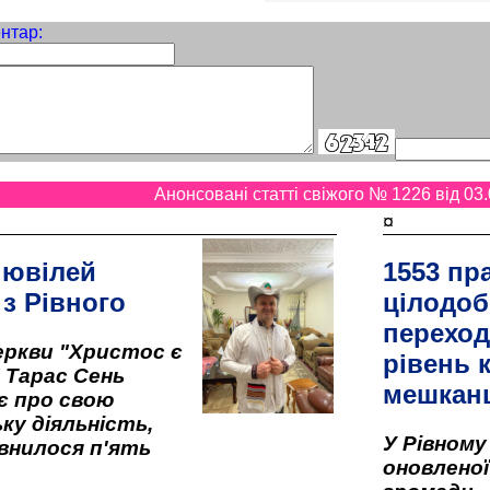
нтар:
Анонсовані статті свіжого № 1226 від 03.
¤
 ювілей
1553 пр
 з Рівного
цілодоб
переход
ркви "Христос є
рівень к
" Тарас Сень
мешкан
є про свою
ку діяльність,
У Рівном
внилося п'ять
оновленої 