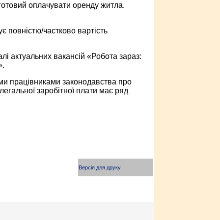
готовий оплачувати оренду житла.
є повністю/частково вартість
алі актуальних вакансій «Робота зараз:
».
ми працівниками законодавства про
егальної заробітної плати має ряд
Версія для друку