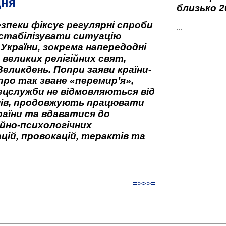
дня
близько 2
зпеки фіксує регулярні спроби
...
стабілізувати ситуацію
 України, зокрема напередодні
 великих релігійних свят,
Великдень. Попри заяви країни-
про так зване «перемир’я»,
ецслужби не відмовляються від
нів, продовжують працювати
аїни та вдаватися до
йно-психологічних
цій, провокацій, терактів та
=>>>=