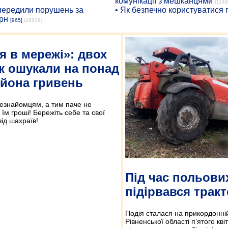
комунікації з мешканцями
(1149
опередили порушень за
• Як безпечно користуватися
рн
[965]
(16836)
я в мережі»: двох
к ошукали на понад
ьйона гривень
незнайомцям, а тим паче не
їм гроші! Бережіть себе та свої
ід шахраїв!
Під час польови
підірвався трак
Подія сталася на прикордонній
Рівненської області п’ятого кві