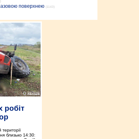
)
 газовою поверхнею
(1143)
х робіт
тор
 території
тня близько 14:30: