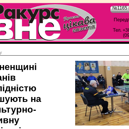
№1165 в
Передп
Тел. +3
(0
у
вненщині
анів
лідністю
шують на
льтурно-
ивну