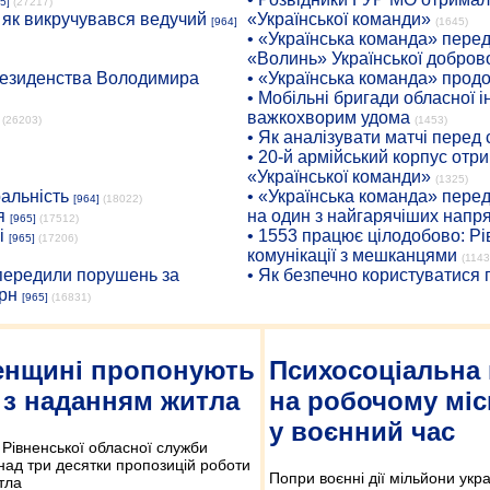
5]
(27217)
: як викручувався ведучий
«Української команди»
[964]
(1645)
• «Українська команда» пере
«Волинь» Української доброво
президенства Володимира
• «Українська команда» про
• Мобільні бригади обласної 
важкохворим удома
(26203)
(1453)
• Як аналізувати матчі перед
• 20-й армійський корпус от
«Української команди»
(1325)
ральність
• «Українська команда» пере
[964]
(18022)
я
на один з найгарячіших напр
[965]
(17512)
і
• 1553 працює цілодобово: Рі
[965]
(17206)
комунікації з мешканцями
(1143
опередили порушень за
• Як безпечно користуватися
рн
[965]
(16831)
енщині пропонують
Психосоціальна 
ї з наданням житла
на робочому міс
у воєнний час
й Рівненської обласної служби
над три десятки пропозицій роботи
Попри воєнні дії мільйони укр
тла