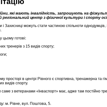
ітацію
ійни, які мають інвалідність, запрошують на фізкуль
 регіональний центр з фізичної культури і спорту осі
 і Захисниці можуть стати частиною спільноти однодумців, 
.
у цьому готові:
них тренерів з 15 видів спорту;
оги;
му просторі в центрі Рівного є спортивна, тренажерна та гі
их видів спорту.
 саме з ветеранами «Інваспорт» має, адже там постійно тр
у: м. Рівне, вул. Поштова, 5.