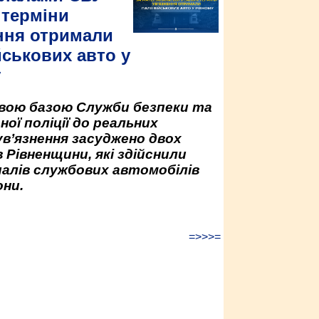
 терміни
ння отримали
йськових авто у
у
овою базою Служби безпеки та
ної поліції до реальних
ув’язнення засуджено двох
 Рівненщини, які здійснили
палів службових автомобілів
ни.
=>>>=