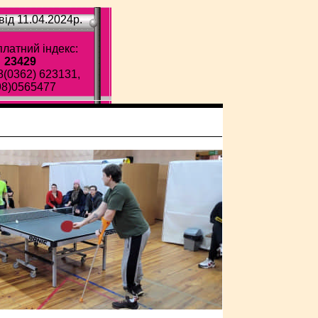
ід 11.04.2024p.
латний індекс:
23429
8(0362) 623131,
98)0565477