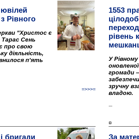
 ювілей
1553 пр
 з Рівного
цілодоб
переход
ркви "Христос є
рівень к
" Тарас Сень
мешкан
є про свою
ку діяльність,
У Рівном
внилося п'ять
оновленої 
громади –
забезпеч
зручну вз
=>>>=
владою.
...
¤
і бригади
За мате