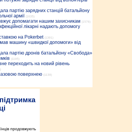
дала партію зарядних станцій батальйону
льчої армії
(1635)
довжує допомагати нашим захисникам
(1576)
інфекційної лікарні надають допомогу
 ставкою на Pokerbet
(1391)
римав машину «швидкої допомоги» від
дала партію дронів батальйону «Свобода»
ямків
(1195)
вне переходить на новий рівень
)
 газовою поверхнею
(1139)
підтримка
ці
аїнців продовжують