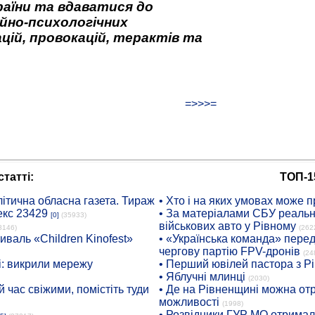
аїни та вдаватися до
йно-психологічних
цій, провокацій, терактів та
=>>>=
татті:
ТОП-1
ітична обласна газета. Тираж
• Хто і на яких умовах може п
екс 23429
• За матеріалами СБУ реальні
[0]
(35933)
військових авто у Рівному
8146)
(262
иваль «Children Kinofest»
• «Українська команда» пере
чергову партію FPV-дронів
(24
: викрили мережу
• Перший ювілей пастора з Р
• Яблучні млинці
(2030)
 час свіжими, помістіть туди
• Де на Рівненщині можна отр
можливості
(1998)
• Розвідники ГУР МО отримали