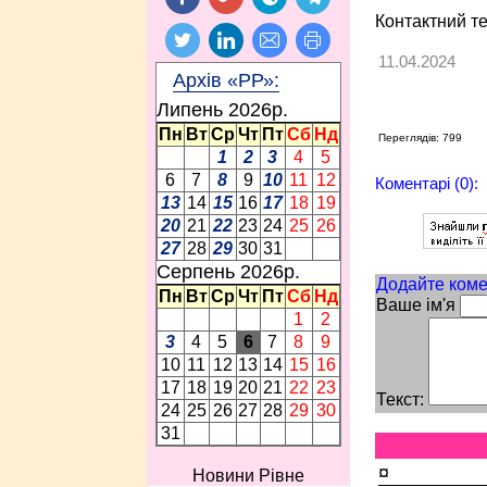
Контактний т
11.04.2024
Архів «РР»:
Липень 2026p.
Пн
Вт
Ср
Чт
Пт
Сб
Нд
Переглядів: 799
1
2
3
4
5
6
7
8
9
10
11
12
Коментарі (0):
13
14
15
16
17
18
19
20
21
22
23
24
25
26
27
28
29
30
31
Серпень 2026p.
Додайте коме
Пн
Вт
Ср
Чт
Пт
Сб
Нд
Ваше ім'я
1
2
3
4
5
6
7
8
9
10
11
12
13
14
15
16
17
18
19
20
21
22
23
Текст:
24
25
26
27
28
29
30
31
¤
Новини Рівне