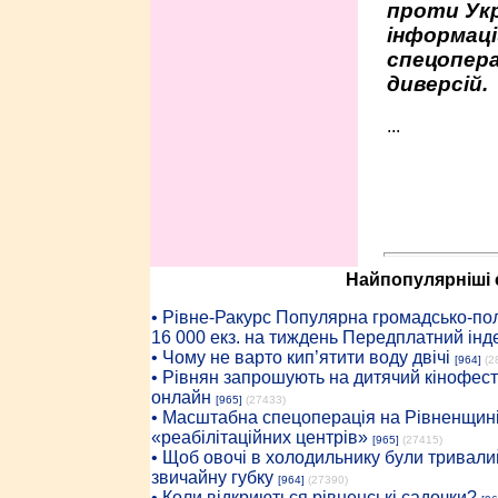
проти Укр
інформаці
спецопера
диверсій.
...
Найпопулярніші с
• Рiвне-Ракурс Популярна громадсько-пол
16 000 екз. на тиждень Передплатний інд
• Чому не варто кип’ятити воду двічі
[964]
(2
• Рівнян запрошують на дитячий кінофест
онлайн
[965]
(27433)
• Масштабна спецоперація на Рівненщині
«реабілітаційних центрів»
[965]
(27415)
• Щоб овочі в холодильнику були тривалий
звичайну губку
[964]
(27390)
• Коли відкриються рівненські садочки?