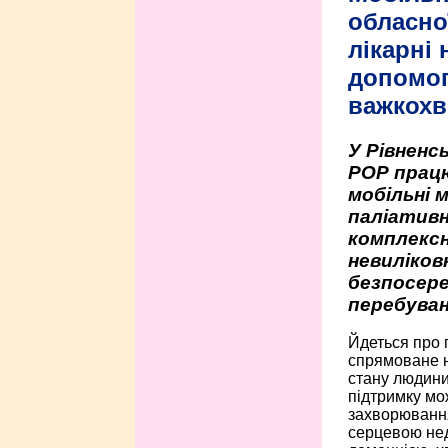
обласно
лікарні
допомо
важкохв
У Рівненсь
РОР працю
мобільні 
паліативн
комплексн
невиліко
безпосере
перебуван
Йдеться про 
спрямоване н
стану людини 
підтримку мо
захворюванням
серцевою нед