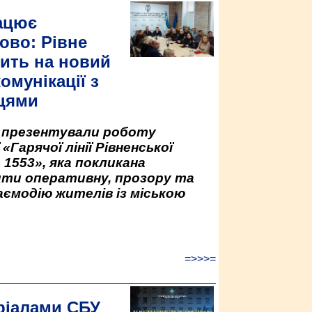
ацює
ово: Рівне
ить на новий
омунікації з
цями
у презентували роботу
«Гарячої лінії Рівненської
 1553», яка покликана
ити оперативну, прозору та
аємодію жителів із міською
=>>>=
ріалами СБУ