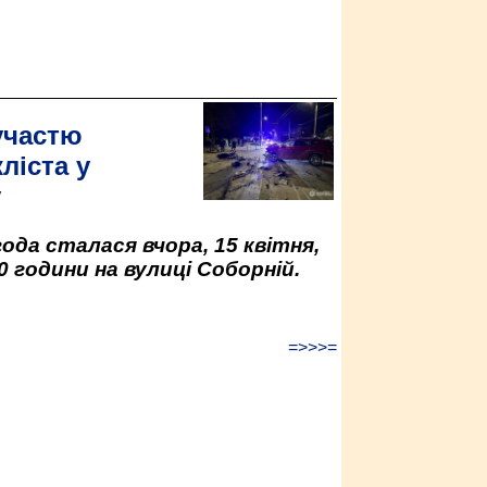
участю
ліста у
у
да сталася вчора, 15 квітня,
0 години на вулиці Соборній.
=>>>=