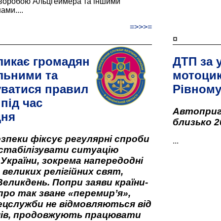
хворобою Альцгеймера та іншими
ами....
=>>>=
¤
ликає громадян
ДТП за 
льними та
мотоцик
ватися правил
Рівном
під час
Автоприго
дня
близько 2
зпеки фіксує регулярні спроби
...
стабілізувати ситуацію
 України, зокрема напередодні
 великих релігійних свят,
Великдень. Попри заяви країни-
про так зване «перемир’я»,
ецслужби не відмовляються від
нів, продовжують працювати