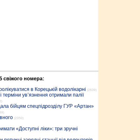
5 свіжого номера:
ролікуватися в Корецькій водолікарні
(2639)
 терміни ув’язнення отримали палії
2)
дала бійцям спецпідрозділу ГУР «Артан»
89)
івного
(2350)
имати «Доступні ліки»: три зручні
 потужні зарядні станції від волонтерів