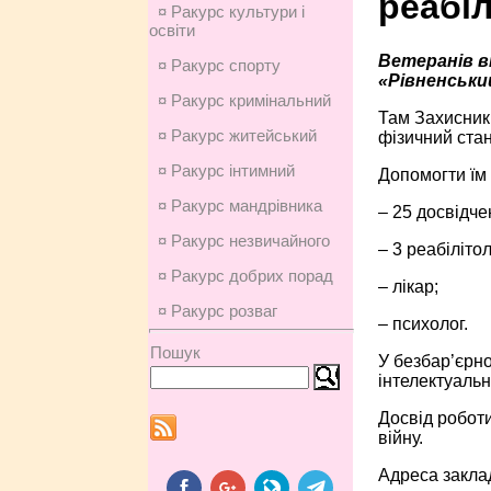
реабіл
¤ Ракурс культури і
освіти
Ветеранів в
¤ Ракурс спорту
«Рівненський
¤ Ракурс кримінальний
Там Захисники
¤ Ракурс житейський
фізичний стан
¤ Ракурс інтимний
Допомогти їм 
¤ Ракурс мандрівника
– 25 досвідче
¤ Ракурс незвичайного
– 3 реабілітол
¤ Ракурс добрих порад
– лікар;
¤ Ракурс розваг
– психолог.
Пошук
У безбар’єрно
інтелектуальн
Досвід роботи
війну.
Адреса заклад