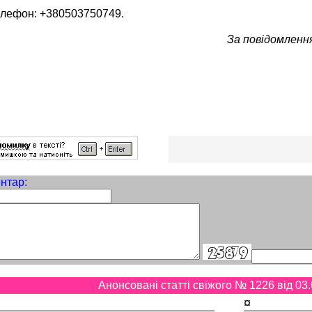
елефон: +380503750749.
За повідомлення
нтар:
Анонсовані статті свіжого № 1226 від 03.
¤