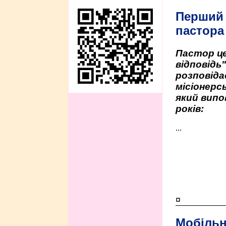
Перший
пастора
Пастор це
відповідь
розповіда
місіонерсь
який випо
років:
...
¤
Мобільн