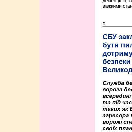
деменцією, 
важкими стан
¤
СБУ зак
бути пи
дотриму
безпеки 
Велико
Служба бе
ворога де
всередині
та під час
таких як 
агресора 
ворожі сп
своїх пла