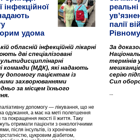
ї інфекційної
реальні
 надають
ув’язне
гу
палії ві
орим удома
Рівном
кій обласній інфекційній лікарні
За доказ
ють дві спеціалізовані
Національ
мультидисциплінарні
термінів 
і команди (МДК), які надають
мешканців
у допомогу пацієнтам із
серію під
вними захворюваннями
Сил оборо
дньо за місцем їхнього
...
ня.
паліативну допомогу — лікування, що не
а одужання, а має на меті полегшення
та покращення якості її життя. Таку
жуть отримати пацієнти з онкологічними
и, після інсультів, із хронічною
остатністю, цукровим діабетом,