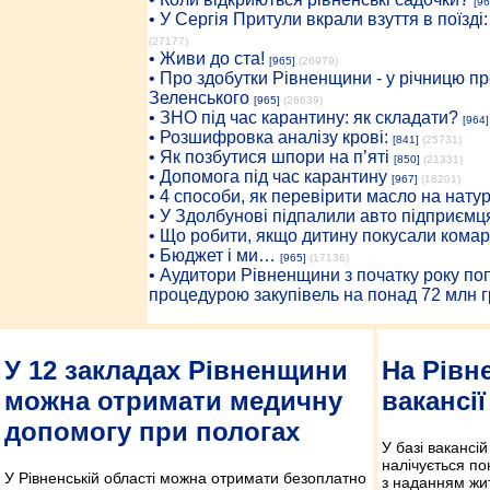
[96
• У Сергія Притули вкрали взуття в поїзді
(27177)
• Живи до ста!
[965]
(26979)
• Про здобутки Рівненщини - у річницю 
Зеленського
[965]
(26639)
• ЗНО під час карантину: як складати?
[964]
• Розшифровка аналізу крові:
[841]
(25731)
• Як позбутися шпори на п’яті
[850]
(21331)
• Допомога під час карантину
[967]
(18201)
• 4 способи, як перевірити масло на нату
• У Здолбунові підпалили авто підприємц
• Що робити, якщо дитину покусали комар
• Бюджет і ми…
[965]
(17136)
• Аудитори Рівненщини з початку року п
процедурою закупівель на понад 72 млн г
У 12 закладах Рівненщини
На Рівн
можна отримати медичну
вакансі
допомогу при пологах
У базі вакансі
налічується по
У Рівненській області можна отримати безоплатно
з наданням жи