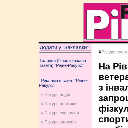
Додати у "Закладки"
#
Ракурс спорт
Головна (Просто цікава
На Рі
газета) "Рівне-Ракурс"
ветер
Реклама в газеті "Рівне-
з інва
Ракурс"
¤ Ракурс подій
запро
¤ Ракурс політики
фізку
¤ Ракурс економiки
спорт
¤ Ракурс здоров'я