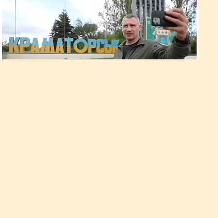
Кличко привіз трьом бригадам
на передову великі партії дронів
та старлінків
Також Кличко вручив нагороди захисникам. Про це він
повідомив у своєму Telegram-каналі