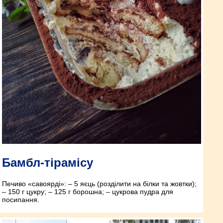
Бамбл-тірамісу
Печиво «савоярді»: – 5 яєць (розділити на білки та жовтки);
– 150 г цукру; – 125 г борошна; – цукрова пудра для
посипання.