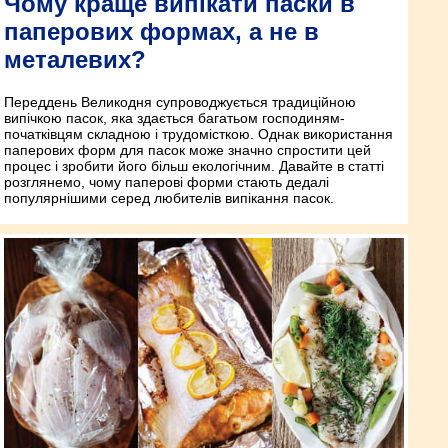
Чому краще випікати паски в
паперових формах, а не в
металевих?
Переддень Великодня супроводжується традиційною
випічкою пасок, яка здається багатьом господиням-
початківцям складною і трудомісткою. Однак використання
паперових форм для пасок може значно спростити цей
процес і зробити його більш екологічним. Давайте в статті
розглянемо, чому паперові форми стають дедалі
популярнішими серед любителів випікання пасок.