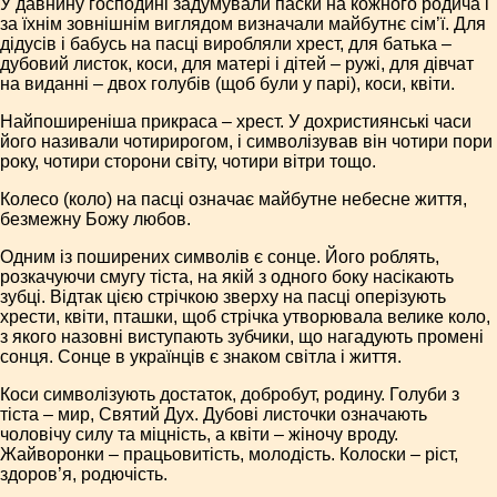
У давнину господині задумували паски на кожного родича і
за їхнім зовнішнім виглядом визначали майбутнє сім’ї. Для
дідусів і бабусь на пасці виробляли хрест, для батька –
дубовий листок, коси, для матері і дітей – ружі, для дівчат
на виданні – двох голубів (щоб були у парі), коси, квіти.
Найпоширеніша прикраса – хрест. У дохристиянські часи
його називали чотирирогом, і символізував він чотири пори
року, чотири сторони світу, чотири вітри тощо.
Колесо (коло) на пасці означає майбутне небесне життя,
безмежну Божу любов.
Одним із поширених символів є сонце. Його роблять,
розкачуючи смугу тіста, на якій з одного боку насікають
зубці. Відтак цією стрічкою зверху на пасці оперізують
хрести, квіти, пташки, щоб стрічка утворювала велике коло,
з якого назовні виступають зубчики, що нагадують промені
сонця. Сонце в українців є знаком світла і життя.
Коси символізують достаток, добробут, родину. Голуби з
тіста – мир, Святий Дух. Дубові листочки означають
чоловічу силу та міцність, а квіти – жіночу вроду.
Жайворонки – працьовитість, молодість. Колоски – ріст,
здоров’я, родючість.