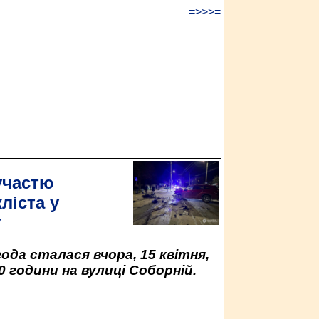
=>>>=
участю
ліста у
у
да сталася вчора, 15 квітня,
0 години на вулиці Соборній.