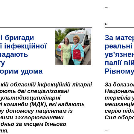
...
¤
і бригади
За мате
ї інфекційної
реальні
 надають
ув’язне
гу
палії ві
орим удома
Рівном
кій обласній інфекційній лікарні
За доказ
ють дві спеціалізовані
Національ
мультидисциплінарні
термінів 
і команди (МДК), які надають
мешканців
у допомогу пацієнтам із
серію під
вними захворюваннями
Сил оборо
дньо за місцем їхнього
...
ня.