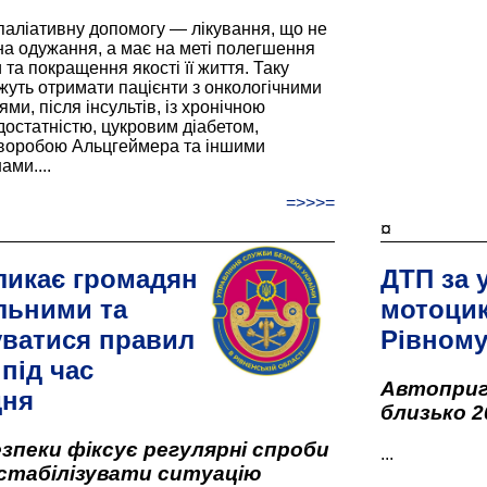
паліативну допомогу — лікування, що не
а одужання, а має на меті полегшення
та покращення якості її життя. Таку
жуть отримати пацієнти з онкологічними
и, після інсультів, із хронічною
остатністю, цукровим діабетом,
хворобою Альцгеймера та іншими
ами....
=>>>=
¤
ликає громадян
ДТП за 
льними та
мотоцик
ватися правил
Рівном
під час
Автоприго
дня
близько 2
зпеки фіксує регулярні спроби
...
стабілізувати ситуацію