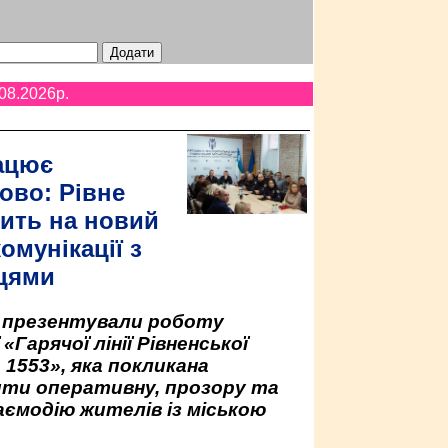
08.2026p.
ацює
ово: Рівне
ить на новий
омунікації з
цями
у презентували роботу
«Гарячої лінії Рівненської
 1553», яка покликана
ити оперативну, прозору та
аємодію жителів із міською