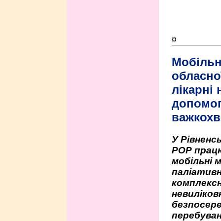
¤
Мобільн
обласно
лікарні
допомо
важкохв
У Рівненсь
РОР працю
мобільні 
паліативн
комплексн
невиліко
безпосере
перебуван