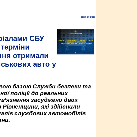
=>>>=
ріалами СБУ
 терміни
ння отримали
йськових авто у
у
овою базою Служби безпеки та
ної поліції до реальних
ув’язнення засуджено двох
 Рівненщини, які здійснили
палів службових автомобілів
ни.