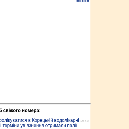
=>>>=
5 свіжого номера:
ролікуватися в Корецькій водолікарні
(2661)
 терміни ув’язнення отримали палії