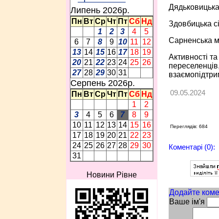
Дядьковицька 
Липень 2026p.
Пн
Вт
Ср
Чт
Пт
Сб
Нд
Здовбицька сі
1
2
3
4
5
Сарненська м
6
7
8
9
10
11
12
13
14
15
16
17
18
19
Активності та
20
21
22
23
24
25
26
переселенців,
27
28
29
30
31
взаємопідтрим
Серпень 2026p.
09.05.2024
Пн
Вт
Ср
Чт
Пт
Сб
Нд
1
2
3
4
5
6
7
8
9
10
11
12
13
14
15
16
Переглядів: 684
17
18
19
20
21
22
23
24
25
26
27
28
29
30
Коментарі (0):
31
Новини Рівне
Додайте коме
Ваше ім'я