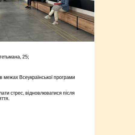
гетьмана, 25;
 в ­межах Всеукраїнської програми
ати стрес, відновлюватися після
ття.