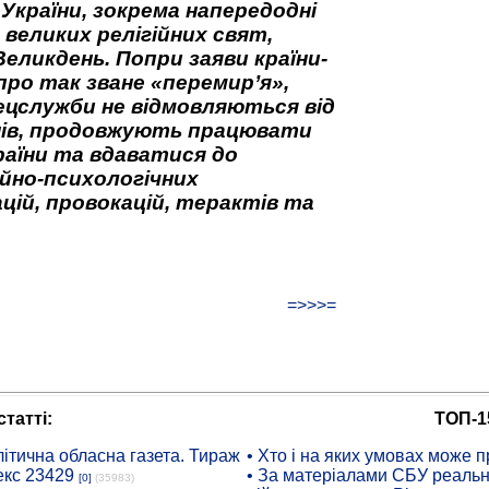
 України, зокрема напередодні
 великих релігійних свят,
Великдень. Попри заяви країни-
про так зване «перемир’я»,
ецслужби не відмовляються від
нів, продовжують працювати
аїни та вдаватися до
йно-психологічних
цій, провокацій, терактів та
=>>>=
татті:
ТОП-1
ітична обласна газета. Тираж
• Хто і на яких умовах може п
екс 23429
• За матеріалами СБУ реальні
[0]
(35983)