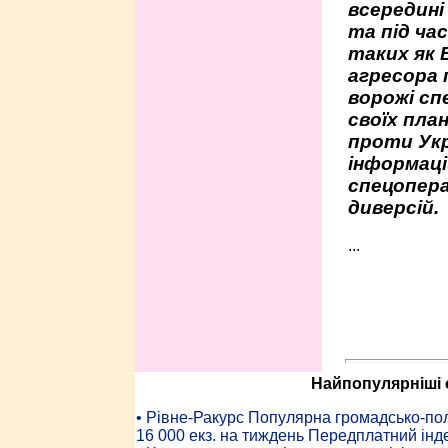
всередині
та під час
таких як 
агресора 
ворожі сп
своїх пла
проти Укр
інформаці
спецопера
диверсій.
...
Найпопулярніші с
• Рiвне-Ракурс Популярна громадсько-пол
16 000 екз. на тиждень Передплатний інд