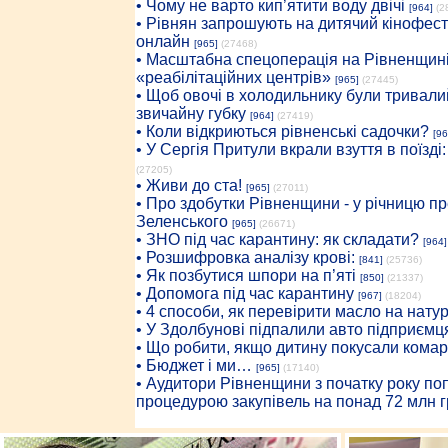
• Чому не варто кип’ятити воду двічі
[964]
(2
• Рівнян запрошують на дитячий кінофест
онлайн
[965]
(27468)
• Масштабна спецоперація на Рівненщині
«реабілітаційних центрів»
[965]
(27445)
• Щоб овочі в холодильнику були тривалий
звичайну губку
[964]
(27419)
• Коли відкриються рівненські садочки?
[96
• У Сергія Притули вкрали взуття в поїзді
(27205)
• Живи до ста!
[965]
(27011)
• Про здобутки Рівненщини - у річницю 
Зеленського
[965]
(26671)
• ЗНО під час карантину: як складати?
[964]
• Розшифровка аналізу крові:
[841]
(25736)
• Як позбутися шпори на п’яті
[850]
(21337)
• Допомога під час карантину
[967]
(18204)
• 4 способи, як перевірити масло на нату
• У Здолбунові підпалили авто підприємц
• Що робити, якщо дитину покусали комар
• Бюджет і ми…
[965]
(17140)
• Аудитори Рівненщини з початку року п
процедурою закупівель на понад 72 млн г