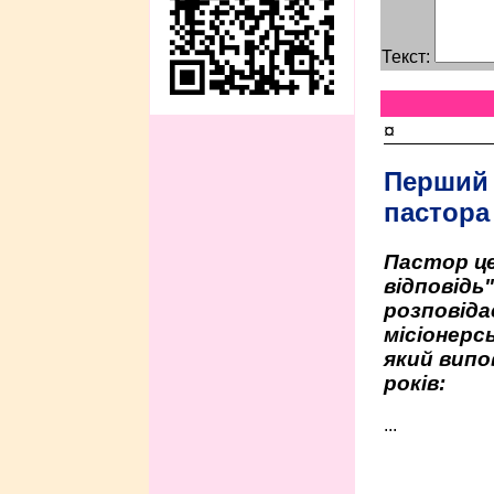
Текст:
¤
Перший
пастора
Пастор це
відповідь
розповіда
місіонерсь
який випо
років:
...