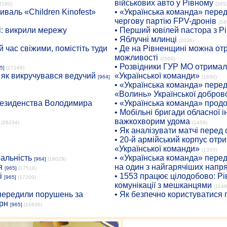
військових авто у Рівному
8180)
(265
иваль «Children Kinofest»
• «Українська команда» пере
чергову партію FPV-дронів
(24
: викрили мережу
• Перший ювілей пастора з Р
• Яблучні млинці
(2036)
 час свіжими, помістіть туди
• Де на Рівненщині можна отр
можливості
(2000)
• Розвідники ГУР МО отримали
5]
(27248)
: як викручувався ведучий
«Української команди»
[964]
(1650)
• «Українська команда» пере
«Волинь» Української доброво
президенства Володимира
• «Українська команда» про
• Мобільні бригади обласної 
важкохворим удома
(26234)
(1459)
• Як аналізувати матчі перед
• 20-й армійський корпус от
«Української команди»
(1333)
ральність
• «Українська команда» пере
[964]
(18029)
я
на один з найгарячіших напр
[965]
(17518)
і
• 1553 працює цілодобово: Рі
[965]
(17209)
комунікації з мешканцями
(1149
опередили порушень за
• Як безпечно користуватися
рн
[965]
(16836)