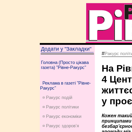
Додати у "Закладки"
#
Ракурс політ
Головна (Просто цікава
На Рі
газета) "Рівне-Ракурс"
4 Цен
Реклама в газеті "Рівне-
життєс
Ракурс"
¤ Ракурс подій
у проє
¤ Ракурс політики
Кожен таки
¤ Ракурс економiки
принципами
¤ Ракурс здоров'я
безбар’єрно
громади міг