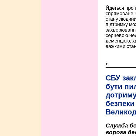
Йдеться про 
спрямоване н
стану людини 
підтримку мо
захворюванням
серцевою нед
деменцією, 
важкими стан
¤
СБУ зак
бути пи
дотриму
безпеки 
Велико
Служба бе
ворога де