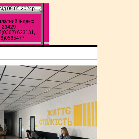
ід 09.05.2024p.
латний індекс:
23429
8(0362) 623131,
98)0565477