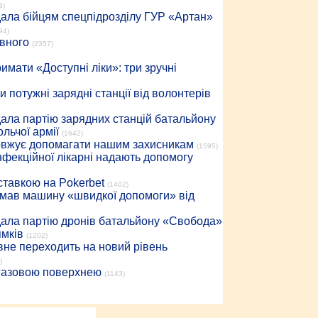
3)
дала бійцям спецпідрозділу ГУР «Артан»
94)
івного
(2357)
имати «Доступні ліки»: три зручні
 потужні зарядні станції від волонтерів
дала партію зарядних станцій батальйону
льчої армії
(1642)
довжує допомагати нашим захисникам
(1595)
інфекційної лікарні надають допомогу
 ставкою на Pokerbet
(1402)
римав машину «швидкої допомоги» від
дала партію дронів батальйону «Свобода»
ямків
(1202)
вне переходить на новий рівень
)
 газовою поверхнею
(1143)