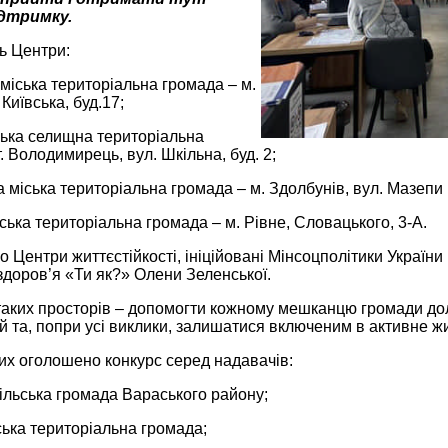
ідтримку.
ь Центри:
міська територіальна громада – м.
Київська, буд.17;
ка селищна територіальна
. Володимирець, вул. Шкільна, буд. 2;
 міська територіальна громада – м. Здолбунів, вул. Мазепи 
ська територіальна громада – м. Рівне, Словацького, 3-А.
 Центри життєстійкості, ініційовані Мінсоцполітики України
доров’я «Ти як?» Олени Зеленської.
таких просторів – допомогти кожному мешканцю громади дол
й та, попри усі виклики, залишатися включеним в активне жи
их оголошено конкурс серед надавачів:
ільська громада Вараського району;
ька територіальна громада;