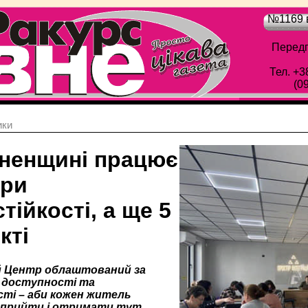
№1169 в
Передп
Тел. +3
(0
ики
вненщині працює
три
тійкості, а ще 5
кті
й Центр облаштований за
 доступності та
сті – аби кожен житель
 прийти і отримати тут