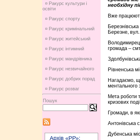
¤ Ракурс культури і
необхідну п
освіти
Вже працюют
¤ Ракурс спорту
Березнівська 
¤ Ракурс кримінальний
Березне, вул. 
¤ Ракурс житейський
Володимирець
громада – смт
¤ Ракурс інтимний
¤ Ракурс мандрівника
Здолбунівська
¤ Ракурс незвичайного
Рівненська мі
¤ Ракурс добрих порад
Нагадаємо, що
ментального з
¤ Ракурс розваг
Мета роботи 
Пошук
кризових поді
Громади, в як
Антонівська с
Дубенська міс
Архів «РР»: