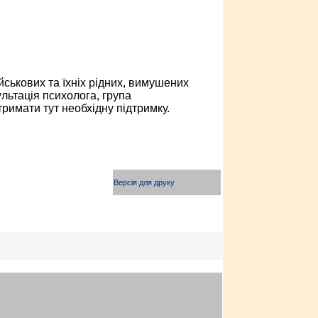
ійськових та їхніх рідних, вимушених
ультація психолога, група
римати тут необхідну підтримку.
Версія для друку