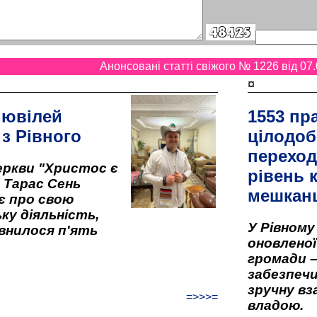
Анонсовані статті свіжого № 1226 від 07.
¤
 ювілей
1553 пр
 з Рівного
цілодоб
переход
ркви "Христос є
рівень к
" Тарас Сень
мешкан
є про свою
ку діяльність,
У Рівном
внилося п'ять
оновленої 
громади –
забезпеч
зручну вз
=>>>=
владою.