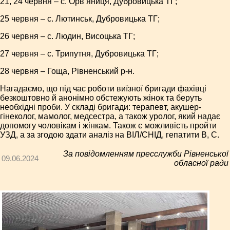
21, 24 червня – с. Орв’яниця, Дубровицька ТГ;
25 червня – с. Лютинськ, Дубровицька ТГ;
26 червня – с. Людин, Висоцька ТГ;
27 червня – с. Трипутня, Дубровицька ТГ;
28 червня – Гоща, Рівненський р-н.
Нагадаємо, що під час роботи виїзної бригади фахівці
безкоштовно й анонімно обстежують жінок та беруть
необхідні проби. У складі бригади: терапевт, акушер-
гінеколог, мамолог, медсестра, а також уролог, який надає
допомогу чоловікам і жінкам. Також є можливість пройти
УЗД, а за згодою здати аналіз на ВІЛ/СНІД, гепатити В, С.
За повідомленням пресслужби Рівненської
09.06.2024
обласної ради