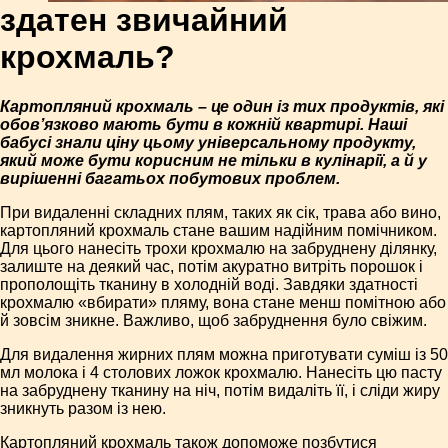
здатен звичайний
крохмаль?
Картопляний крохмаль – це один із тих продуктів, які
обов’язково мають бути в кожній квартирі. Наші
бабусі знали ціну цьому універсальному продукту,
який може бути корисним не тільки в кулінарії, а й у
вирішенні багатьох побутових проблем.
При видаленні складних плям, таких як сік, трава або вино,
картопляний крохмаль стане вашим надійним помічником.
Для цього нанесіть трохи крохмалю на забруднену ділянку,
залиште на деякий час, потім акуратно витріть порошок і
прополощіть тканину в холодній воді. Завдяки здатності
крохмалю «вбирати» пляму, вона стане менш помітною або
й зовсім зникне. Важливо, щоб забруднення було свіжим.
Для видалення жирних плям можна приготувати суміш із 50
мл молока і 4 столових ложок крохмалю. Нанесіть цю пасту
на забруднену тканину на ніч, потім видаліть її, і сліди жиру
зникнуть разом із нею.
Картопляний крохмаль також допоможе позбутися