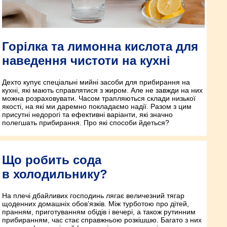
Горілка та лимонна кислота для
наведення чистоти на кухні
Дехто купує спеціальні мийні засоби для прибирання на
кухні, які мають справлятися з жиром. Але не завжди на них
можна розраховувати. Часом трапляються склади низької
якості, на які ми даремно покладаємо надії. Разом з цим
присутні недорогі та ефективні варіанти, які значно
полегшать прибирання. Про які способи йдеться?
Що робить сода
в холодильнику?
На плечі дбайливих господинь лягає величезний тягар
щоденних домашніх обов’язків. Між турботою про дітей,
пранням, приготуванням обідів і вечері, а також рутинним
прибиранням, час стає справжньою розкішшю. Багато з них