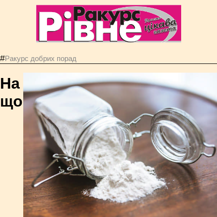
#
Ракурс добрих порад
На
що