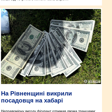
На Рівненщині викрили
посадовця на хабарі
Неправомірну вигоду фігурант отримав двома траншами: