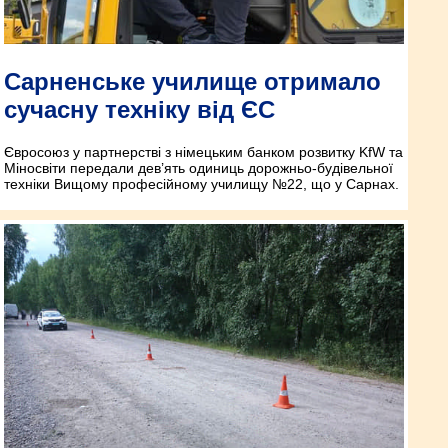
Сарненське училище отримало
сучасну техніку від ЄС
Євросоюз у партнерстві з німецьким банком розвитку KfW та
Міносвіти передали дев’ять одиниць дорожньо-будівельної
техніки Вищому професійному училищу №22, що у Сарнах.