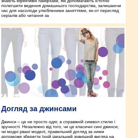
знають ефективні лайфхаки, які допомагають істотно
полегшити ведення домашнього господарства, залишаючи
час для насолоди улюбленими заняттями, як-от перегляд
серіалів або читання за
Догляд за джинсами
Джинси – це не просто одяг, а справжній символ стилю і
зручності. Незалежно від того, чи це класичні сині джинси,
чи модні рвані моделі, правильний догляд за ними
допоможе зберегти їхній ідеальний зовнішній вигляд на