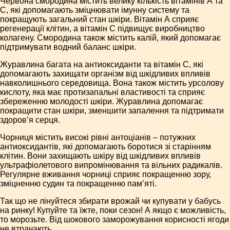
Червона смородина містить велику кількість вітамінів А та
С, які допомагають зміцнювати імунну систему та
покращують загальний стан шкіри. Вітамін А сприяє
регенерації клітин, а вітамін С підвищує виробництво
колагену. Смородина також містить калій, який допомагає
підтримувати водний баланс шкіри.
Журавлина багата на антиоксиданти та вітамін С, які
допомагають захищати організм від шкідливих впливів
навколишнього середовища. Вона також містить урсолову
кислоту, яка має протизапальні властивості та сприяє
збереженню молодості шкіри. Журавлина допомагає
покращити стан шкіри, зменшити запалення та підтримати
здоров’я серця.
Чорниця містить високі рівні антоціанів – потужних
антиоксидантів, які допомагають боротися зі старінням
клітин. Вони захищають шкіру від шкідливих впливів
ультрафіолетового випромінювання та вільних радикалів.
Регулярне вживання чорниці сприяє покращенню зору,
зміцненню судин та покращенню пам’яті.
Так що не лінуйтеся збирати врожай чи купувати у бабусь
на ринку! Купуйте та їжте, поки сезон! А якщо є можливість,
то морозьте. Від шокового заморожування корисності ягоди
не втрачають.