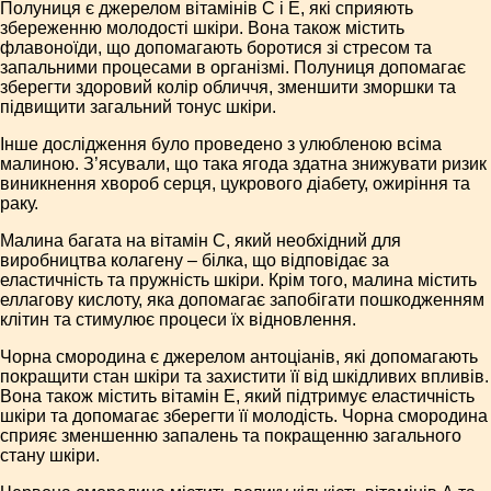
Полуниця є джерелом вітамінів С і Е, які сприяють
збереженню молодості шкіри. Вона також містить
флавоноїди, що допомагають боротися зі стресом та
запальними процесами в організмі. Полуниця допомагає
зберегти здоровий колір обличчя, зменшити зморшки та
підвищити загальний тонус шкіри.
Інше дослідження було проведено з улюбленою всіма
малиною. З’ясували, що така ягода здатна знижувати ризик
виникнення хвороб серця, цукрового діабету, ожиріння та
раку.
Малина багата на вітамін С, який необхідний для
виробництва колагену – білка, що відповідає за
еластичність та пружність шкіри. Крім того, малина містить
еллагову кислоту, яка допомагає запобігати пошкодженням
клітин та стимулює процеси їх відновлення.
Чорна смородина є джерелом антоціанів, які допомагають
покращити стан шкіри та захистити її від шкідливих впливів.
Вона також містить вітамін Е, який підтримує еластичність
шкіри та допомагає зберегти її молодість. Чорна смородина
сприяє зменшенню запалень та покращенню загального
стану шкіри.