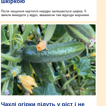
шкіркою
Після чищення картоплі нерідко залишається шкірка. Її
звикли викидати у відро, вважаючи такі відходи марними.
Чахлі огірки підуть у ріст і не