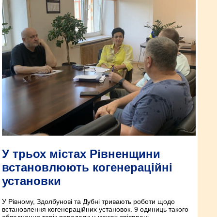
У трьох містах Рівненщини
встановлюють когенераційні
установки
У Рівному, Здолбунові та Дубні тривають роботи щодо
встановлення когенераційних установок. 9 одиниць такого
обладнання торік передали у межах співпраці