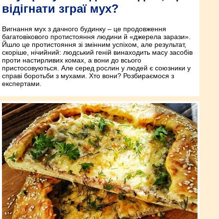
відігнати зграї мух?
Вигнання мух з дачного будинку – це продовження
багатовікового протистояння людини й «джерела зарази».
Йшло це протистояння зі змінним успіхом, але результат,
скоріше, нічийний: людський геній винаходить масу засобів
проти настирливих комах, а вони до всього
пристосовуються. Але серед рослин у людей є союзники у
справі боротьби з мухами. Хто вони? Розбираємося з
експертами.