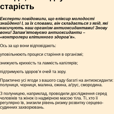
старість
Експерти повідомили, що еліксир молодості
знайдено! І, за їх словами, він складається з ягід, які
насичують наш організм антиоксидантами! Знову
вони! Запам’ятовуємо антиоксиданти –
«контролери клітинного здоров’я».
Ось за що вони відповідають:
уповільнюють процеси старіння в організмі;
знижують крихкість та ламкість капілярів;
підтримують здоров’я очей та зору.
Практично усі ягоди з вашого саду багаті на антиоксиданти:
полуниця, чорниця, малина, ожина, аґрус, смородина.
З полуницею, наприклад, проводили дослідження серед
чоловіків та жінок із надмірною масою тіла. Ті, хто її
регулярно їв, знизили рівень ризику розвитку серцево-
судинних захворювань.