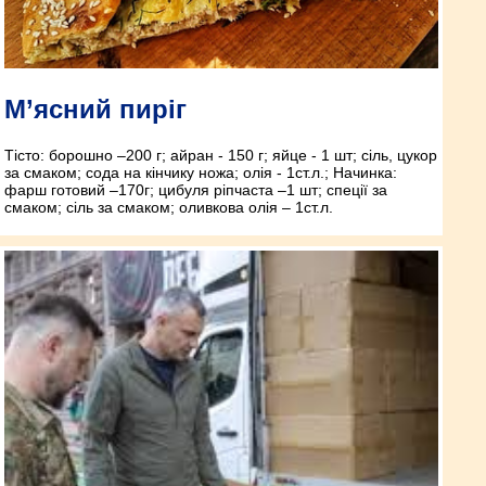
М’ясний пиріг
Тісто: борошно –200 г; айран - 150 г; яйце - 1 шт; сіль, цукор
за смаком; сода на кінчику ножа; олія - 1ст.л.; Начинка:
фарш готовий –170г; цибуля ріпчаста –1 шт; спеції за
смаком; сіль за смаком; оливкова олія – 1ст.л.