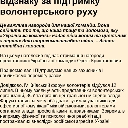
відзнаку за підтримку
волонтерського руху
Це важлива нагорода для нашої команди. Вона
свідчить про те, що наша праця та допомога, яку
«Українська команда» надає військовим та цивільним
з перших днів широкомасштабної війни, – дійсно
потрібна і корисна.
На цьому наголосив під час отримання нагороди
представник «Української команди» Орест Криштафович.
Працюємо далі! Підтримуємо наших захисників і
наближаємо перемогу разом!
Довідково. IV Київський форум волонтерів відбувся 12
липня. В ньому взяли участь представники волонтерських
організацій, ЗСУ та органів центральної і місцевої влади.
Форум ставив за мету об’єднати зусилля учасників для
ефективної комунікації між військовими, волонтерами,
органами влади, профспілками та правниками. Зокрема, в
напрямку фізичної та психологічної реабілітації
постраждалих внаслідок російської агресії в Україні.