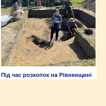
Під час розкопок на Рівненщині
віднайшли споруду X століття
Контури господарської будівлі орієнтовно X століття виявили
під час археологічних досліджень на території культурно-
археологічного центру «Пере­сопниця».