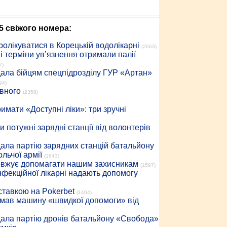
5 свіжого номера:
ролікуватися в Корецькій водолікарні
(2663)
 терміни ув’язнення отримали палії
7)
дала бійцям спецпідрозділу ГУР «Артан»
94)
івного
(2358)
имати «Доступні ліки»: три зручні
 потужні зарядні станції від волонтерів
дала партію зарядних станцій батальйону
льчої армії
(1643)
довжує допомагати нашим захисникам
(1597)
інфекційної лікарні надають допомогу
 ставкою на Pokerbet
(1404)
римав машину «швидкої допомоги» від
дала партію дронів батальйону «Свобода»