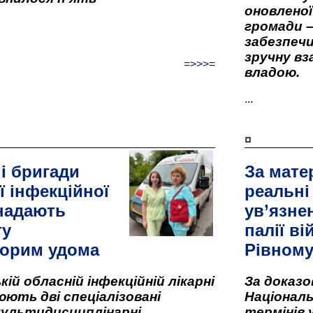
оновленої 
громади –
забезпеч
зручну вз
=>>>=
владою.
...
¤
і бригади
За мате
ї інфекційної
реальні
 надають
ув’язне
гу
палії ві
орим удома
Рівном
кій обласній інфекційній лікарні
За доказ
ють дві спеціалізовані
Національ
мультидисциплінарні
термінів 