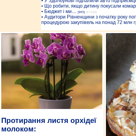
• У Здолбунові підпалили авто підприємц
• Що робити, якщо дитину покусали комар
• Бюджет і ми…
[965]
(17140)
• Аудитори Рівненщини з початку року п
процедурою закупівель на понад 72 млн г
Протирання листя орхідеї
молоком: