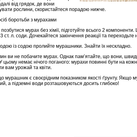
одалі від грядок, де вони
увати рослини, скористайтеся порадою нижче.
сіб боротьби з мурахами
 позбутися мурах без хімії, підготуйте всього 2 компоненти. 
3 ст. л. соди. Дочекайтеся закінчення реакції та переходьте н
одою із содою пролийте мурашники. Знайти їх нескладно.
ин ви не побачите мурах. Однак пам’ятайте, що вони, швидш
 цьому немає нічого поганого: мурахи повинні бути на кожні
и вам урожай та квіти.
о мурашник є своєрідним показником якості ґрунту. Якщо м
ий, а підземні води розташовуються досить глибоко!