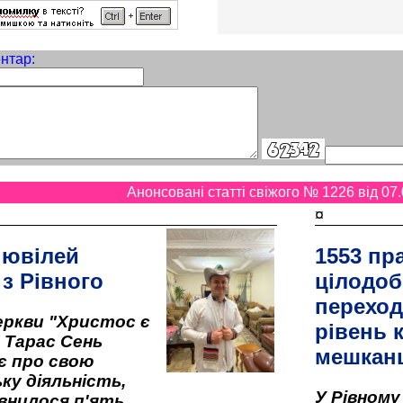
нтар:
Анонсовані статті свіжого № 1226 від 07.
¤
 ювілей
1553 пр
 з Рівного
цілодоб
переход
ркви "Христос є
рівень к
" Тарас Сень
мешкан
є про свою
ку діяльність,
У Рівном
внилося п'ять