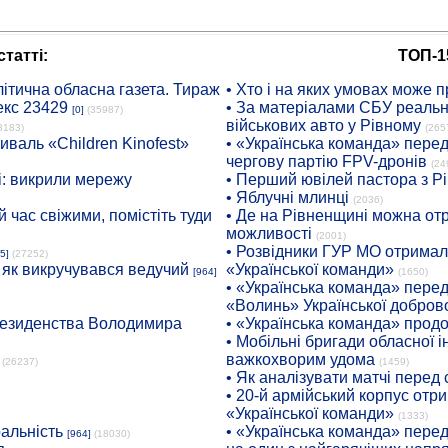
татті:
ТОП-1
ітична обласна газета. Тираж
• Хто і на яких умовах може п
екс 23429
• За матеріалами СБУ реальні
[0]
(35987)
військових авто у Рівному
8183)
(265
иваль «Children Kinofest»
• «Українська команда» пере
чергову партію FPV-дронів
(24
: викрили мережу
• Перший ювілей пастора з Р
• Яблучні млинці
(2036)
 час свіжими, помістіть туди
• Де на Рівненщині можна отр
можливості
(2001)
• Розвідники ГУР МО отримали
5]
(27252)
: як викручувався ведучий
«Української команди»
[964]
(1650)
• «Українська команда» пере
«Волинь» Української доброво
президенства Володимира
• «Українська команда» про
• Мобільні бригади обласної 
важкохворим удома
(26237)
(1459)
• Як аналізувати матчі перед
• 20-й армійський корпус от
«Української команди»
(1333)
ральність
• «Українська команда» пере
[964]
(18030)