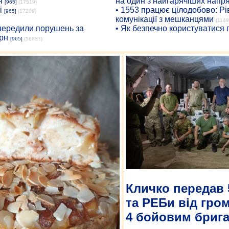
я
на один з найгарячіших напр
[965]
(17519)
і
• 1553 працює цілодобово: Рі
[965]
(17209)
комунікації з мешканцями
(1149
опередили порушень за
• Як безпечно користуватися
рн
[965]
(16837)
Кличко передав 
та РЕБи від гро
4 бойовим бриг