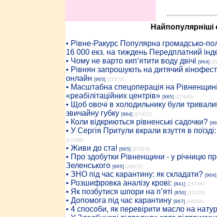
Найпопулярніші с
• Рiвне-Ракурс Популярна громадсько-пол
16 000 екз. на тиждень Передплатний інд
• Чому не варто кип’ятити воду двічі
[964]
(2
• Рівнян запрошують на дитячий кінофест
онлайн
[965]
(27473)
• Масштабна спецоперація на Рівненщині
«реабілітаційних центрів»
[965]
(27449)
• Щоб овочі в холодильнику були тривалий
звичайну губку
[964]
(27422)
• Коли відкриються рівненські садочки?
[96
• У Сергія Притули вкрали взуття в поїзді
(27208)
• Живи до ста!
[965]
(27015)
• Про здобутки Рівненщини - у річницю 
Зеленського
[965]
(26675)
• ЗНО під час карантину: як складати?
[964]
• Розшифровка аналізу крові:
[841]
(25736)
• Як позбутися шпори на п’яті
[850]
(21338)
• Допомога під час карантину
[967]
(18204)
• 4 способи, як перевірити масло на нату