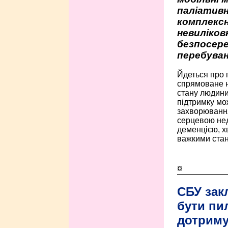
паліативн
комплексн
невиліко
безпосере
перебуван
Йдеться про 
спрямоване н
стану людини 
підтримку мо
захворюванням
серцевою нед
деменцією, 
важкими стан
¤
СБУ зак
бути пи
дотриму