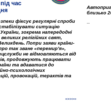
під час
Автоприго
дня
близько 2
зпеки фіксує регулярні спроби
...
стабілізувати ситуацію
 України, зокрема напередодні
 великих релігійних свят,
Великдень. Попри заяви країни-
про так зване «перемир’я»,
ецслужби не відмовляються від
нів, продовжують працювати
аїни та вдаватися до
йно-психологічних
цій, провокацій, терактів та
=>>>=