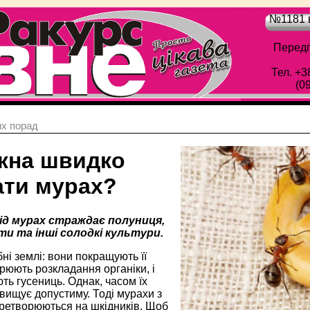
№1181 в
Передп
Тел. +3
(0
х порад
жна швидко
ати мурах?
ід мурах страждає полуниця,
ти та інші солодкі культури.
ні землі: вони покращують її
орюють розкладання органіки, і
ть гусениць. Однак, часом їх
евищує допустиму. Тоді мурахи з
еретворюються на шкідників. Щоб