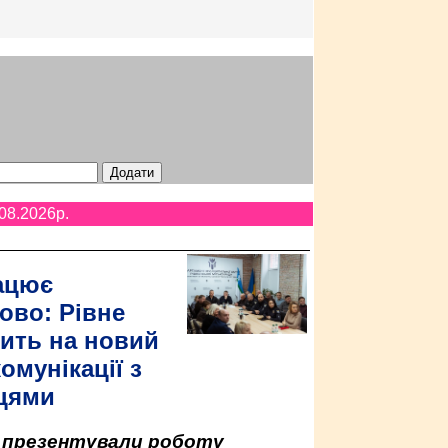
08.2026p.
ацює
ово: Рівне
ить на новий
омунікації з
цями
у презентували роботу