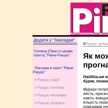
Додати у "Закладки"
#
Ракурс добри
Головна (Просто цікава
Як мо
газета) "Рівне-Ракурс"
прогн
Реклама в газеті "Рівне-
Ракурс"
Найбільше в
¤ Ракурс подій
буряк, тома
¤ Ракурс політики
Мурахи потріб
якість, приск
¤ Ракурс економiки
навіть знищую
кількість пер
¤ Ракурс здоров'я
помічників п