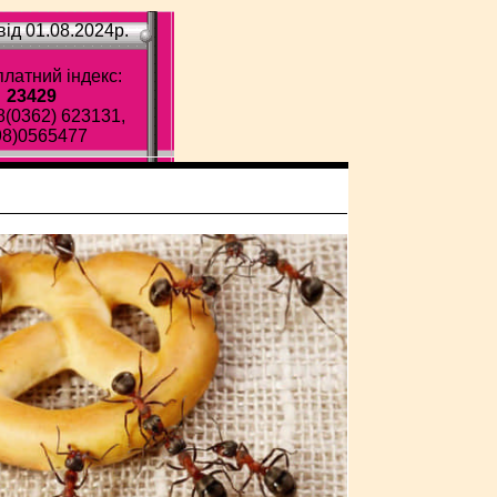
ід 01.08.2024p.
латний індекс:
23429
8(0362) 623131,
98)0565477