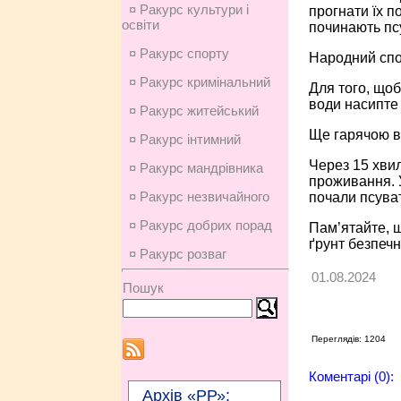
¤ Ракурс культури і
прогнати їх п
освіти
починають пс
¤ Ракурс спорту
Народний спо
¤ Ракурс кримінальний
Для того, щоб
води насипте 
¤ Ракурс житейський
Ще гарячою в
¤ Ракурс інтимний
Через 15 хвил
¤ Ракурс мандрівника
проживання. У
¤ Ракурс незвичайного
почали псуват
¤ Ракурс добрих порад
Пам’ятайте, щ
ґрунт безпечн
¤ Ракурс розваг
01.08.2024
Пошук
Переглядів: 1204
Коментарі (0):
Архів «РР»: