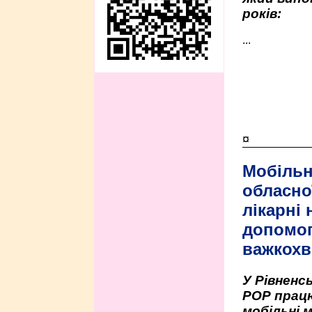
років:
...
¤
Мобільн
обласно
лікарні
допомо
важкохв
У Рівненсь
РОР працю
мобільні 