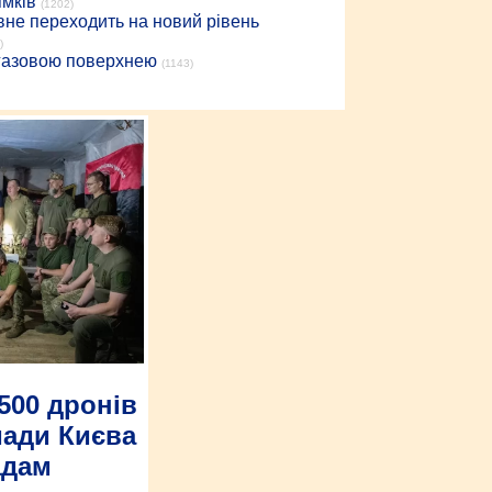
ямків
(1202)
вне переходить на новий рівень
)
 газовою поверхнею
(1143)
500 дронів
мади Києва
адам