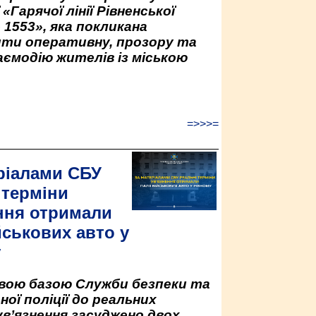
«Гарячої лінії Рівненської
 1553», яка покликана
ити оперативну, прозору та
аємодію жителів із міською
=>>>=
ріалами СБУ
 терміни
ння отримали
йськових авто у
у
овою базою Служби безпеки та
ної поліції до реальних
ув’язнення засуджено двох