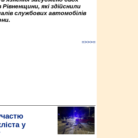
 Рівненщини, які здійснили
палів службових автомобілів
ни.
=>>>=
участю
ліста у
у