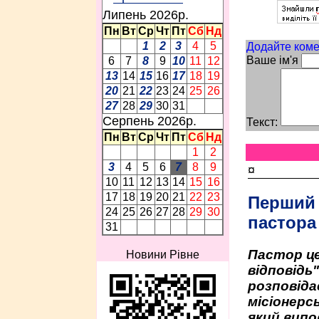
Липень 2026p.
Пн
Вт
Ср
Чт
Пт
Сб
Нд
1
2
3
4
5
Додайте коме
Ваше ім'я
6
7
8
9
10
11
12
13
14
15
16
17
18
19
20
21
22
23
24
25
26
27
28
29
30
31
Серпень 2026p.
Текст:
Пн
Вт
Ср
Чт
Пт
Сб
Нд
1
2
3
4
5
6
7
8
9
¤
10
11
12
13
14
15
16
17
18
19
20
21
22
23
Перший
24
25
26
27
28
29
30
пастора
31
Пастор це
Новини Рівне
відповідь
розповіда
місіонерсь
який випо