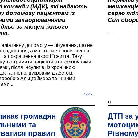
і команди (МДК), які надають
мешканців
у допомогу пацієнтам із
серію під
вними захворюваннями
Сил оборо
дньо за місцем їхнього
...
ня.
паліативну допомогу — лікування, що не
а одужання, а має на меті полегшення
та покращення якості її життя. Таку
жуть отримати пацієнти з онкологічними
и, після інсультів, із хронічною
остатністю, цукровим діабетом,
хворобою Альцгеймера та іншими
ами....
=>>>=
¤
ликає громадян
ДТП за 
льними та
мотоцик
ватися правил
Рівном