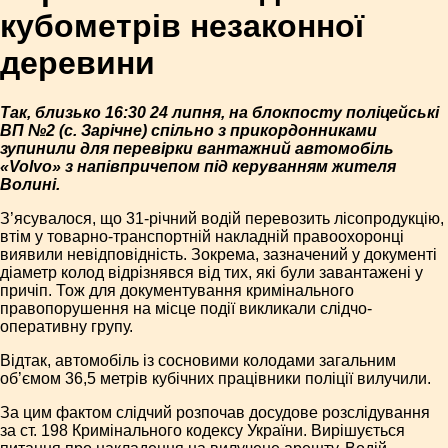
кубометрів незаконної
деревини
Так, близько 16:30 24 липня, на блокпосту поліцейські
ВП №2 (с. Зарічне) спільно з прикордонниками
зупинили для перевірки вантажний автомобіль
«Volvo» з напівпричепом під керуванням жителя
Волині.
З’ясувалося, що 31-річний водій перевозить лісопродукцію,
втім у товарно-транспортній накладній правоохоронці
виявили невідповідність. Зокрема, зазначений у документі
діаметр колод відрізнявся від тих, які були завантажені у
причіп. Тож для документування кримінального
правопорушення на місце події викликали слідчо-
оперативну групу.
Відтак, автомобіль із сосновими колодами загальним
об’ємом 36,5 метрів кубічних працівники поліції вилучили.
За цим фактом слідчий розпочав досудове розслідування
за ст. 198 Кримінального кодексу України. Вирішується