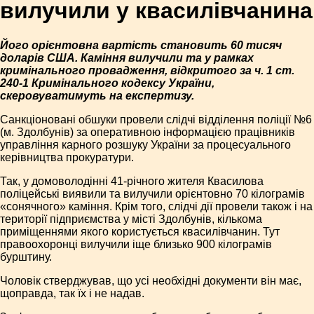
вилучили у квасилівчанина
Його орієнтовна вартість становить 60 тисяч
доларів США. Каміння вилучили та у рамках
кримінального провадження, відкритого за ч. 1 ст.
240-1 Кримінального кодексу України,
скеровуватимуть на експертизу.
Санкціоновані обшуки провели слідчі відділення поліції №6
(м. Здолбунів) за оперативною інформацією працівників
управління карного розшуку України за процесуального
керівництва прокуратури.
Так, у домоволодінні 41-річного жителя Квасилова
поліцейські виявили та вилучили орієнтовно 70 кілограмів
«сонячного» каміння. Крім того, слідчі дії провели також і на
території підприємства у місті Здолбунів, кількома
приміщеннями якого користується квасилівчанин. Тут
правоохоронці вилучили іще близько 900 кілограмів
бурштину.
Чоловік стверджував, що усі необхідні документи він має,
щоправда, так їх і не надав.