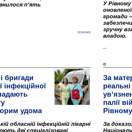
У Рівном
внилося п'ять
оновленої 
громади –
забезпеч
зручну вз
=>>>=
владою.
...
¤
і бригади
За мате
ї інфекційної
реальні
 надають
ув’язне
гу
палії ві
орим удома
Рівном
кій обласній інфекційній лікарні
За доказ
ють дві спеціалізовані
Національ