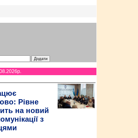
08.2026p.
ацює
ово: Рівне
ить на новий
омунікації з
цями