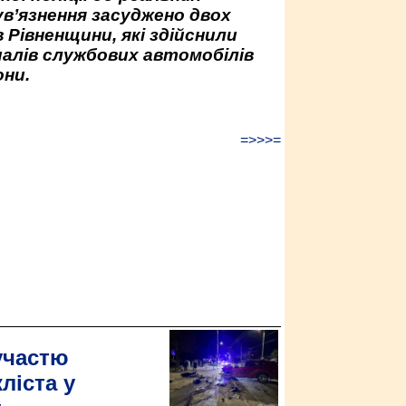
ув’язнення засуджено двох
 Рівненщини, які здійснили
палів службових автомобілів
ни.
=>>>=
участю
ліста у