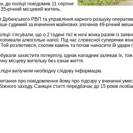
, до поліції повідомив 11 серпня
 35-річний місцевий житель.
 Дубенського РВП та управління карного розшуку оператив
іше судимий за вчинення майнових злочинів 49-річний меш
ліції з’ясували, що о 2 годині тієї ж ночі жінка разом із за
зпивали алкогольні напої. Під час словесної суперечки жін
Той розлютився, схопив камінь та почав наносити їй удари п
бували захистити потерпілу, однак нападник залякав їх, тож 
чну місцеву жительку без ознак життя.
 слідчі вилучили необхідну слідову інформацію.
итання про повідомлення йому про підозру у вчиненні умисно
іжного заходу. Санкція статті передбачає до 15 років позба