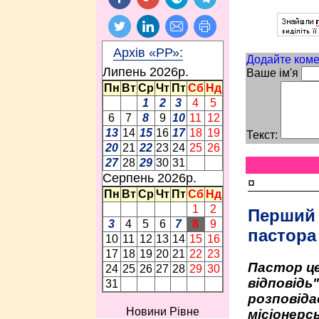
Архів «РР»:
Додайте коме
Липень 2026p.
Ваше ім'я
Пн
Вт
Ср
Чт
Пт
Сб
Нд
1
2
3
4
5
6
7
8
9
10
11
12
13
14
15
16
17
18
19
Текст:
20
21
22
23
24
25
26
27
28
29
30
31
Серпень 2026p.
¤
Пн
Вт
Ср
Чт
Пт
Сб
Нд
1
2
Перший
3
4
5
6
7
8
9
пастора
10
11
12
13
14
15
16
17
18
19
20
21
22
23
Пастор це
24
25
26
27
28
29
30
відповідь
31
розповіда
Новини Рівне
місіонерсь