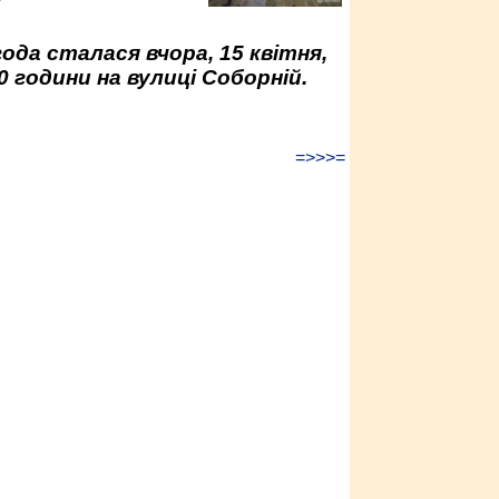
у
да сталася вчора, 15 квітня,
0 години на вулиці Соборній.
=>>>=