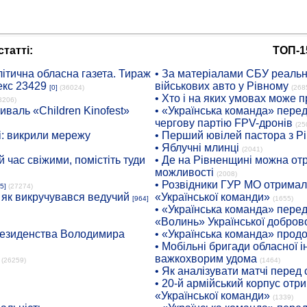
татті:
ТОП-1
ітична обласна газета. Тираж
• За матеріалами СБУ реальні
екс 23429
військових авто у Рівному
[0]
(36024)
(268
• Хто і на яких умовах може п
8206)
иваль «Children Kinofest»
• «Українська команда» пере
чергову партію FPV-дронів
(25
: викрили мережу
• Перший ювілей пастора з Р
• Яблучні млинці
(2041)
 час свіжими, помістіть туди
• Де на Рівненщині можна отр
можливості
(2008)
• Розвідники ГУР МО отримали
5]
(27274)
: як викручувався ведучий
«Української команди»
[964]
(1655)
• «Українська команда» пере
«Волинь» Української доброво
президенства Володимира
• «Українська команда» про
• Мобільні бригади обласної 
важкохворим удома
(26259)
(1464)
• Як аналізувати матчі перед
• 20-й армійський корпус от
«Української команди»
(1339)