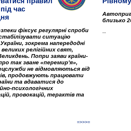
ватися правил
Рівном
під час
Автоприго
дня
близько 2
зпеки фіксує регулярні спроби
...
стабілізувати ситуацію
 України, зокрема напередодні
 великих релігійних свят,
Великдень. Попри заяви країни-
про так зване «перемир’я»,
ецслужби не відмовляються від
нів, продовжують працювати
аїни та вдаватися до
йно-психологічних
цій, провокацій, терактів та
=>>>=