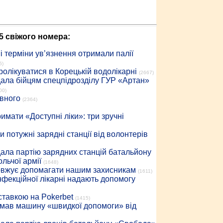
5 свіжого номера:
 терміни ув’язнення отримали палії
5)
ролікуватися в Корецькій водолікарні
(2667)
дала бійцям спецпідрозділу ГУР «Артан»
00)
івного
(2364)
имати «Доступні ліки»: три зручні
 потужні зарядні станції від волонтерів
дала партію зарядних станцій батальйону
льчої армії
(1648)
довжує допомагати нашим захисникам
(1611)
інфекційної лікарні надають допомогу
 ставкою на Pokerbet
(1415)
римав машину «швидкої допомоги» від