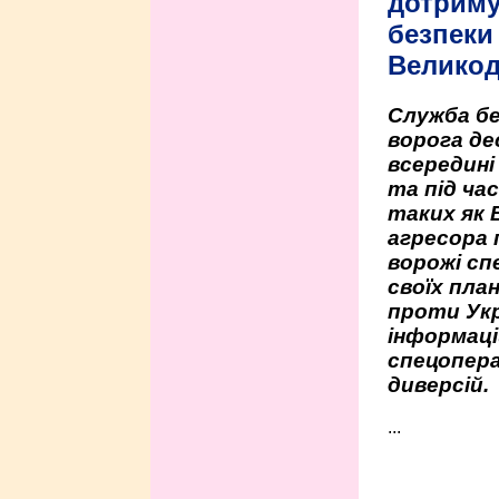
дотриму
безпеки 
Велико
Служба бе
ворога де
всередині
та під час
таких як 
агресора 
ворожі сп
своїх пла
проти Укр
інформаці
спецопера
диверсій.
...