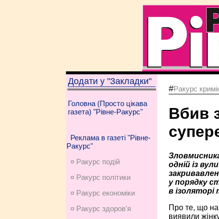
Додати у "Закладки"
#
Ракурс кримі
Головна (Просто цікава
Вбив 
газета) "Рівне-Ракурс"
супер
Реклама в газеті "Рівне-
Ракурс"
Зловмисника
¤ Ракурс подій
одній із вул
закривавлен
¤ Ракурс політики
у порядку ст
в ізоляторі
¤ Ракурс економiки
Про те, що на
¤ Ракурс здоров'я
виявили жінку