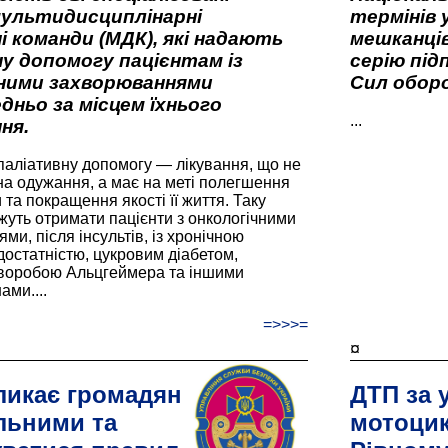
мультидисциплінарні
термінів 
і команди (МДК), які надають
мешканців
у допомогу пацієнтам із
серію під
вними захворюваннями
Сил оборо
дньо за місцем їхнього
...
ня.
паліативну допомогу — лікування, що не
а одужання, а має на меті полегшення
та покращення якості її життя. Таку
жуть отримати пацієнти з онкологічними
и, після інсультів, із хронічною
остатністю, цукровим діабетом,
хворобою Альцгеймера та іншими
ами....
=>>>=
¤
ликає громадян
ДТП за 
льними та
мотоцик