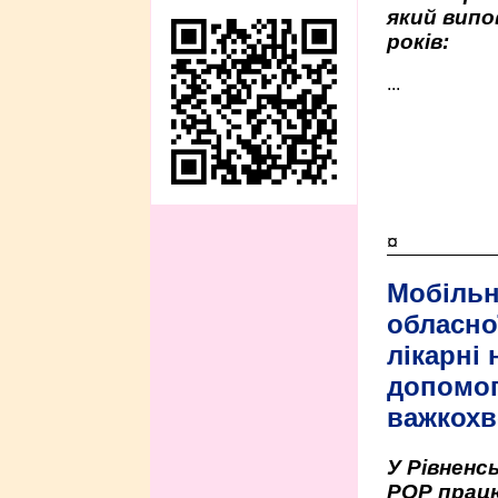
який випо
років:
...
¤
Мобільн
обласно
лікарні
допомо
важкохв
У Рівненсь
РОР працю