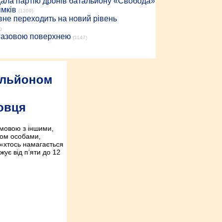
дала партію дронів батальйону «Свобода»
ямків
(1209)
вне переходить на новий рівень
)
 газовою поверхнею
(1147)
ільйоном
овця
мовою з іншими,
вом особами,
«хтось намагається
жує від п’яти до 12