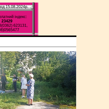
ід 15.08.2024p.
латний індекс:
23429
8(0362) 623131,
98)0565477