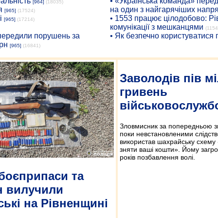
ральність
• «Українська команда» пере
[964]
(18035)
я
на один з найгарячіших напр
[965]
(17524)
і
• 1553 працює цілодобово: Рі
[965]
(17214)
комунікації з мешканцями
(1154
опередили порушень за
• Як безпечно користуватися
рн
[965]
(16841)
Заволодів пів м
гривень
військовослужб
Зловмисник за попередньою з
поки невстановленими слідст
використав шахрайську схему 
зняти ваші кошти». Йому загро
років позбавлення волі.
боєприпаси та
н вилучили
ські на Рівненщині