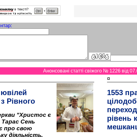
нтар:
Анонсовані статті свіжого № 1226 від 07.
¤
 ювілей
1553 пр
 з Рівного
цілодоб
переход
ркви "Христос є
рівень к
" Тарас Сень
мешкан
є про свою
ку діяльність,