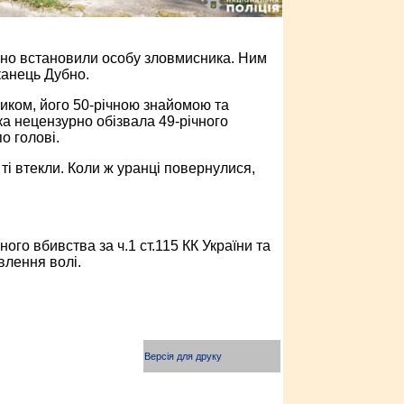
но встановили особу зловмисника. Ним
канець Дубно.
явником, його 50-річною знайомою та
ка нецензурно обізвала 49-річного
о голові.
ті втекли. Коли ж уранці повернулися,
го вбивства за ч.1 ст.115 КК України та
влення волі.
Версія для друку