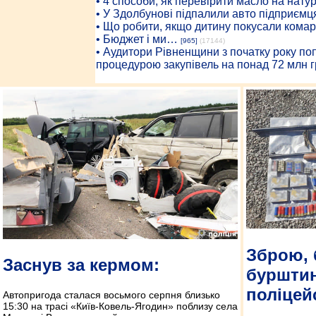
• 4 способи, як перевірити масло на нату
• У Здолбунові підпалили авто підприємц
• Що робити, якщо дитину покусали комар
• Бюджет і ми…
[965]
(17144)
• Аудитори Рівненщини з початку року п
процедурою закупівель на понад 72 млн г
Зброю, 
Заснув за кермом:
буршти
поліцей
Автопригода сталася восьмого серпня близько
15:30 на трасі «Київ-Ковель-Ягодин» поблизу села