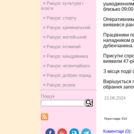
¤ Ракурс культури і
ушкодженнями
освіти
близько 09:00
¤ Ракурс спорту
Оперативники
виявився ран
¤ Ракурс кримінальний
Працівники по
¤ Ракурс житейський
нападником ро
дубенчанина. 
¤ Ракурс інтимний
Присутні спро
¤ Ракурс мандрівника
виявили 47-рі
¤ Ракурс незвичайного
З місця події
¤ Ракурс добрих порад
Вирішується п
¤ Ракурс розваг
обрання запоб
Пошук
15.08.2024
Переглядів: 810
Коментарі (0):