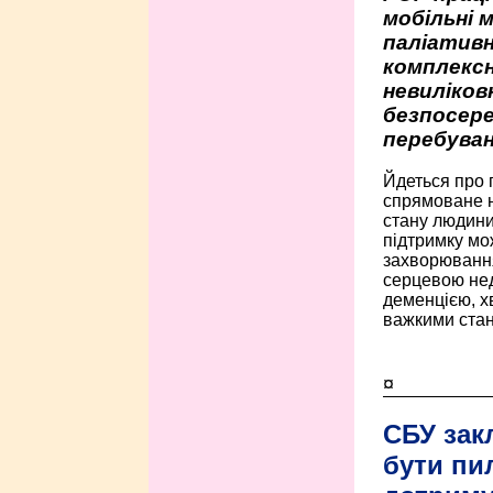
мобільні 
паліативн
комплексн
невиліко
безпосере
перебуван
Йдеться про 
спрямоване н
стану людини 
підтримку мо
захворюванням
серцевою нед
деменцією, 
важкими стан
¤
СБУ зак
бути пи