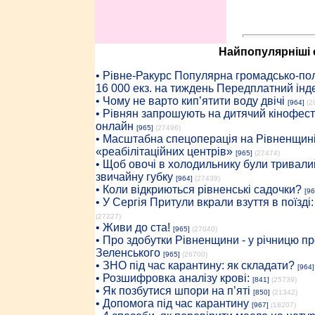
Найпопулярніші с
• Рiвне-Ракурс Популярна громадсько-пол
16 000 екз. на тиждень Передплатний інд
• Чому не варто кип’ятити воду двічі
[964]
(2
• Рівнян запрошують на дитячий кінофест
онлайн
[965]
(27496)
• Масштабна спецоперація на Рівненщині
«реабілітаційних центрів»
[965]
(27474)
• Щоб овочі в холодильнику були тривалий
звичайну губку
[964]
(27439)
• Коли відкриються рівненські садочки?
[96
• У Сергія Притули вкрали взуття в поїзді
(27227)
• Живи до ста!
[965]
(27040)
• Про здобутки Рівненщини - у річницю 
Зеленського
[965]
(26700)
• ЗНО під час карантину: як складати?
[964]
• Розшифровка аналізу крові:
[841]
(25739)
• Як позбутися шпори на п’яті
[850]
(21342)
• Допомога під час карантину
[967]
(18207)