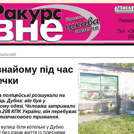
№1183 в
Передп
Тел. +3
(0
нальний
знайому під час
ечки
 поліцейські розшукали на
иць Дубна: він був у
ому одязі. Чоловіка затримали
.208 КПК України, він перебуває
 тимчасового тримання.
 вулиці біля котельні у Дубно
 без ознак життя із тілесними