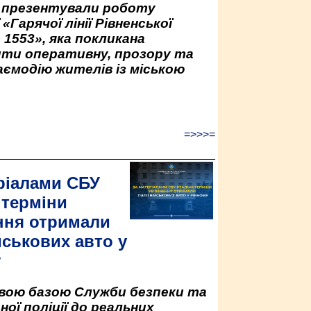
у презентували роботу
«Гарячої лінії Рівненської
 1553», яка покликана
ити оперативну, прозору та
аємодію жителів із міською
=>>>=
ріалами СБУ
 терміни
ння отримали
йськових авто у
у
овою базою Служби безпеки та
ної поліції до реальних