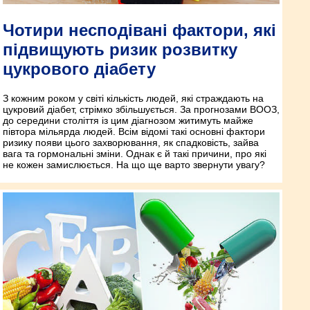
Чотири несподівані фактори, які
підвищують ризик розвитку
цукрового діабету
З кожним роком у світі кількість людей, які страждають на
цукровий діабет, стрімко збільшується. За прогнозами ВООЗ,
до середини століття із цим діагнозом житимуть майже
півтора мільярда людей. Всім відомі такі основні фактори
ризику появи цього захворювання, як спадковість, зайва
вага та гормональні зміни. Однак є й такі причини, про які
не кожен замислюється. На що ще варто звернути увагу?