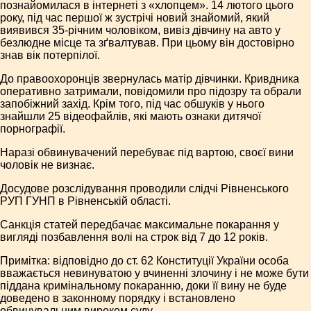
познайомилася в інтернеті з «хлопцем». 14 лютого цього
року, під час першої ж зустрічі новий знайомий, який
виявився 35-річним чоловіком, вивіз дівчину на авто у
безлюдне місце та зґвалтував. При цьому він достовірно
знав вік потерпілої.
До правоохоронців звернулась матір дівчинки. Кривдника
оперативно затримали, повідомили про підозру та обрали
запобіжний захід. Крім того, під час обшуків у нього
знайшли 25 відеофайлів, які мають ознаки дитячої
порнографії.
Наразі обвинувачений перебуває під вартою, своєї вини
чоловік не визнає.
Досудове розслідування проводили слідчі Рівненського
РУП ГУНП в Рівненській області.
Санкція статей передбачає максимальне покарання у
вигляді позбавлення волі на строк від 7 до 12 років.
Примітка: відповідно до ст. 62 Конституції України особа
вважається невинуватою у вчиненні злочину і не може бути
піддана кримінальному покаранню, доки її вину не буде
доведено в законному порядку і встановлено
обвинувальним вироком суду.