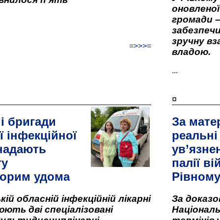
оновленої 
громади –
забезпеч
зручну вз
=>>>=
владою.
...
¤
і бригади
За мате
ї інфекційної
реальні
 надають
ув’язне
гу
палії ві
орим удома
Рівном
кій обласній інфекційній лікарні
За доказ
ють дві спеціалізовані
Національ