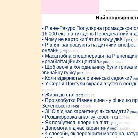
Найпопулярніші с
• Рiвне-Ракурс Популярна громадсько-пол
16 000 екз. на тиждень Передплатний інд
• Чому не варто кип’ятити воду двічі
[964]
(2
• Рівнян запрошують на дитячий кінофест
онлайн
[965]
(27489)
• Масштабна спецоперація на Рівненщині
«реабілітаційних центрів»
[965]
(27467)
• Щоб овочі в холодильнику були тривалий
звичайну губку
[964]
(27433)
• Коли відкриються рівненські садочки?
[96
• У Сергія Притули вкрали взуття в поїзді
(27222)
• Живи до ста!
[965]
(27034)
• Про здобутки Рівненщини - у річницю 
Зеленського
[965]
(26693)
• ЗНО під час карантину: як складати?
[964]
• Розшифровка аналізу крові:
[841]
(25738)
• Як позбутися шпори на п’яті
[850]
(21340)
• Допомога під час карантину
[967]
(18205)
• 4 способи, як перевірити масло на нату