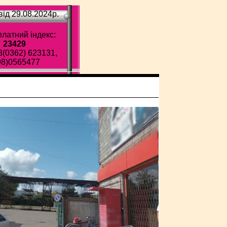
ід 29.08.2024p.
латний індекс:
23429
8(0362) 623131,
98)0565477