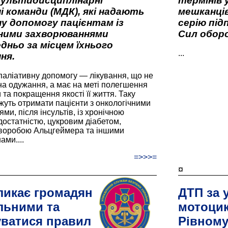
мультидисциплінарні
термінів 
і команди (МДК), які надають
мешканців
у допомогу пацієнтам із
серію під
вними захворюваннями
Сил оборо
дньо за місцем їхнього
...
ня.
паліативну допомогу — лікування, що не
а одужання, а має на меті полегшення
та покращення якості її життя. Таку
жуть отримати пацієнти з онкологічними
и, після інсультів, із хронічною
остатністю, цукровим діабетом,
хворобою Альцгеймера та іншими
ами....
=>>>=
¤
ликає громадян
ДТП за 
льними та
мотоцик
ватися правил
Рівном