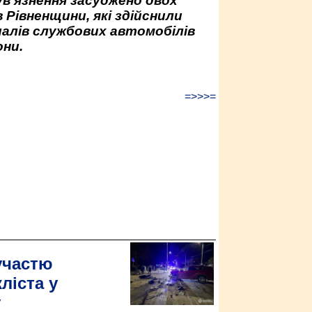
ув’язнення засуджено двох
 Рівненщини, які здійснили
палів службових автомобілів
ни.
=>>>=
участю
ліста у
у