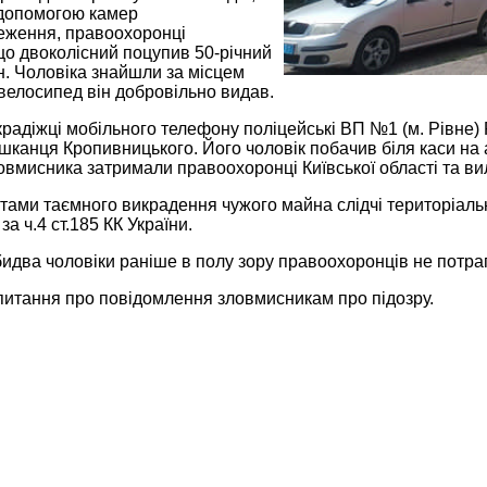
 допомогою камер
еження, правоохоронці
що двоколісний поцупив 50-річний
н. Чоловіка знайшли за місцем
велосипед він добровільно видав.
 крадіжці мобільного телефону поліцейські ВП №1 (м. Рівне
шканця Кропивницького. Його чоловік побачив біля каси на а
овмисника затримали правоохоронці Київської області та ви
ами таємного викрадення чужого майна слідчі територіальн
а ч.4 ст.185 КК України.
идва чоловіки раніше в полу зору правоохоронців не потра
питання про повідомлення зловмисникам про підозру.