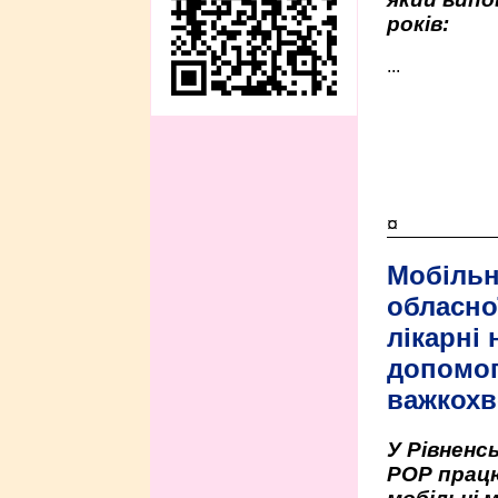
років:
...
¤
Мобільн
обласно
лікарні
допомо
важкохв
У Рівненсь
РОР працю