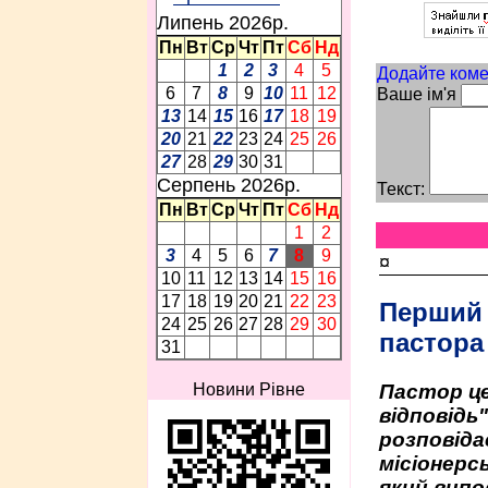
Липень 2026p.
Пн
Вт
Ср
Чт
Пт
Сб
Нд
1
2
3
4
5
Додайте коме
6
7
8
9
10
11
12
Ваше ім'я
13
14
15
16
17
18
19
20
21
22
23
24
25
26
27
28
29
30
31
Серпень 2026p.
Текст:
Пн
Вт
Ср
Чт
Пт
Сб
Нд
1
2
3
4
5
6
7
8
9
¤
10
11
12
13
14
15
16
17
18
19
20
21
22
23
Перший
24
25
26
27
28
29
30
пастора
31
Пастор це
Новини Рівне
відповідь
розповіда
місіонерсь
який випо