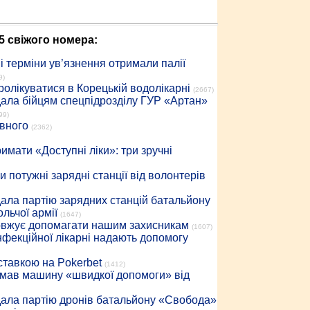
5 свіжого номера:
 терміни ув’язнення отримали палії
9)
ролікуватися в Корецькій водолікарні
(2667)
дала бійцям спецпідрозділу ГУР «Артан»
99)
івного
(2362)
имати «Доступні ліки»: три зручні
 потужні зарядні станції від волонтерів
дала партію зарядних станцій батальйону
льчої армії
(1647)
довжує допомагати нашим захисникам
(1607)
інфекційної лікарні надають допомогу
 ставкою на Pokerbet
(1412)
римав машину «швидкої допомоги» від
дала партію дронів батальйону «Свобода»