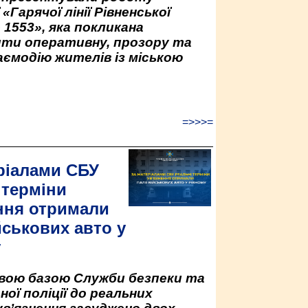
«Гарячої лінії Рівненської
 1553», яка покликана
ити оперативну, прозору та
аємодію жителів із міською
=>>>=
ріалами СБУ
 терміни
ння отримали
йськових авто у
у
овою базою Служби безпеки та
ної поліції до реальних