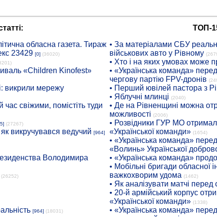
татті:
ТОП-1
ітична обласна газета. Тираж
• За матеріалами СБУ реальні
екс 23429
військових авто у Рівному
[0]
(36020)
(267
• Хто і на яких умовах може п
8201)
иваль «Children Kinofest»
• «Українська команда» пере
чергову партію FPV-дронів
(24
: викрили мережу
• Перший ювілей пастора з Р
• Яблучні млинці
(2040)
 час свіжими, помістіть туди
• Де на Рівненщині можна отр
можливості
(2006)
• Розвідники ГУР МО отримали
5]
(27267)
: як викручувався ведучий
«Української команди»
[964]
(1654)
• «Українська команда» пере
«Волинь» Української доброво
президенства Володимира
• «Українська команда» про
• Мобільні бригади обласної 
важкохворим удома
(26252)
(1462)
• Як аналізувати матчі перед
• 20-й армійський корпус от
«Української команди»
(1338)
ральність
• «Українська команда» пере
[964]
(18031)