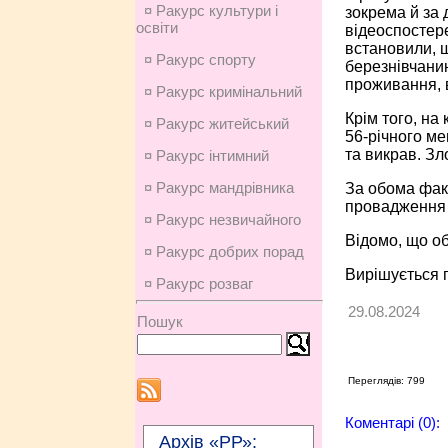
¤ Ракурс культури і
зокрема й за
освіти
відеоспостер
встановили, 
¤ Ракурс спорту
березнівчани
проживання, 
¤ Ракурс кримінальний
Крім того, на
¤ Ракурс житейський
56-річного ме
та викрав. Зл
¤ Ракурс інтимний
¤ Ракурс мандрівника
За обома факт
провадження з
¤ Ракурс незвичайного
Відомо, що об
¤ Ракурс добрих порад
Вирішується 
¤ Ракурс розваг
29.08.2024
Пошук
Переглядів: 799
Коментарі (0):
Архів «РР»: