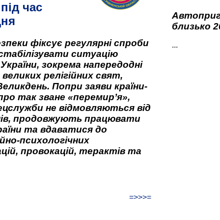
під час
Автоприго
дня
близько 2
зпеки фіксує регулярні спроби
...
стабілізувати ситуацію
 України, зокрема напередодні
 великих релігійних свят,
Великдень. Попри заяви країни-
про так зване «перемир’я»,
ецслужби не відмовляються від
нів, продовжують працювати
аїни та вдаватися до
йно-психологічних
цій, провокацій, терактів та
=>>>=