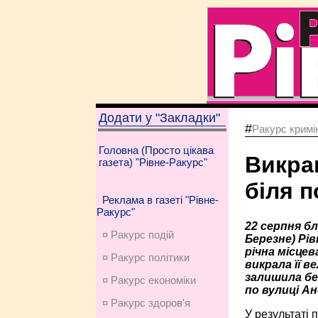
Додати у "Закладки"
#
Ракурс кримі
Головна (Просто цікава
Викра
газета) "Рівне-Ракурс"
біля 
Реклама в газеті "Рівне-
Ракурс"
22 серпня бл
¤ Ракурс подій
Березне) Рі
річна місце
¤ Ракурс політики
викрала її в
залишила бе
¤ Ракурс економiки
по вулиці Ан
¤ Ракурс здоров'я
У результаті 