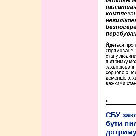
мобільні 
паліативн
комплексн
невиліко
безпосере
перебуван
Йдеться про 
спрямоване н
стану людини 
підтримку мо
захворюванням
серцевою нед
деменцією, 
важкими стан
¤
СБУ зак
бути пи
дотриму