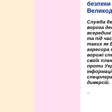
безпеки 
Велико
Служба бе
ворога де
всередині
та під час
таких як 
агресора 
ворожі сп
своїх пла
проти Укр
інформаці
спецопера
диверсій.
...