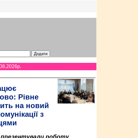
08.2026p.
ацює
ово: Рівне
ить на новий
омунікації з
цями
у презентували роботу