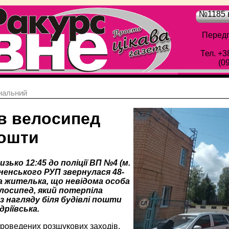
№1185 в
Передп
Тел. +3
(0
нальний
в велосипед
пошти
изько 12:45 до поліції ВП №4 (м.
вненського РУП звернулася 48-
ва жителька, що невідома особа
елосипед, який потерпіла
з нагляду біля будівлі пошти
дріївська.
проведених розшукових заходів,