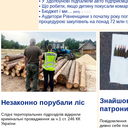
• У Здолбунові підпалили авто підприємц
• Що робити, якщо дитину покусали комар
• Бюджет і ми…
[965]
(17141)
• Аудитори Рівненщини з початку року п
процедурою закупівель на понад 72 млн г
Знайшов
Незаконно порубали ліс
патрони
Слідчі територіальних підрозділів відкрили
кримінальні провадження за ч.1 ст. 246 КК
Повідомлення п
України.
дивно себе пов