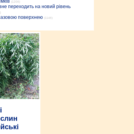
ямків
(1206)
вне переходить на новий рівень
)
 газовою поверхнею
(1146)
і
ослин
йські