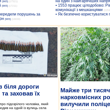
я
на один з найгарячіших напр
[965]
(17521)
і
• 1553 працює цілодобово: Рі
[965]
(17211)
комунікації з мешканцями
(1153
опередили порушень за
• Як безпечно користуватися
рн
[965]
(16839)
 біля дороги
Майже три тисяч
 та заховав їх
нарковмісних р
вилучили поліце
ро підозрілого чоловіка, який
одив на одній із вулиць села