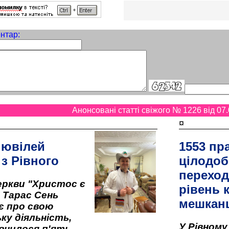
нтар:
Анонсовані статті свіжого № 1226 від 07.
¤
 ювілей
1553 пр
 з Рівного
цілодоб
переход
ркви "Христос є
рівень к
" Тарас Сень
мешкан
є про свою
ку діяльність,
У Рівном
внилося п'ять