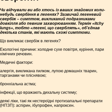
Чи відчували ви або хтось із ваших знайомих коли-
небудь свербіння в легенях? Зазвичай легеневий
свербіж – симптом, викликаний подразниками
довкілля або певним захворюванням. Термін «itchy
lungs», тобто «легені, що сверблять», об’єднав
декілька станів, які мають схожі симптоми.
Що викликає свербіж в легенях?
Екологічні причини: холодне сухе повітря, куріння, пари
хімічних речовин.
Медичні фактори:
алергія, викликана пилком, лупою домашніх тварин,
тарганами чи пліснявою;
бронхіальна астма;
інфекції, що вражають дихальну систему;
деякі ліки, такі як нестероїдні протизапальні препарати
(НПЗП): аспірин, ібупрофен, напроксен.