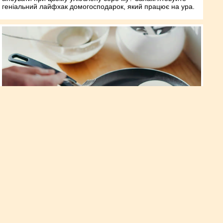
геніальний лайфхак домогосподарок, який працює на ура.
Кулінарна хитрість, завдяки якій
оладки не вбирають олію зі
сковороди
Будь-яка господиня запросто приготує дивовижне тісто на
оладки. А ось під час смаження часто виникає проблема.
Пишні й ароматні кружечки наскрізь просочуються жиром.