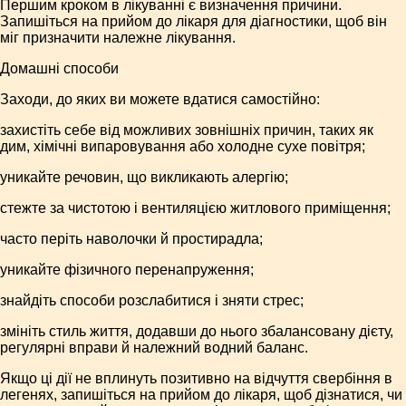
Першим кроком в лікуванні є визначення причини.
Запишіться на прийом до лікаря для діагностики, щоб він
міг призначити належне лікування.
Домашні способи
Заходи, до яких ви можете вдатися самостійно:
захистіть себе від можливих зовнішніх причин, таких як
дим, хімічні випаровування або холодне сухе повітря;
уникайте речовин, що викликають алергію;
стежте за чистотою і вентиляцією житлового приміщення;
часто періть наволочки й простирадла;
уникайте фізичного перенапруження;
знайдіть способи розслабитися і зняти стрес;
змініть стиль життя, додавши до нього збалансовану дієту,
регулярні вправи й належний водний баланс.
Якщо ці дії не вплинуть позитивно на відчуття свербіння в
легенях, запишіться на прийом до лікаря, щоб дізнатися, чи