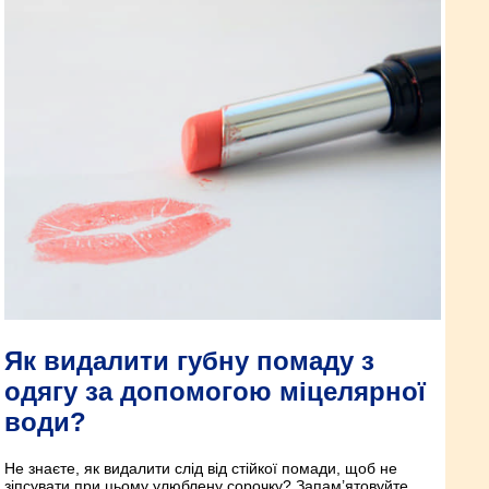
Як видалити губну помаду з
одягу за допомогою міцелярної
води?
Не знаєте, як видалити слід від стійкої помади, щоб не
зіпсувати при цьому улюблену сорочку? Запам’ятовуйте