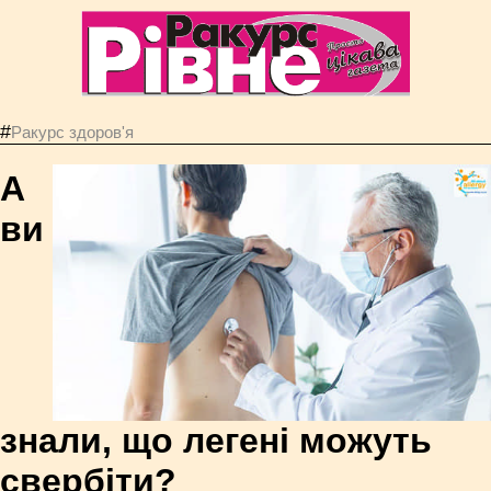
#
Ракурс здоров'я
А
ви
знали, що легені можуть
свербіти?