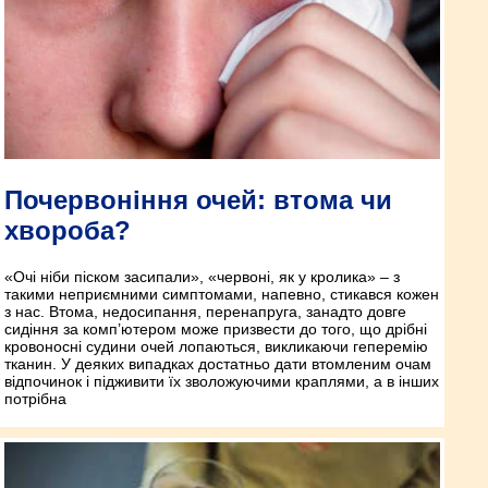
Почервоніння очей: втома чи
хвороба?
«Очі ніби піском засипали», «червоні, як у кролика» – з
такими неприємними симптомами, напевно, стикався кожен
з нас. Втома, недосипання, перенапруга, занадто довге
сидіння за комп’ютером може призвести до того, що дрібні
кровоносні судини очей лопаються, викликаючи геперемію
тканин. У деяких випадках достатньо дати втомленим очам
відпочинок і підживити їх зволожуючими краплями, а в інших
потрібна