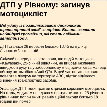
ДТП у Рівному: загинув
мотоцикліст
Від удару із позашляховиком двоколісний
транспортний засіб загорівся. Вогонь загасили
небайдужі громадяни, які стали свідками
автопригоди.
ДТП сталася 28 вересня близько 13:45 на вулиці
Льонокомбінатівській.
Слідчий попередньо встановив, що водій мотоцикла
«Kawasаki», 25-річний рівнянин, не вибрав безпечної
швидкості руху та у забороненому місці здійснював маневр
обгону автомобіля «Аudі Q7». В цей час позашляховик
повертав ліворуч на територію АЗС, відтак відбулося
зіткнення транспортних засобів.
Унаслідок ДТП тяжкі травми отримав керманич мотоцикла.
На жаль, медикам не вдалося врятувати життя 25-річного
рівнянина: попри вжиті реанімаційні заходи близько 18
години він помер.