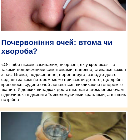
Почервоніння очей: втома чи
хвороба?
«Очі ніби піском засипали», «червоні, як у кролика» – з
такими неприємними симптомами, напевно, стикався кожен
з нас. Втома, недосипання, перенапруга, занадто довге
сидіння за комп’ютером може призвести до того, що дрібні
кровоносні судини очей лопаються, викликаючи геперемію
тканин. У деяких випадках достатньо дати втомленим очам
відпочинок і підживити їх зволожуючими краплями, а в інших
потрібна