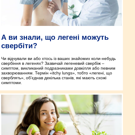
А ви знали, що легені можуть
свербіти?
Чи відчували ви або хтось із ваших знайомих коли-небудь
свербіння в легенях? Зазвичай легеневий свербіж –
симптом, викликаний подразниками довкілля або певним
захворюванням. Термін «itchy lungs», тобто «легені, що
сверблять», об’єднав декілька станів, які мають схожі
симптоми.