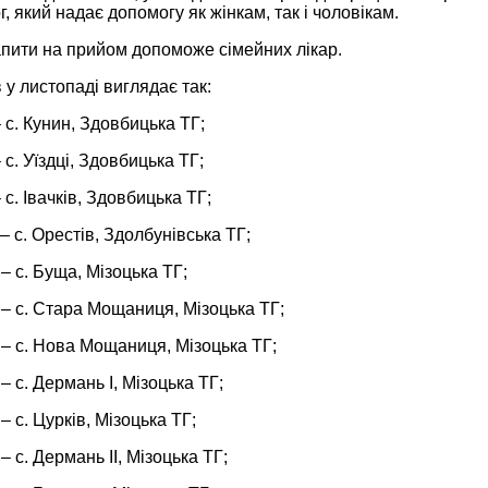
г, який надає допомогу як жінкам, так і чоловікам.
пити на прийом допоможе сімейних лікар.
в у листопаді виглядає так:
 с. Кунин, Здовбицька ТГ;
 с. Уїздці, Здовбицька ТГ;
 с. Івачків, Здовбицька ТГ;
– с. Орестів, Здолбунівська ТГ;
– с. Буща, Мізоцька ТГ;
– с. Стара Мощаниця, Мізоцька ТГ;
– с. Нова Мощаниця, Мізоцька ТГ;
– с. Дермань І, Мізоцька ТГ;
– с. Цурків, Мізоцька ТГ;
– с. Дермань ІІ, Мізоцька ТГ;