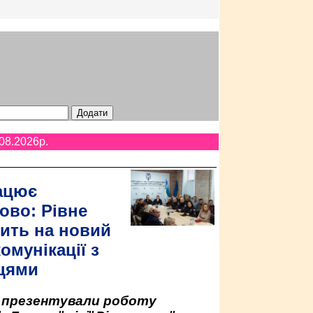
08.2026p.
ацює
ово: Рівне
ить на новий
омунікації з
цями
у презентували роботу