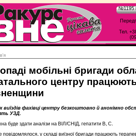
№1195 в
Передп
Тел. +3
(0
в'я
опаді мобільні бригади об
атального центру працюють
івненщини
их виїздів фахівці центру безкоштовно й анонімно об
ять УЗД.
жна буде здати аналізи на ВІЛ/СНІД, гепатити В, С.
 повідомлялося, у складі виїзної бригади працюють терапев