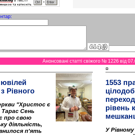
нтар:
Анонсовані статті свіжого № 1226 від 07.
¤
 ювілей
1553 пр
 з Рівного
цілодоб
переход
ркви "Христос є
рівень к
" Тарас Сень
мешкан
є про свою
ку діяльність,
У Рівном
внилося п'ять