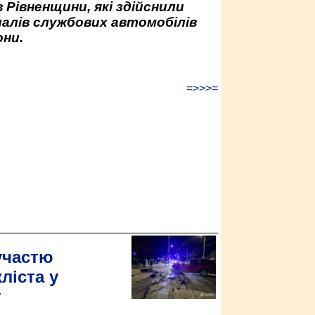
 Рівненщини, які здійснили
палів службових автомобілів
ни.
=>>>=
участю
ліста у
у