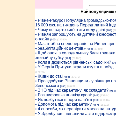
Найпопулярніші с
• Рiвне-Ракурс Популярна громадсько-пол
16 000 екз. на тиждень Передплатний інд
• Чому не варто кип’ятити воду двічі
[964]
(2
• Рівнян запрошують на дитячий кінофест
онлайн
[965]
(27525)
• Масштабна спецоперація на Рівненщині
«реабілітаційних центрів»
[965]
(27506)
• Щоб овочі в холодильнику були тривалий
звичайну губку
[964]
(27466)
• Коли відкриються рівненські садочки?
[96
• У Сергія Притули вкрали взуття в поїзді
(27253)
• Живи до ста!
[965]
(27072)
• Про здобутки Рівненщини - у річницю 
Зеленського
[965]
(26732)
• ЗНО під час карантину: як складати?
[964]
• Розшифровка аналізу крові:
[841]
(25744)
• Як позбутися шпори на п’яті
[850]
(21346)
• Допомога під час карантину
[967]
(18211)
• 4 способи, як перевірити масло на нату
• У Здолбунові підпалили авто підприємц