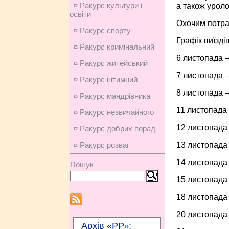
¤ Ракурс культури і
а також уроло
освіти
Охочим потра
¤ Ракурс спорту
Графік виїзді
¤ Ракурс кримінальний
6 листопада –
¤ Ракурс житейський
7 листопада –
¤ Ракурс інтимний
8 листопада –
¤ Ракурс мандрівника
11 листопада 
¤ Ракурс незвичайного
12 листопада 
¤ Ракурс добрих порад
13 листопада 
¤ Ракурс розваг
14 листопада 
Пошук
15 листопада 
18 листопада 
20 листопада 
Архів «РР»: