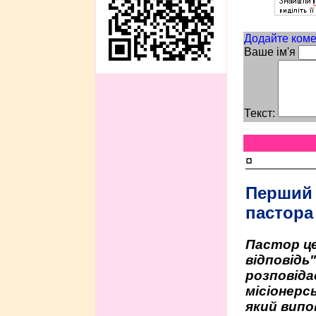
Додайте коме
Ваше ім'я
Текст:
¤
Перший
пастора
Пастор це
відповідь
розповіда
місіонерсь
який випо