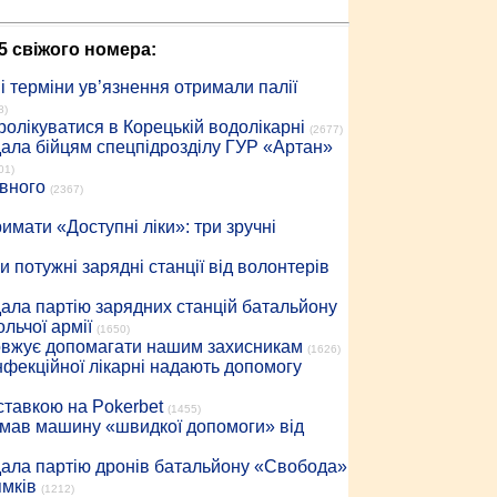
5 свіжого номера:
 терміни ув’язнення отримали палії
8)
ролікуватися в Корецькій водолікарні
(2677)
дала бійцям спецпідрозділу ГУР «Артан»
01)
івного
(2367)
имати «Доступні ліки»: три зручні
 потужні зарядні станції від волонтерів
дала партію зарядних станцій батальйону
льчої армії
(1650)
довжує допомагати нашим захисникам
(1626)
інфекційної лікарні надають допомогу
 ставкою на Pokerbet
(1455)
римав машину «швидкої допомоги» від
дала партію дронів батальйону «Свобода»
ямків
(1212)