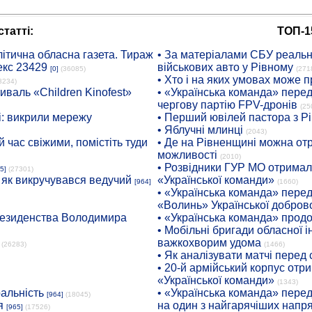
татті:
ТОП-1
ітична обласна газета. Тираж
• За матеріалами СБУ реальні
екс 23429
військових авто у Рівному
[0]
(36085)
(271
• Хто і на яких умовах може п
8234)
иваль «Children Kinofest»
• «Українська команда» пере
чергову партію FPV-дронів
(25
: викрили мережу
• Перший ювілей пастора з Р
• Яблучні млинці
(2043)
 час свіжими, помістіть туди
• Де на Рівненщині можна отр
можливості
(2010)
• Розвідники ГУР МО отримали
5]
(27301)
: як викручувався ведучий
«Української команди»
[964]
(1660)
• «Українська команда» пере
«Волинь» Української доброво
президенства Володимира
• «Українська команда» про
• Мобільні бригади обласної 
важкохворим удома
(26283)
(1466)
• Як аналізувати матчі перед
• 20-й армійський корпус от
«Української команди»
(1343)
ральність
• «Українська команда» пере
[964]
(18045)
я
на один з найгарячіших напр
[965]
(17526)