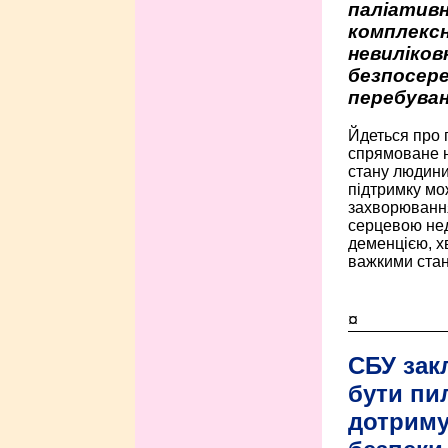
паліативн
комплексн
невиліко
безпосере
перебуван
Йдеться про 
спрямоване н
стану людини 
підтримку мо
захворюванням
серцевою нед
деменцією, 
важкими стан
¤
СБУ зак
бути пи
дотриму