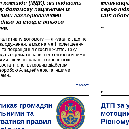
і команди (МДК), які надають
мешканців
у допомогу пацієнтам із
серію під
вними захворюваннями
Сил оборо
дньо за місцем їхнього
...
ня.
паліативну допомогу — лікування, що не
а одужання, а має на меті полегшення
та покращення якості її життя. Таку
жуть отримати пацієнти з онкологічними
и, після інсультів, із хронічною
остатністю, цукровим діабетом,
хворобою Альцгеймера та іншими
ами....
=>>>=
¤
ликає громадян
ДТП за 
льними та
мотоцик
ватися правил
Рівном