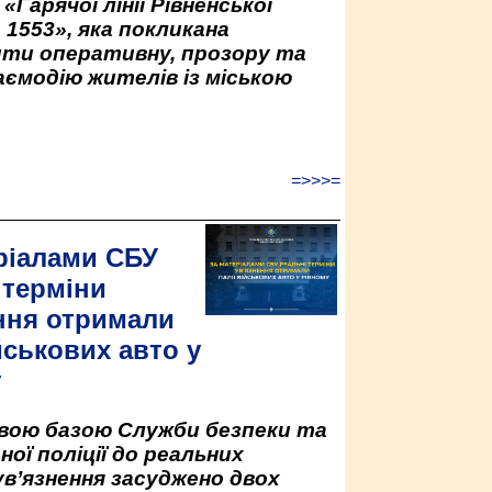
«Гарячої лінії Рівненської
 1553», яка покликана
ити оперативну, прозору та
аємодію жителів із міською
=>>>=
ріалами СБУ
 терміни
ння отримали
йськових авто у
у
овою базою Служби безпеки та
ної поліції до реальних
ув’язнення засуджено двох