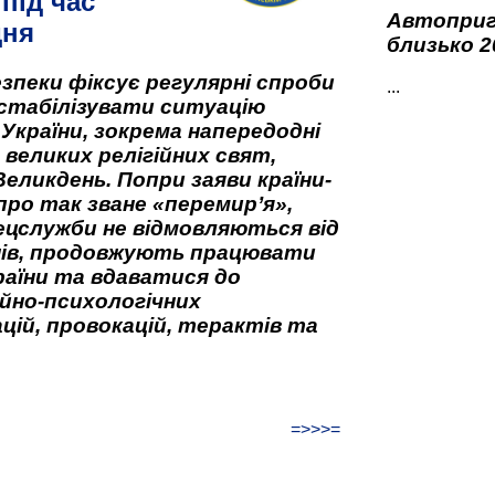
під час
Автоприго
дня
близько 2
зпеки фіксує регулярні спроби
...
стабілізувати ситуацію
 України, зокрема напередодні
 великих релігійних свят,
Великдень. Попри заяви країни-
про так зване «перемир’я»,
ецслужби не відмовляються від
нів, продовжують працювати
аїни та вдаватися до
йно-психологічних
цій, провокацій, терактів та
=>>>=