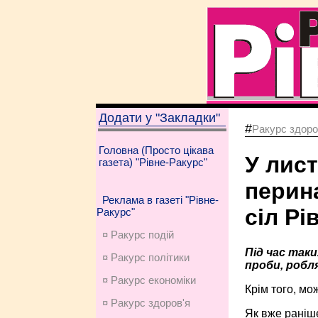
Додати у "Закладки"
#
Ракурс здоро
Головна (Просто цікава
У лист
газета) "Рівне-Ракурс"
перин
Реклама в газеті "Рівне-
сіл Р
Ракурс"
¤ Ракурс подій
Під час так
¤ Ракурс політики
проби, робл
¤ Ракурс економiки
Крім того, мо
¤ Ракурс здоров'я
Як вже раніше