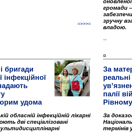
оновленої 
громади –
забезпеч
зручну вз
=>>>=
владою.
...
¤
і бригади
За мате
ї інфекційної
реальні
 надають
ув’язне
гу
палії ві
орим удома
Рівном
кій обласній інфекційній лікарні
За доказ
ють дві спеціалізовані
Національ
мультидисциплінарні
термінів 