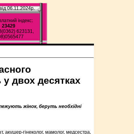
ід 06.11.2024p.
латний індекс:
23429
8(0362) 623131,
98)0565477
ласного
 у двох десятках
стежують жінок, беруть необхідні
т, акушер-гінеколог, мамолог, медсестра,