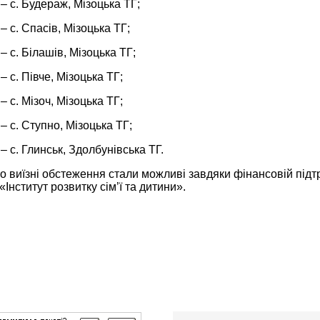
– с. Будераж, Мізоцька ТГ;
– с. Спасів, Мізоцька ТГ;
– с. Білашів, Мізоцька ТГ;
– с. Півче, Мізоцька ТГ;
– с. Мізоч, Мізоцька ТГ;
– с. Ступно, Мізоцька ТГ;
– с. Глинськ, Здолбунівська ТГ.
о виїзні обстеження стали можливі завдяки фінансовій пі
«Інститут розвитку сім’ї та дитини».