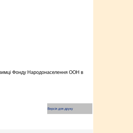
дтримці Фонду Народонаселення ООН в
Версія для друку