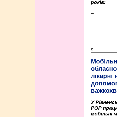
років:
...
¤
Мобільн
обласно
лікарні
допомо
важкохв
У Рівненсь
РОР працю
мобільні 