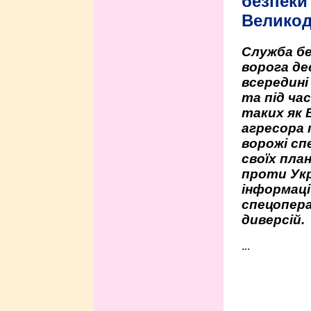
безпеки 
Велико
Служба бе
ворога де
всередині
та під час
таких як 
агресора 
ворожі сп
своїх пла
проти Укр
інформаці
спецопера
диверсій.
...