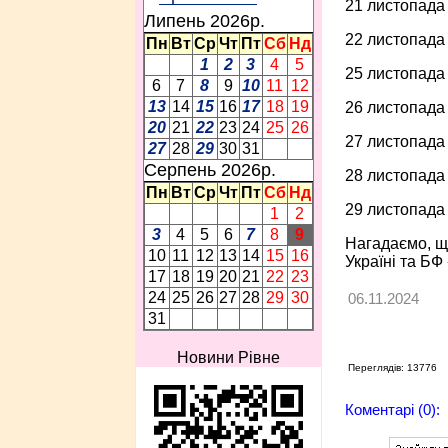
21 листопада 
Липень 2026p.
22 листопада 
Пн
Вт
Ср
Чт
Пт
Сб
Нд
1
2
3
4
5
25 листопада 
6
7
8
9
10
11
12
13
14
15
16
17
18
19
26 листопада 
20
21
22
23
24
25
26
27 листопада 
27
28
29
30
31
Серпень 2026p.
28 листопада 
Пн
Вт
Ср
Чт
Пт
Сб
Нд
29 листопада 
1
2
3
4
5
6
7
8
9
Нагадаємо, щ
10
11
12
13
14
15
16
Україні та БФ 
17
18
19
20
21
22
23
24
25
26
27
28
29
30
06.11.2024
31
Новини Рівне
Переглядів: 13776
Коментарі (0):